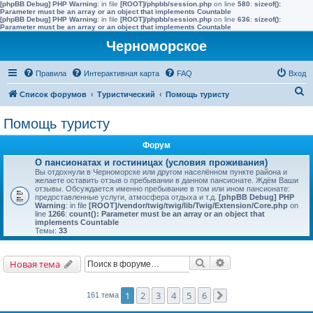
[phpBB Debug] PHP Warning
: in file
[ROOT]/phpbb/session.php
on line
580
:
sizeof():
Parameter must be an array or an object that implements Countable
[phpBB Debug] PHP Warning
: in file
[ROOT]/phpbb/session.php
on line
636
:
sizeof():
Parameter must be an array or an object that implements Countable
Черноморское
Правила
Интерактивная карта
FAQ
Вход
П
Список форумов
Туристический
Помощь туристу
о
Помощь туристу
и
с
Форум
к
О пансионатах и гостиницах (условия проживания)
Вы отдохнули в Черноморске или другом населённом пункте района и
желаете оставить отзыв о пребывании в данном пансионате. Ждём Ваши
отзывы. Обсуждается именно пребывание в том или ином пансионате:
предоставленные услуги, атмосфера отдыха и т.д.
[phpBB Debug] PHP
Warning
: in file
[ROOT]/vendor/twig/twig/lib/Twig/Extension/Core.php
on
line
1266
:
count(): Parameter must be an array or an object that
implements Countable
Темы:
33
Поиск
Расширенный поис
Новая тема
1
2
3
4
5
6
161 тема
След.