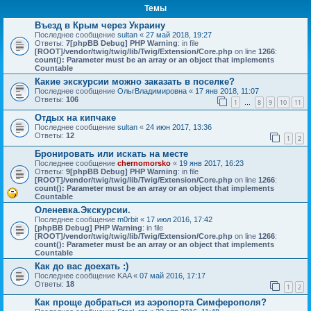
Темы
Въезд в Крым через Украину
Последнее сообщение
sultan
«
27 май 2018, 19:27
Ответы:
7
[phpBB Debug] PHP Warning
: in file
[ROOT]/vendor/twig/twig/lib/Twig/Extension/Core.php
on line
1266
:
count(): Parameter must be an array or an object that implements
Countable
Какие экскурсии можно заказать в поселке?
Последнее сообщение
ОльгВладимировна
«
17 янв 2018, 11:07
Ответы:
106
1
8
9
10
11
…
Отдых на кипчаке
Последнее сообщение
sultan
«
24 июн 2017, 13:36
Ответы:
12
1
2
Бронировать или искать на месте
Последнее сообщение
chernomorsko
«
19 янв 2017, 16:23
Ответы:
9
[phpBB Debug] PHP Warning
: in file
[ROOT]/vendor/twig/twig/lib/Twig/Extension/Core.php
on line
1266
:
count(): Parameter must be an array or an object that implements
Countable
Оленевка.Экскурсии.
Последнее сообщение
m0rbit
«
17 июл 2016, 17:42
[phpBB Debug] PHP Warning
: in file
[ROOT]/vendor/twig/twig/lib/Twig/Extension/Core.php
on line
1266
:
count(): Parameter must be an array or an object that implements
Countable
Как до вас доехать :)
Последнее сообщение
KAA
«
07 май 2016, 17:17
Ответы:
18
1
2
Как проще добраться из аэропорта Симферополя?