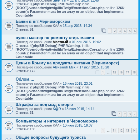
Последнее сообщение
Steel_rat
«
22 апр 2016, 11:48
Ответы:
9
[phpBB Debug] PHP Warning
: in file
[ROOT]/vendor/twig/twig/lib/Twig/Extension/Core.php
on line
1266
:
count(): Parameter must be an array or an object that implements
Countable
Банки в пгт.Черноморском
Последнее сообщение
KAA
«
15 апр 2016, 14:34
Ответы:
51
1
2
3
4
5
6
нужен мастер по ремонту стир. машин
Последнее сообщение
Местный
«
01 сен 2015, 19:02
Ответы:
4
[phpBB Debug] PHP Warning
: in file
[ROOT]/vendor/twig/twig/lib/Twig/Extension/Core.php
on line
1266
:
count(): Parameter must be an array or an object that implements
Countable
Цены в Крыму на продукты питания (Черноморск)
Последнее сообщение
Aleksandr Msk
«
17 июл 2015, 15:28
Ответы:
172
1
15
16
17
18
…
Облом....
Последнее сообщение
KAA
«
16 июл 2015, 23:01
Ответы:
7
[phpBB Debug] PHP Warning
: in file
[ROOT]/vendor/twig/twig/lib/Twig/Extension/Core.php
on line
1266
:
count(): Parameter must be an array or an object that implements
Countable
Штрафы за подъезд к морю
Последнее сообщение
K@R
«
13 июл 2015, 14:14
Ответы:
31
1
2
3
4
Компьютеры и интернет в Черноморске
Последнее сообщение
KAA
«
10 июл 2015, 18:37
Ответы:
130
1
11
12
13
14
…
Общие вопросы будущего туриста