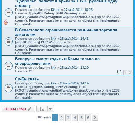
"Добролет" полетит в Крым за 1 тыс. рублей в одну
сторону
Последнее сообщение
Kirsan
«
27 май 2014, 10:23
Ответы:
1
[phpBB Debug] PHP Warning
: in file
[ROOT]/vendor/twig/twig/lib/Twig/Extension/Core.php
on line
1266
:
count(): Parameter must be an array or an object that implements
Countable
В Севастополе ограничивается розничная торговля
алкоголем
Последнее сообщение
kkk
«
26 май 2014, 16:43
[phpBB Debug] PHP Warning
: in file
[ROOT]/vendor/twig/twig/lib/Twig/Extension/Core.php
on line
1266
:
count(): Parameter must be an array or an object that implements
Countable
Белорусы смогут ездить в Крым только по
спецразрешениям
Последнее сообщение
kkk
«
26 май 2014, 13:20
Ответы:
13
1
2
Си-Би связь
Последнее сообщение
kkk
«
23 май 2014, 14:14
Ответы:
4
[phpBB Debug] PHP Warning
: in file
[ROOT]/vendor/twig/twig/lib/Twig/Extension/Core.php
on line
1266
:
count(): Parameter must be an array or an object that implements
Countable
Новая тема
1
2
3
4
5
6
161 тема
След.