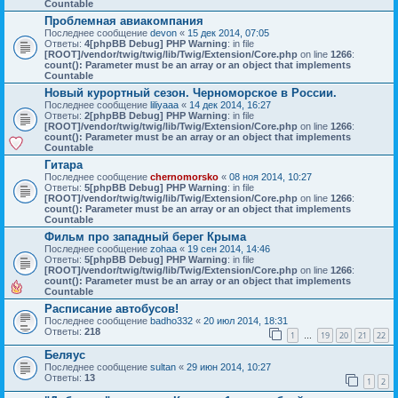
Countable
Проблемная авиакомпания
Последнее сообщение
devon
«
15 дек 2014, 07:05
Ответы:
4
[phpBB Debug] PHP Warning
: in file
[ROOT]/vendor/twig/twig/lib/Twig/Extension/Core.php
on line
1266
:
count(): Parameter must be an array or an object that implements
Countable
Новый курортный сезон. Черноморское в России.
Последнее сообщение
liliyaaa
«
14 дек 2014, 16:27
Ответы:
2
[phpBB Debug] PHP Warning
: in file
[ROOT]/vendor/twig/twig/lib/Twig/Extension/Core.php
on line
1266
:
count(): Parameter must be an array or an object that implements
Countable
Гитара
Последнее сообщение
chernomorsko
«
08 ноя 2014, 10:27
Ответы:
5
[phpBB Debug] PHP Warning
: in file
[ROOT]/vendor/twig/twig/lib/Twig/Extension/Core.php
on line
1266
:
count(): Parameter must be an array or an object that implements
Countable
Фильм про западный берег Крыма
Последнее сообщение
zohaa
«
19 сен 2014, 14:46
Ответы:
5
[phpBB Debug] PHP Warning
: in file
[ROOT]/vendor/twig/twig/lib/Twig/Extension/Core.php
on line
1266
:
count(): Parameter must be an array or an object that implements
Countable
Расписание автобусов!
Последнее сообщение
badho332
«
20 июл 2014, 18:31
Ответы:
218
1
19
20
21
22
…
Беляус
Последнее сообщение
sultan
«
29 июн 2014, 10:27
Ответы:
13
1
2