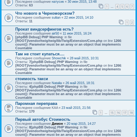
Последнее сообщение
натусик
«
30 июн 2015, 13:48
Ответы:
63
1
4
5
6
7
…
Что нового в Черноморском?
Последнее сообщение
sultan
«
22 июн 2015, 14:10
Ответы:
11
1
2
Прокат виндсерфингов есть?
Последнее сообщение
air50
«
11 июн 2015, 16:24
[phpBB Debug] PHP Warning
: in file
[ROOT]/vendor/twig/twig/lib/Twig/Extension/Core.php
on line
1266
:
count(): Parameter must be an array or an object that implements
Countable
Там не стоит купаться....
Последнее сообщение
Showchik
«
28 май 2015, 10:31
Ответы:
7
[phpBB Debug] PHP Warning
: in file
[ROOT]/vendor/twig/twig/lib/Twig/Extension/Core.php
on line
1266
:
count(): Parameter must be an array or an object that implements
Countable
стоимость такси
Последнее сообщение
Natalia
«
26 май 2015, 18:31
Ответы:
4
[phpBB Debug] PHP Warning
: in file
[ROOT]/vendor/twig/twig/lib/Twig/Extension/Core.php
on line
1266
:
count(): Parameter must be an array or an object that implements
Countable
Паромная переправа
Последнее сообщение
KAA
«
23 май 2015, 21:56
Ответы:
170
1
15
16
17
18
…
Первый автобус Стоимость
Последнее сообщение
Димон
«
20 мар 2015, 14:27
Ответы:
8
[phpBB Debug] PHP Warning
: in file
[ROOT]/vendor/twig/twig/lib/Twig/Extension/Core.php
on line
1266
:
count(): Parameter must be an array or an object that implements