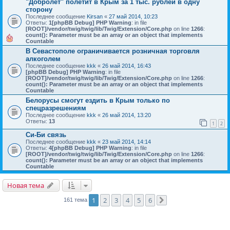
"Добролет" полетит в Крым за 1 тыс. рублей в одну
сторону
Последнее сообщение
Kirsan
«
27 май 2014, 10:23
Ответы:
1
[phpBB Debug] PHP Warning
: in file
[ROOT]/vendor/twig/twig/lib/Twig/Extension/Core.php
on line
1266
:
count(): Parameter must be an array or an object that implements
Countable
В Севастополе ограничивается розничная торговля
алкоголем
Последнее сообщение
kkk
«
26 май 2014, 16:43
[phpBB Debug] PHP Warning
: in file
[ROOT]/vendor/twig/twig/lib/Twig/Extension/Core.php
on line
1266
:
count(): Parameter must be an array or an object that implements
Countable
Белорусы смогут ездить в Крым только по
спецразрешениям
Последнее сообщение
kkk
«
26 май 2014, 13:20
Ответы:
13
1
2
Си-Би связь
Последнее сообщение
kkk
«
23 май 2014, 14:14
Ответы:
4
[phpBB Debug] PHP Warning
: in file
[ROOT]/vendor/twig/twig/lib/Twig/Extension/Core.php
on line
1266
:
count(): Parameter must be an array or an object that implements
Countable
Новая тема
1
2
3
4
5
6
161 тема
След.