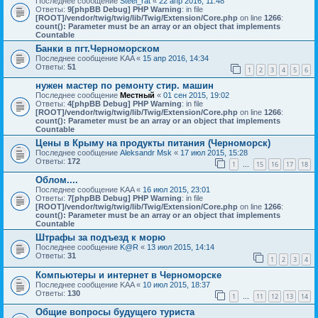
Последнее сообщение
Steel_rat
«
22 апр 2016, 11:48
Ответы:
9
[phpBB Debug] PHP Warning
: in file
[ROOT]/vendor/twig/twig/lib/Twig/Extension/Core.php
on line
1266
:
count(): Parameter must be an array or an object that implements
Countable
Банки в пгт.Черноморском
Последнее сообщение
KAA
«
15 апр 2016, 14:34
Ответы:
51
1
2
3
4
5
6
нужен мастер по ремонту стир. машин
Последнее сообщение
Местный
«
01 сен 2015, 19:02
Ответы:
4
[phpBB Debug] PHP Warning
: in file
[ROOT]/vendor/twig/twig/lib/Twig/Extension/Core.php
on line
1266
:
count(): Parameter must be an array or an object that implements
Countable
Цены в Крыму на продукты питания (Черноморск)
Последнее сообщение
Aleksandr Msk
«
17 июл 2015, 15:28
Ответы:
172
1
15
16
17
18
…
Облом....
Последнее сообщение
KAA
«
16 июл 2015, 23:01
Ответы:
7
[phpBB Debug] PHP Warning
: in file
[ROOT]/vendor/twig/twig/lib/Twig/Extension/Core.php
on line
1266
:
count(): Parameter must be an array or an object that implements
Countable
Штрафы за подъезд к морю
Последнее сообщение
K@R
«
13 июл 2015, 14:14
Ответы:
31
1
2
3
4
Компьютеры и интернет в Черноморске
Последнее сообщение
KAA
«
10 июл 2015, 18:37
Ответы:
130
1
11
12
13
14
…
Общие вопросы будущего туриста