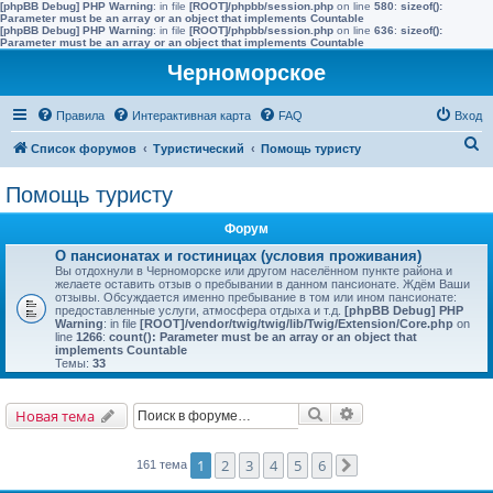
[phpBB Debug] PHP Warning
: in file
[ROOT]/phpbb/session.php
on line
580
:
sizeof():
Parameter must be an array or an object that implements Countable
[phpBB Debug] PHP Warning
: in file
[ROOT]/phpbb/session.php
on line
636
:
sizeof():
Parameter must be an array or an object that implements Countable
Черноморское
Правила
Интерактивная карта
FAQ
Вход
П
Список форумов
Туристический
Помощь туристу
о
Помощь туристу
и
с
Форум
к
О пансионатах и гостиницах (условия проживания)
Вы отдохнули в Черноморске или другом населённом пункте района и
желаете оставить отзыв о пребывании в данном пансионате. Ждём Ваши
отзывы. Обсуждается именно пребывание в том или ином пансионате:
предоставленные услуги, атмосфера отдыха и т.д.
[phpBB Debug] PHP
Warning
: in file
[ROOT]/vendor/twig/twig/lib/Twig/Extension/Core.php
on
line
1266
:
count(): Parameter must be an array or an object that
implements Countable
Темы:
33
Поиск
Расширенный поис
Новая тема
1
2
3
4
5
6
161 тема
След.