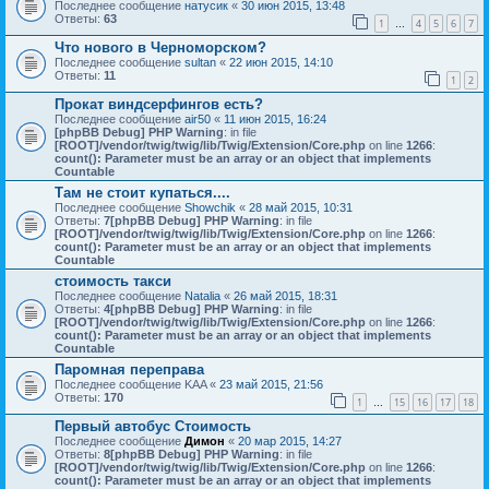
Последнее сообщение
натусик
«
30 июн 2015, 13:48
Ответы:
63
1
4
5
6
7
…
Что нового в Черноморском?
Последнее сообщение
sultan
«
22 июн 2015, 14:10
Ответы:
11
1
2
Прокат виндсерфингов есть?
Последнее сообщение
air50
«
11 июн 2015, 16:24
[phpBB Debug] PHP Warning
: in file
[ROOT]/vendor/twig/twig/lib/Twig/Extension/Core.php
on line
1266
:
count(): Parameter must be an array or an object that implements
Countable
Там не стоит купаться....
Последнее сообщение
Showchik
«
28 май 2015, 10:31
Ответы:
7
[phpBB Debug] PHP Warning
: in file
[ROOT]/vendor/twig/twig/lib/Twig/Extension/Core.php
on line
1266
:
count(): Parameter must be an array or an object that implements
Countable
стоимость такси
Последнее сообщение
Natalia
«
26 май 2015, 18:31
Ответы:
4
[phpBB Debug] PHP Warning
: in file
[ROOT]/vendor/twig/twig/lib/Twig/Extension/Core.php
on line
1266
:
count(): Parameter must be an array or an object that implements
Countable
Паромная переправа
Последнее сообщение
KAA
«
23 май 2015, 21:56
Ответы:
170
1
15
16
17
18
…
Первый автобус Стоимость
Последнее сообщение
Димон
«
20 мар 2015, 14:27
Ответы:
8
[phpBB Debug] PHP Warning
: in file
[ROOT]/vendor/twig/twig/lib/Twig/Extension/Core.php
on line
1266
:
count(): Parameter must be an array or an object that implements