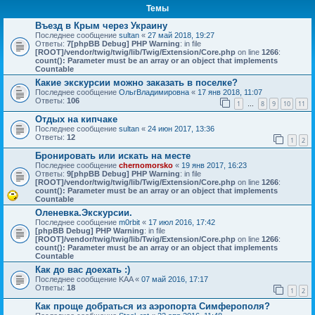
Темы
Въезд в Крым через Украину
Последнее сообщение
sultan
«
27 май 2018, 19:27
Ответы:
7
[phpBB Debug] PHP Warning
: in file
[ROOT]/vendor/twig/twig/lib/Twig/Extension/Core.php
on line
1266
:
count(): Parameter must be an array or an object that implements
Countable
Какие экскурсии можно заказать в поселке?
Последнее сообщение
ОльгВладимировна
«
17 янв 2018, 11:07
Ответы:
106
1
8
9
10
11
…
Отдых на кипчаке
Последнее сообщение
sultan
«
24 июн 2017, 13:36
Ответы:
12
1
2
Бронировать или искать на месте
Последнее сообщение
chernomorsko
«
19 янв 2017, 16:23
Ответы:
9
[phpBB Debug] PHP Warning
: in file
[ROOT]/vendor/twig/twig/lib/Twig/Extension/Core.php
on line
1266
:
count(): Parameter must be an array or an object that implements
Countable
Оленевка.Экскурсии.
Последнее сообщение
m0rbit
«
17 июл 2016, 17:42
[phpBB Debug] PHP Warning
: in file
[ROOT]/vendor/twig/twig/lib/Twig/Extension/Core.php
on line
1266
:
count(): Parameter must be an array or an object that implements
Countable
Как до вас доехать :)
Последнее сообщение
KAA
«
07 май 2016, 17:17
Ответы:
18
1
2
Как проще добраться из аэропорта Симферополя?