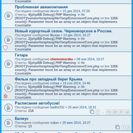
Countable
Проблемная авиакомпания
Последнее сообщение
devon
«
15 дек 2014, 07:05
Ответы:
4
[phpBB Debug] PHP Warning
: in file
[ROOT]/vendor/twig/twig/lib/Twig/Extension/Core.php
on line
1266
:
count(): Parameter must be an array or an object that implements
Countable
Новый курортный сезон. Черноморское в России.
Последнее сообщение
liliyaaa
«
14 дек 2014, 16:27
Ответы:
2
[phpBB Debug] PHP Warning
: in file
[ROOT]/vendor/twig/twig/lib/Twig/Extension/Core.php
on line
1266
:
count(): Parameter must be an array or an object that implements
Countable
Гитара
Последнее сообщение
chernomorsko
«
08 ноя 2014, 10:27
Ответы:
5
[phpBB Debug] PHP Warning
: in file
[ROOT]/vendor/twig/twig/lib/Twig/Extension/Core.php
on line
1266
:
count(): Parameter must be an array or an object that implements
Countable
Фильм про западный берег Крыма
Последнее сообщение
zohaa
«
19 сен 2014, 14:46
Ответы:
5
[phpBB Debug] PHP Warning
: in file
[ROOT]/vendor/twig/twig/lib/Twig/Extension/Core.php
on line
1266
:
count(): Parameter must be an array or an object that implements
Countable
Расписание автобусов!
Последнее сообщение
badho332
«
20 июл 2014, 18:31
Ответы:
218
1
19
20
21
22
…
Беляус
Последнее сообщение
sultan
«
29 июн 2014, 10:27
Ответы:
13
1
2