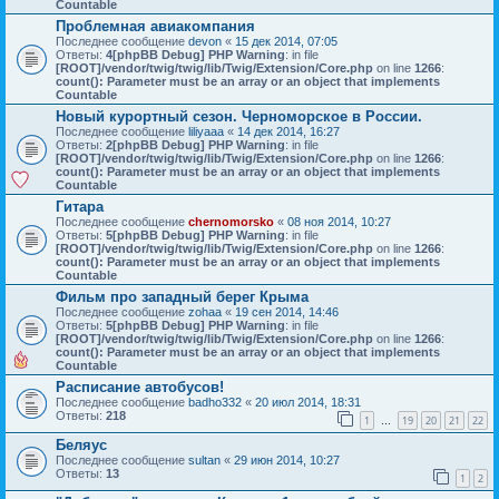
Countable
Проблемная авиакомпания
Последнее сообщение
devon
«
15 дек 2014, 07:05
Ответы:
4
[phpBB Debug] PHP Warning
: in file
[ROOT]/vendor/twig/twig/lib/Twig/Extension/Core.php
on line
1266
:
count(): Parameter must be an array or an object that implements
Countable
Новый курортный сезон. Черноморское в России.
Последнее сообщение
liliyaaa
«
14 дек 2014, 16:27
Ответы:
2
[phpBB Debug] PHP Warning
: in file
[ROOT]/vendor/twig/twig/lib/Twig/Extension/Core.php
on line
1266
:
count(): Parameter must be an array or an object that implements
Countable
Гитара
Последнее сообщение
chernomorsko
«
08 ноя 2014, 10:27
Ответы:
5
[phpBB Debug] PHP Warning
: in file
[ROOT]/vendor/twig/twig/lib/Twig/Extension/Core.php
on line
1266
:
count(): Parameter must be an array or an object that implements
Countable
Фильм про западный берег Крыма
Последнее сообщение
zohaa
«
19 сен 2014, 14:46
Ответы:
5
[phpBB Debug] PHP Warning
: in file
[ROOT]/vendor/twig/twig/lib/Twig/Extension/Core.php
on line
1266
:
count(): Parameter must be an array or an object that implements
Countable
Расписание автобусов!
Последнее сообщение
badho332
«
20 июл 2014, 18:31
Ответы:
218
1
19
20
21
22
…
Беляус
Последнее сообщение
sultan
«
29 июн 2014, 10:27
Ответы:
13
1
2