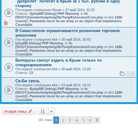
"Добролет" полетит в Крым за 1 тыс. рублей в одну
сторону
Последнее сообщение
Kirsan
«
27 май 2014, 10:23
Ответы:
1
[phpBB Debug] PHP Warning
: in file
[ROOT]/vendor/twig/twig/lib/Twig/Extension/Core.php
on line
1266
:
count(): Parameter must be an array or an object that implements
Countable
В Севастополе ограничивается розничная торговля
алкоголем
Последнее сообщение
kkk
«
26 май 2014, 16:43
[phpBB Debug] PHP Warning
: in file
[ROOT]/vendor/twig/twig/lib/Twig/Extension/Core.php
on line
1266
:
count(): Parameter must be an array or an object that implements
Countable
Белорусы смогут ездить в Крым только по
спецразрешениям
Последнее сообщение
kkk
«
26 май 2014, 13:20
Ответы:
13
1
2
Си-Би связь
Последнее сообщение
kkk
«
23 май 2014, 14:14
Ответы:
4
[phpBB Debug] PHP Warning
: in file
[ROOT]/vendor/twig/twig/lib/Twig/Extension/Core.php
on line
1266
:
count(): Parameter must be an array or an object that implements
Countable
Новая тема
1
2
3
4
5
6
161 тема
След.