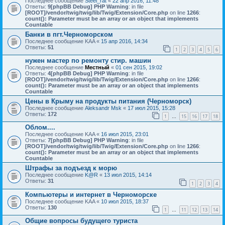
Последнее сообщение
Steel_rat
«
22 апр 2016, 11:48
Ответы:
9
[phpBB Debug] PHP Warning
: in file
[ROOT]/vendor/twig/twig/lib/Twig/Extension/Core.php
on line
1266
:
count(): Parameter must be an array or an object that implements
Countable
Банки в пгт.Черноморском
Последнее сообщение
KAA
«
15 апр 2016, 14:34
Ответы:
51
1
2
3
4
5
6
нужен мастер по ремонту стир. машин
Последнее сообщение
Местный
«
01 сен 2015, 19:02
Ответы:
4
[phpBB Debug] PHP Warning
: in file
[ROOT]/vendor/twig/twig/lib/Twig/Extension/Core.php
on line
1266
:
count(): Parameter must be an array or an object that implements
Countable
Цены в Крыму на продукты питания (Черноморск)
Последнее сообщение
Aleksandr Msk
«
17 июл 2015, 15:28
Ответы:
172
1
15
16
17
18
…
Облом....
Последнее сообщение
KAA
«
16 июл 2015, 23:01
Ответы:
7
[phpBB Debug] PHP Warning
: in file
[ROOT]/vendor/twig/twig/lib/Twig/Extension/Core.php
on line
1266
:
count(): Parameter must be an array or an object that implements
Countable
Штрафы за подъезд к морю
Последнее сообщение
K@R
«
13 июл 2015, 14:14
Ответы:
31
1
2
3
4
Компьютеры и интернет в Черноморске
Последнее сообщение
KAA
«
10 июл 2015, 18:37
Ответы:
130
1
11
12
13
14
…
Общие вопросы будущего туриста