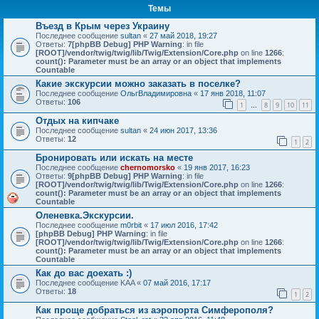
Темы
Въезд в Крым через Украину
Последнее сообщение
sultan
«
27 май 2018, 19:27
Ответы:
7
[phpBB Debug] PHP Warning
: in file
[ROOT]/vendor/twig/twig/lib/Twig/Extension/Core.php
on line
1266
:
count(): Parameter must be an array or an object that implements
Countable
Какие экскурсии можно заказать в поселке?
Последнее сообщение
ОльгВладимировна
«
17 янв 2018, 11:07
Ответы:
106
1
8
9
10
11
…
Отдых на кипчаке
Последнее сообщение
sultan
«
24 июн 2017, 13:36
Ответы:
12
1
2
Бронировать или искать на месте
Последнее сообщение
chernomorsko
«
19 янв 2017, 16:23
Ответы:
9
[phpBB Debug] PHP Warning
: in file
[ROOT]/vendor/twig/twig/lib/Twig/Extension/Core.php
on line
1266
:
count(): Parameter must be an array or an object that implements
Countable
Оленевка.Экскурсии.
Последнее сообщение
m0rbit
«
17 июл 2016, 17:42
[phpBB Debug] PHP Warning
: in file
[ROOT]/vendor/twig/twig/lib/Twig/Extension/Core.php
on line
1266
:
count(): Parameter must be an array or an object that implements
Countable
Как до вас доехать :)
Последнее сообщение
KAA
«
07 май 2016, 17:17
Ответы:
18
1
2
Как проще добраться из аэропорта Симферополя?