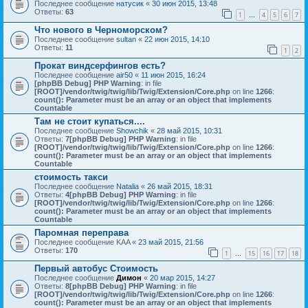
Последнее сообщение
натусик
«
30 июн 2015, 13:48
Ответы:
63
1
4
5
6
7
…
Что нового в Черноморском?
Последнее сообщение
sultan
«
22 июн 2015, 14:10
Ответы:
11
1
2
Прокат виндсерфингов есть?
Последнее сообщение
air50
«
11 июн 2015, 16:24
[phpBB Debug] PHP Warning
: in file
[ROOT]/vendor/twig/twig/lib/Twig/Extension/Core.php
on line
1266
:
count(): Parameter must be an array or an object that implements
Countable
Там не стоит купаться....
Последнее сообщение
Showchik
«
28 май 2015, 10:31
Ответы:
7
[phpBB Debug] PHP Warning
: in file
[ROOT]/vendor/twig/twig/lib/Twig/Extension/Core.php
on line
1266
:
count(): Parameter must be an array or an object that implements
Countable
стоимость такси
Последнее сообщение
Natalia
«
26 май 2015, 18:31
Ответы:
4
[phpBB Debug] PHP Warning
: in file
[ROOT]/vendor/twig/twig/lib/Twig/Extension/Core.php
on line
1266
:
count(): Parameter must be an array or an object that implements
Countable
Паромная переправа
Последнее сообщение
KAA
«
23 май 2015, 21:56
Ответы:
170
1
15
16
17
18
…
Первый автобус Стоимость
Последнее сообщение
Димон
«
20 мар 2015, 14:27
Ответы:
8
[phpBB Debug] PHP Warning
: in file
[ROOT]/vendor/twig/twig/lib/Twig/Extension/Core.php
on line
1266
:
count(): Parameter must be an array or an object that implements