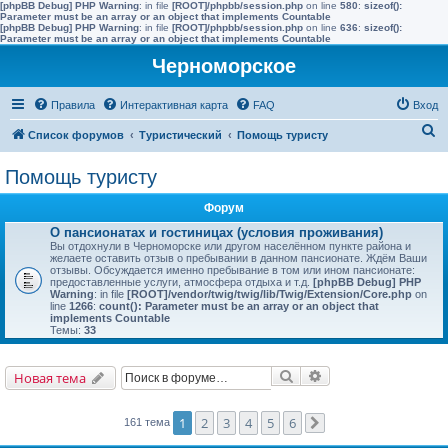
[phpBB Debug] PHP Warning
: in file
[ROOT]/phpbb/session.php
on line
580
:
sizeof():
Parameter must be an array or an object that implements Countable
[phpBB Debug] PHP Warning
: in file
[ROOT]/phpbb/session.php
on line
636
:
sizeof():
Parameter must be an array or an object that implements Countable
Черноморское
Правила
Интерактивная карта
FAQ
Вход
П
Список форумов
Туристический
Помощь туристу
о
Помощь туристу
и
с
Форум
к
О пансионатах и гостиницах (условия проживания)
Вы отдохнули в Черноморске или другом населённом пункте района и
желаете оставить отзыв о пребывании в данном пансионате. Ждём Ваши
отзывы. Обсуждается именно пребывание в том или ином пансионате:
предоставленные услуги, атмосфера отдыха и т.д.
[phpBB Debug] PHP
Warning
: in file
[ROOT]/vendor/twig/twig/lib/Twig/Extension/Core.php
on
line
1266
:
count(): Parameter must be an array or an object that
implements Countable
Темы:
33
Поиск
Расширенный поис
Новая тема
1
2
3
4
5
6
161 тема
След.