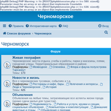
[phpBB Debug] PHP Warning
: in file
[ROOT]/phpbb/session.php
on line
580
:
sizeof():
Parameter must be an array or an object that implements Countable
[phpBB Debug] PHP Warning
: in file
[ROOT]/phpbb/session.php
on line
636
:
sizeof():
Parameter must be an array or an object that implements Countable
Черноморское
Правила
Интерактивная карта
FAQ
Вход
П
Список форумов
Черноморск
о
Черноморск
и
с
Форум
к
Живая география
Черноморское: места отдыха, учебы и работы, парки и магазины, пляжи,
городские улицы. Территориальные образования в районе.
Подфорумы:
Межводное
,
Оленевка
,
Флора и фауна полуострова
Тарханкут
Темы:
173
Новости и жизнь
Все о черноморских тусовках, событиях и т.д.
Подфорумы:
Рестораны и кафе, бары
,
Увлечения и интересы
,
Люди и Черноморское
,
История
Темы:
425
Объявления
Объявления на любые темы, затрагивающие все аспекты жизни города
(кроме сдачи жилья для туристов).
Подфорумы:
Недвижимость
,
Работа и услуги, кружки и секции,
социальные объявления
,
Компьютеры и комплектующие
,
Домашние
животные и птицы
,
Объявления о пропаже