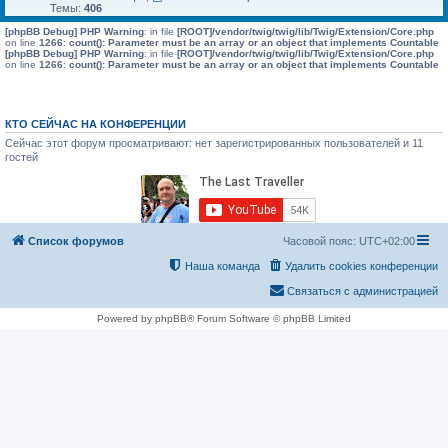
Темы:
406
[phpBB Debug] PHP Warning
: in file
[ROOT]/vendor/twig/twig/lib/Twig/Extension/Core.php
on line
1266
:
count(): Parameter must be an array or an object that implements Countable
[phpBB Debug] PHP Warning
: in file
[ROOT]/vendor/twig/twig/lib/Twig/Extension/Core.php
on line
1266
:
count(): Parameter must be an array or an object that implements Countable
КТО СЕЙЧАС НА КОНФЕРЕНЦИИ
Сейчас этот форум просматривают: нет зарегистрированных пользователей и 11
гостей
Список форумов
Часовой пояс:
UTC+02:00
Наша команда
Удалить cookies конференции
Связаться с администрацией
Powered by phpBB® Forum Software © phpBB Limited