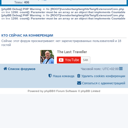
Темы:
406
[phpBB Debug] PHP Warning
: in file
[ROOT]/vendor/twig/twig/lib/Twig/Extension/Core.php
on line
1266
:
count(): Parameter must be an array or an object that implements Countable
[phpBB Debug] PHP Warning
: in file
[ROOT]/vendor/twig/twig/lib/Twig/Extension/Core.php
on line
1266
:
count(): Parameter must be an array or an object that implements Countable
КТО СЕЙЧАС НА КОНФЕРЕНЦИИ
Сейчас этот форум просматривают: нет зарегистрированных пользователей и 18
гостей
Список форумов
Часовой пояс:
UTC+02:00
Наша команда
Удалить cookies конференции
Связаться с администрацией
Powered by phpBB® Forum Software © phpBB Limited