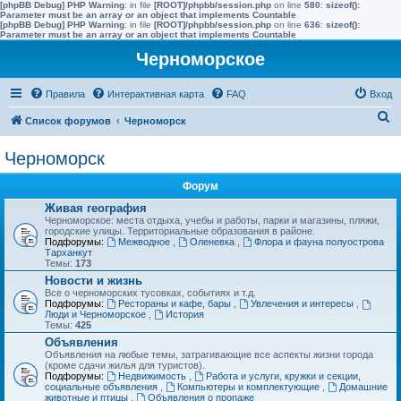
[phpBB Debug] PHP Warning
: in file
[ROOT]/phpbb/session.php
on line
580
:
sizeof():
Parameter must be an array or an object that implements Countable
[phpBB Debug] PHP Warning
: in file
[ROOT]/phpbb/session.php
on line
636
:
sizeof():
Parameter must be an array or an object that implements Countable
Черноморское
Правила
Интерактивная карта
FAQ
Вход
П
Список форумов
Черноморск
о
Черноморск
и
с
Форум
к
Живая география
Черноморское: места отдыха, учебы и работы, парки и магазины, пляжи,
городские улицы. Территориальные образования в районе.
Подфорумы:
Межводное
,
Оленевка
,
Флора и фауна полуострова
Тарханкут
Темы:
173
Новости и жизнь
Все о черноморских тусовках, событиях и т.д.
Подфорумы:
Рестораны и кафе, бары
,
Увлечения и интересы
,
Люди и Черноморское
,
История
Темы:
425
Объявления
Объявления на любые темы, затрагивающие все аспекты жизни города
(кроме сдачи жилья для туристов).
Подфорумы:
Недвижимость
,
Работа и услуги, кружки и секции,
социальные объявления
,
Компьютеры и комплектующие
,
Домашние
животные и птицы
,
Объявления о пропаже