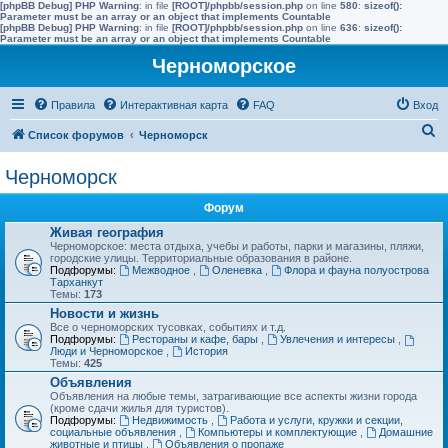
[phpBB Debug] PHP Warning
: in file
[ROOT]/phpbb/session.php
on line
580
:
sizeof():
Parameter must be an array or an object that implements Countable
[phpBB Debug] PHP Warning
: in file
[ROOT]/phpbb/session.php
on line
636
:
sizeof():
Parameter must be an array or an object that implements Countable
Черноморское
Правила
Интерактивная карта
FAQ
Вход
П
Список форумов
Черноморск
о
Черноморск
и
с
Форум
к
Живая география
Черноморское: места отдыха, учебы и работы, парки и магазины, пляжи,
городские улицы. Территориальные образования в районе.
Подфорумы:
Межводное
,
Оленевка
,
Флора и фауна полуострова
Тарханкут
Темы:
173
Новости и жизнь
Все о черноморских тусовках, событиях и т.д.
Подфорумы:
Рестораны и кафе, бары
,
Увлечения и интересы
,
Люди и Черноморское
,
История
Темы:
425
Объявления
Объявления на любые темы, затрагивающие все аспекты жизни города
(кроме сдачи жилья для туристов).
Подфорумы:
Недвижимость
,
Работа и услуги, кружки и секции,
социальные объявления
,
Компьютеры и комплектующие
,
Домашние
животные и птицы
,
Объявления о пропаже