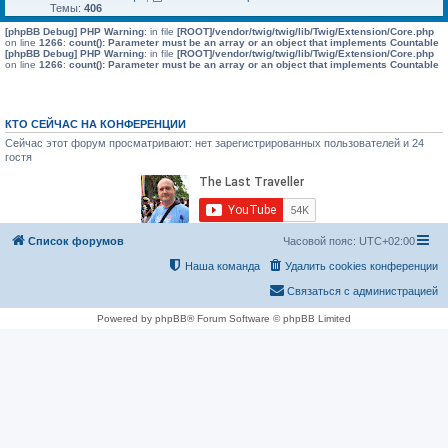
Темы:
406
[phpBB Debug] PHP Warning
: in file
[ROOT]/vendor/twig/twig/lib/Twig/Extension/Core.php
on line
1266
:
count(): Parameter must be an array or an object that implements Countable
[phpBB Debug] PHP Warning
: in file
[ROOT]/vendor/twig/twig/lib/Twig/Extension/Core.php
on line
1266
:
count(): Parameter must be an array or an object that implements Countable
КТО СЕЙЧАС НА КОНФЕРЕНЦИИ
Сейчас этот форум просматривают: нет зарегистрированных пользователей и 24
гостя
Список форумов
Часовой пояс:
UTC+02:00
Наша команда
Удалить cookies конференции
Связаться с администрацией
Powered by phpBB® Forum Software © phpBB Limited