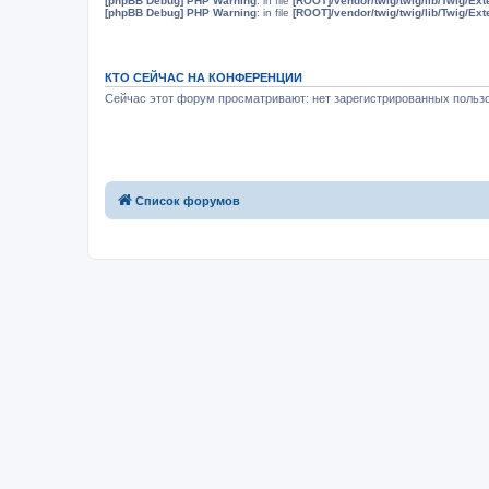
[phpBB Debug] PHP Warning
: in file
[ROOT]/vendor/twig/twig/lib/Twig/Ex
[phpBB Debug] PHP Warning
: in file
[ROOT]/vendor/twig/twig/lib/Twig/Ex
КТО СЕЙЧАС НА КОНФЕРЕНЦИИ
Сейчас этот форум просматривают: нет зарегистрированных пользо
Список форумов