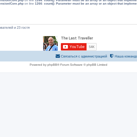
tension/Core.php
on line
1266
:
count(): Parameter must be an array or an object that implem
tension/Core.php
on line
1266
:
count(): Parameter must be an array or an object that implem
вателей и 23 гостя
Связаться с администрацией
Наша команд
Powered by phpBB® Forum Software © phpBB Limited