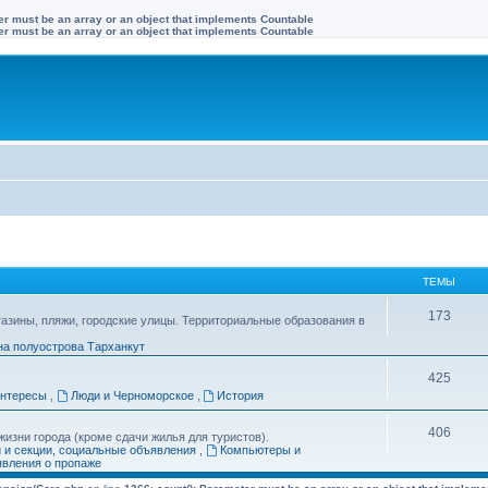
ter must be an array or an object that implements Countable
ter must be an array or an object that implements Countable
ТЕМЫ
173
газины, пляжи, городские улицы. Территориальные образования в
на полуострова Тарханкут
425
интересы
,
Люди и Черноморское
,
История
406
изни города (кроме сдачи жилья для туристов).
и и секции, социальные объявления
,
Компьютеры и
вления о пропаже