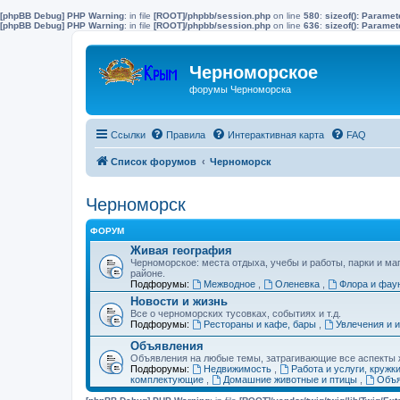
[phpBB Debug] PHP Warning
: in file
[ROOT]/phpbb/session.php
on line
580
:
sizeof(): Parame
[phpBB Debug] PHP Warning
: in file
[ROOT]/phpbb/session.php
on line
636
:
sizeof(): Parame
Черноморское
форумы Черноморска
Ссылки
Правила
Интерактивная карта
FAQ
Список форумов
Черноморск
Черноморск
ФОРУМ
Живая география
Черноморское: места отдыха, учебы и работы, парки и ма
районе.
Подфорумы:
Межводное
,
Оленевка
,
Флора и фау
Новости и жизнь
Все о черноморских тусовках, событиях и т.д.
Подфорумы:
Рестораны и кафе, бары
,
Увлечения и 
Объявления
Объявления на любые темы, затрагивающие все аспекты ж
Подфорумы:
Недвижимость
,
Работа и услуги, кружк
комплектующие
,
Домашние животные и птицы
,
Объя