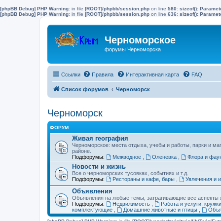
[phpBB Debug] PHP Warning
: in file
[ROOT]/phpbb/session.php
on line
580
:
sizeof(): Parame
[phpBB Debug] PHP Warning
: in file
[ROOT]/phpbb/session.php
on line
636
:
sizeof(): Parame
Черноморское
форумы Черноморска
Ссылки
Правила
Интерактивная карта
FAQ
Список форумов
Черноморск
Черноморск
ФОРУМ
Живая география
Черноморское: места отдыха, учебы и работы, парки и ма
районе.
Подфорумы:
Межводное
,
Оленевка
,
Флора и фау
Новости и жизнь
Все о черноморских тусовках, событиях и т.д.
Подфорумы:
Рестораны и кафе, бары
,
Увлечения и 
Объявления
Объявления на любые темы, затрагивающие все аспекты ж
Подфорумы:
Недвижимость
,
Работа и услуги, кружк
комплектующие
,
Домашние животные и птицы
,
Объя