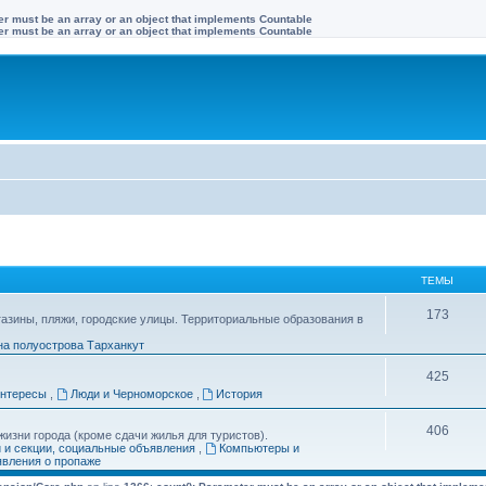
ter must be an array or an object that implements Countable
ter must be an array or an object that implements Countable
ТЕМЫ
173
газины, пляжи, городские улицы. Территориальные образования в
на полуострова Тарханкут
425
интересы
,
Люди и Черноморское
,
История
406
изни города (кроме сдачи жилья для туристов).
и и секции, социальные объявления
,
Компьютеры и
вления о пропаже