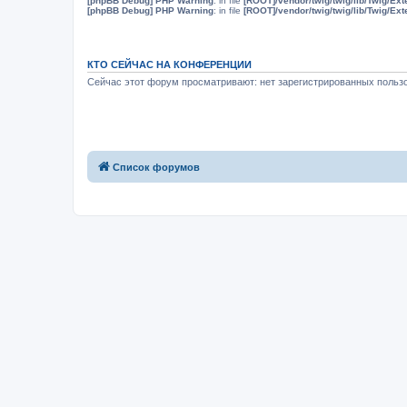
[phpBB Debug] PHP Warning
: in file
[ROOT]/vendor/twig/twig/lib/Twig/Ex
[phpBB Debug] PHP Warning
: in file
[ROOT]/vendor/twig/twig/lib/Twig/Ex
КТО СЕЙЧАС НА КОНФЕРЕНЦИИ
Сейчас этот форум просматривают: нет зарегистрированных пользо
Список форумов