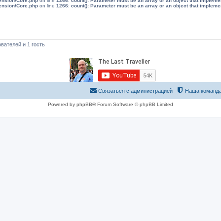
tension/Core.php
on line
1266
:
count(): Parameter must be an array or an object that implem
tension/Core.php
on line
1266
:
count(): Parameter must be an array or an object that implem
вателей и 1 гость
Связаться с администрацией
Наша команд
Powered by phpBB® Forum Software © phpBB Limited