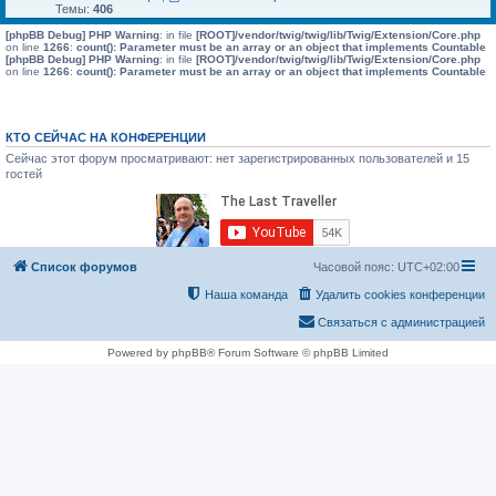
Темы:
406
[phpBB Debug] PHP Warning
: in file
[ROOT]/vendor/twig/twig/lib/Twig/Extension/Core.php
on line
1266
:
count(): Parameter must be an array or an object that implements Countable
[phpBB Debug] PHP Warning
: in file
[ROOT]/vendor/twig/twig/lib/Twig/Extension/Core.php
on line
1266
:
count(): Parameter must be an array or an object that implements Countable
КТО СЕЙЧАС НА КОНФЕРЕНЦИИ
Сейчас этот форум просматривают: нет зарегистрированных пользователей и 15
гостей
Список форумов
Часовой пояс:
UTC+02:00
Наша команда
Удалить cookies конференции
Связаться с администрацией
Powered by phpBB® Forum Software © phpBB Limited