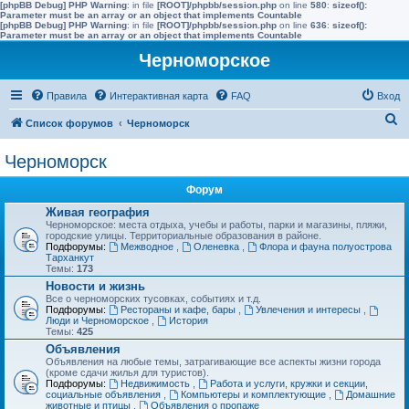
[phpBB Debug] PHP Warning
: in file
[ROOT]/phpbb/session.php
on line
580
:
sizeof():
Parameter must be an array or an object that implements Countable
[phpBB Debug] PHP Warning
: in file
[ROOT]/phpbb/session.php
on line
636
:
sizeof():
Parameter must be an array or an object that implements Countable
Черноморское
Правила
Интерактивная карта
FAQ
Вход
П
Список форумов
Черноморск
о
Черноморск
и
с
Форум
к
Живая география
Черноморское: места отдыха, учебы и работы, парки и магазины, пляжи,
городские улицы. Территориальные образования в районе.
Подфорумы:
Межводное
,
Оленевка
,
Флора и фауна полуострова
Тарханкут
Темы:
173
Новости и жизнь
Все о черноморских тусовках, событиях и т.д.
Подфорумы:
Рестораны и кафе, бары
,
Увлечения и интересы
,
Люди и Черноморское
,
История
Темы:
425
Объявления
Объявления на любые темы, затрагивающие все аспекты жизни города
(кроме сдачи жилья для туристов).
Подфорумы:
Недвижимость
,
Работа и услуги, кружки и секции,
социальные объявления
,
Компьютеры и комплектующие
,
Домашние
животные и птицы
,
Объявления о пропаже