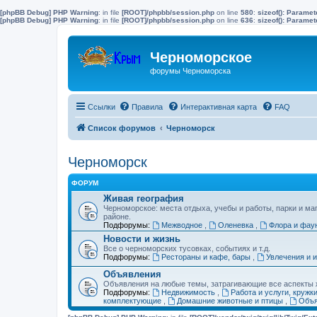
[phpBB Debug] PHP Warning
: in file
[ROOT]/phpbb/session.php
on line
580
:
sizeof(): Parame
[phpBB Debug] PHP Warning
: in file
[ROOT]/phpbb/session.php
on line
636
:
sizeof(): Parame
Черноморское
форумы Черноморска
Ссылки
Правила
Интерактивная карта
FAQ
Список форумов
Черноморск
Черноморск
ФОРУМ
Живая география
Черноморское: места отдыха, учебы и работы, парки и ма
районе.
Подфорумы:
Межводное
,
Оленевка
,
Флора и фау
Новости и жизнь
Все о черноморских тусовках, событиях и т.д.
Подфорумы:
Рестораны и кафе, бары
,
Увлечения и 
Объявления
Объявления на любые темы, затрагивающие все аспекты ж
Подфорумы:
Недвижимость
,
Работа и услуги, кружк
комплектующие
,
Домашние животные и птицы
,
Объя