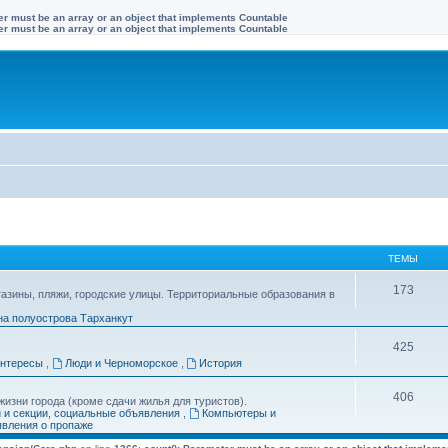
ter must be an array or an object that implements Countable
ter must be an array or an object that implements Countable
ТЕМЫ
173
газины, пляжи, городские улицы. Территориальные образования в
на полуострова Тарханкут
425
интересы
,
Люди и Черноморское
,
История
406
изни города (кроме сдачи жилья для туристов).
и и секции, социальные объявления
,
Компьютеры и
вления о пропаже