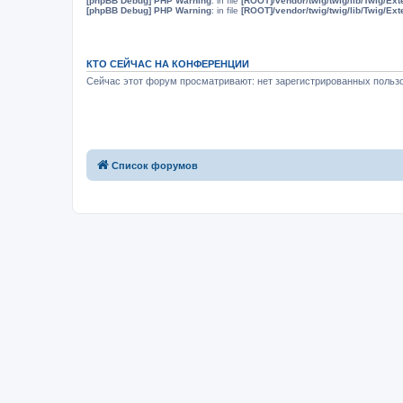
[phpBB Debug] PHP Warning
: in file
[ROOT]/vendor/twig/twig/lib/Twig/Ex
[phpBB Debug] PHP Warning
: in file
[ROOT]/vendor/twig/twig/lib/Twig/Ex
КТО СЕЙЧАС НА КОНФЕРЕНЦИИ
Сейчас этот форум просматривают: нет зарегистрированных пользо
Список форумов