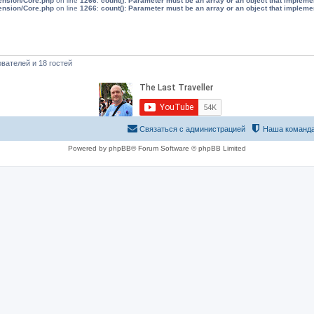
tension/Core.php
on line
1266
:
count(): Parameter must be an array or an object that implem
tension/Core.php
on line
1266
:
count(): Parameter must be an array or an object that implem
вателей и 18 гостей
Связаться с администрацией
Наша команд
Powered by phpBB® Forum Software © phpBB Limited