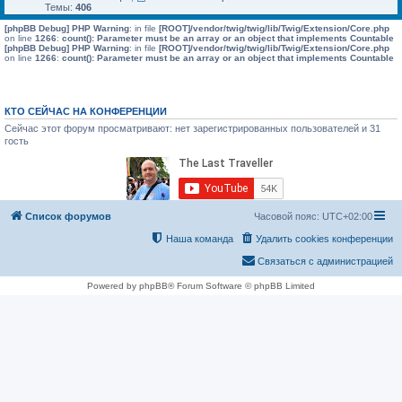
Темы:
406
[phpBB Debug] PHP Warning
: in file
[ROOT]/vendor/twig/twig/lib/Twig/Extension/Core.php
on line
1266
:
count(): Parameter must be an array or an object that implements Countable
[phpBB Debug] PHP Warning
: in file
[ROOT]/vendor/twig/twig/lib/Twig/Extension/Core.php
on line
1266
:
count(): Parameter must be an array or an object that implements Countable
КТО СЕЙЧАС НА КОНФЕРЕНЦИИ
Сейчас этот форум просматривают: нет зарегистрированных пользователей и 31
гость
Список форумов
Часовой пояс:
UTC+02:00
Наша команда
Удалить cookies конференции
Связаться с администрацией
Powered by phpBB® Forum Software © phpBB Limited