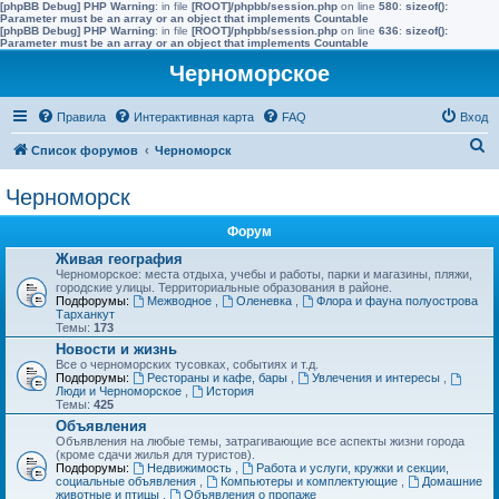
[phpBB Debug] PHP Warning
: in file
[ROOT]/phpbb/session.php
on line
580
:
sizeof():
Parameter must be an array or an object that implements Countable
[phpBB Debug] PHP Warning
: in file
[ROOT]/phpbb/session.php
on line
636
:
sizeof():
Parameter must be an array or an object that implements Countable
Черноморское
Правила
Интерактивная карта
FAQ
Вход
П
Список форумов
Черноморск
о
Черноморск
и
с
Форум
к
Живая география
Черноморское: места отдыха, учебы и работы, парки и магазины, пляжи,
городские улицы. Территориальные образования в районе.
Подфорумы:
Межводное
,
Оленевка
,
Флора и фауна полуострова
Тарханкут
Темы:
173
Новости и жизнь
Все о черноморских тусовках, событиях и т.д.
Подфорумы:
Рестораны и кафе, бары
,
Увлечения и интересы
,
Люди и Черноморское
,
История
Темы:
425
Объявления
Объявления на любые темы, затрагивающие все аспекты жизни города
(кроме сдачи жилья для туристов).
Подфорумы:
Недвижимость
,
Работа и услуги, кружки и секции,
социальные объявления
,
Компьютеры и комплектующие
,
Домашние
животные и птицы
,
Объявления о пропаже