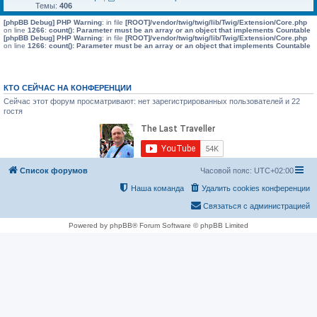
Темы:
406
[phpBB Debug] PHP Warning
: in file
[ROOT]/vendor/twig/twig/lib/Twig/Extension/Core.php
on line
1266
:
count(): Parameter must be an array or an object that implements Countable
[phpBB Debug] PHP Warning
: in file
[ROOT]/vendor/twig/twig/lib/Twig/Extension/Core.php
on line
1266
:
count(): Parameter must be an array or an object that implements Countable
КТО СЕЙЧАС НА КОНФЕРЕНЦИИ
Сейчас этот форум просматривают: нет зарегистрированных пользователей и 22
гостя
Список форумов
Часовой пояс:
UTC+02:00
Наша команда
Удалить cookies конференции
Связаться с администрацией
Powered by phpBB® Forum Software © phpBB Limited