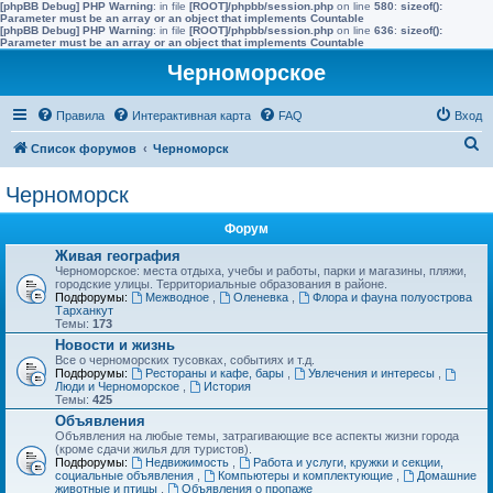
[phpBB Debug] PHP Warning
: in file
[ROOT]/phpbb/session.php
on line
580
:
sizeof():
Parameter must be an array or an object that implements Countable
[phpBB Debug] PHP Warning
: in file
[ROOT]/phpbb/session.php
on line
636
:
sizeof():
Parameter must be an array or an object that implements Countable
Черноморское
Правила
Интерактивная карта
FAQ
Вход
П
Список форумов
Черноморск
о
Черноморск
и
с
Форум
к
Живая география
Черноморское: места отдыха, учебы и работы, парки и магазины, пляжи,
городские улицы. Территориальные образования в районе.
Подфорумы:
Межводное
,
Оленевка
,
Флора и фауна полуострова
Тарханкут
Темы:
173
Новости и жизнь
Все о черноморских тусовках, событиях и т.д.
Подфорумы:
Рестораны и кафе, бары
,
Увлечения и интересы
,
Люди и Черноморское
,
История
Темы:
425
Объявления
Объявления на любые темы, затрагивающие все аспекты жизни города
(кроме сдачи жилья для туристов).
Подфорумы:
Недвижимость
,
Работа и услуги, кружки и секции,
социальные объявления
,
Компьютеры и комплектующие
,
Домашние
животные и птицы
,
Объявления о пропаже