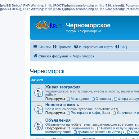
[phpBB Debug] PHP Warning
: in file
[ROOT]/phpbb/session.php
on line
580
:
sizeof(): Parame
[phpBB Debug] PHP Warning
: in file
[ROOT]/phpbb/session.php
on line
636
:
sizeof(): Parame
Черноморское
форумы Черноморска
Ссылки
Правила
Интерактивная карта
FAQ
Список форумов
Черноморск
Черноморск
ФОРУМ
Живая география
Черноморское: места отдыха, учебы и работы, парки и ма
районе.
Подфорумы:
Межводное
,
Оленевка
,
Флора и фау
Новости и жизнь
Все о черноморских тусовках, событиях и т.д.
Подфорумы:
Рестораны и кафе, бары
,
Увлечения и 
Объявления
Объявления на любые темы, затрагивающие все аспекты ж
Подфорумы:
Недвижимость
,
Работа и услуги, кружк
комплектующие
,
Домашние животные и птицы
,
Объя