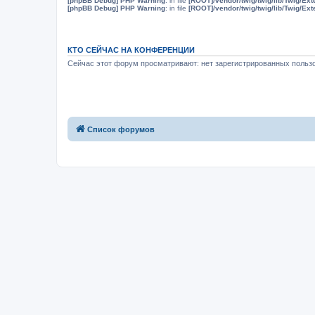
[phpBB Debug] PHP Warning
: in file
[ROOT]/vendor/twig/twig/lib/Twig/Ex
[phpBB Debug] PHP Warning
: in file
[ROOT]/vendor/twig/twig/lib/Twig/Ex
КТО СЕЙЧАС НА КОНФЕРЕНЦИИ
Сейчас этот форум просматривают: нет зарегистрированных пользо
Список форумов