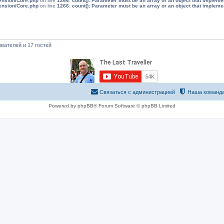
tension/Core.php
on line
1266
:
count(): Parameter must be an array or an object that implem
tension/Core.php
on line
1266
:
count(): Parameter must be an array or an object that implem
вателей и 17 гостей
Связаться с администрацией
Наша команд
Powered by phpBB® Forum Software © phpBB Limited