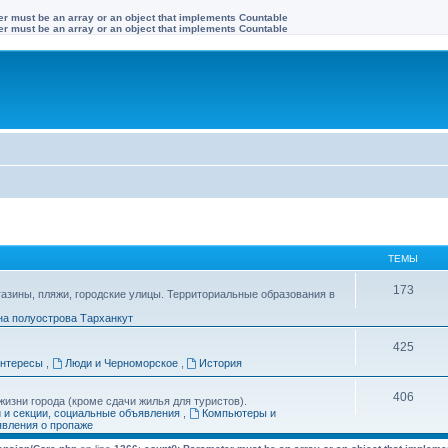
ter must be an array or an object that implements Countable
ter must be an array or an object that implements Countable
ТЕМЫ
173
газины, пляжи, городские улицы. Территориальные образования в
на полуострова Тарханкут
425
интересы
,
Люди и Черноморское
,
История
406
изни города (кроме сдачи жилья для туристов).
и и секции, социальные объявления
,
Компьютеры и
вления о пропаже