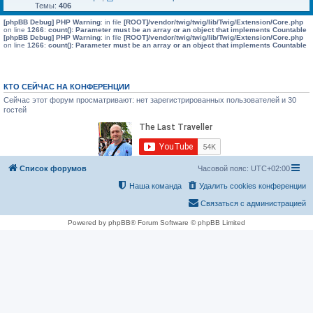
Темы:
406
[phpBB Debug] PHP Warning
: in file
[ROOT]/vendor/twig/twig/lib/Twig/Extension/Core.php
on line
1266
:
count(): Parameter must be an array or an object that implements Countable
[phpBB Debug] PHP Warning
: in file
[ROOT]/vendor/twig/twig/lib/Twig/Extension/Core.php
on line
1266
:
count(): Parameter must be an array or an object that implements Countable
КТО СЕЙЧАС НА КОНФЕРЕНЦИИ
Сейчас этот форум просматривают: нет зарегистрированных пользователей и 30
гостей
Список форумов
Часовой пояс:
UTC+02:00
Наша команда
Удалить cookies конференции
Связаться с администрацией
Powered by phpBB® Forum Software © phpBB Limited