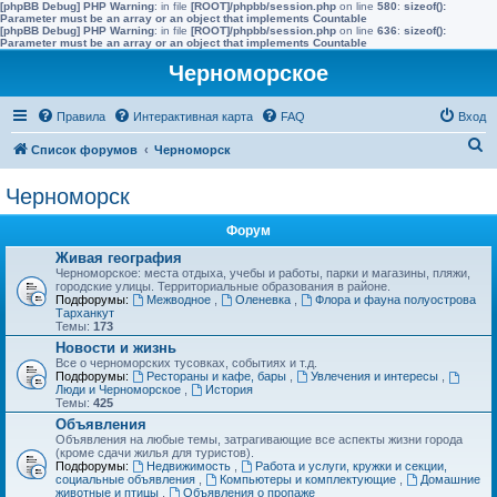
[phpBB Debug] PHP Warning
: in file
[ROOT]/phpbb/session.php
on line
580
:
sizeof():
Parameter must be an array or an object that implements Countable
[phpBB Debug] PHP Warning
: in file
[ROOT]/phpbb/session.php
on line
636
:
sizeof():
Parameter must be an array or an object that implements Countable
Черноморское
Правила
Интерактивная карта
FAQ
Вход
П
Список форумов
Черноморск
о
Черноморск
и
с
Форум
к
Живая география
Черноморское: места отдыха, учебы и работы, парки и магазины, пляжи,
городские улицы. Территориальные образования в районе.
Подфорумы:
Межводное
,
Оленевка
,
Флора и фауна полуострова
Тарханкут
Темы:
173
Новости и жизнь
Все о черноморских тусовках, событиях и т.д.
Подфорумы:
Рестораны и кафе, бары
,
Увлечения и интересы
,
Люди и Черноморское
,
История
Темы:
425
Объявления
Объявления на любые темы, затрагивающие все аспекты жизни города
(кроме сдачи жилья для туристов).
Подфорумы:
Недвижимость
,
Работа и услуги, кружки и секции,
социальные объявления
,
Компьютеры и комплектующие
,
Домашние
животные и птицы
,
Объявления о пропаже