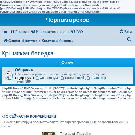
[phpBB Debug] PHP Warning
: in file
[ROOT]/phpbb/session.php
on line
580
:
sizeof():
Parameter must be an array or an object that implements Countable
[phpBB Debug] PHP Warning
: in file
[ROOT]/phpbb/session.php
on line
636
:
sizeof():
Parameter must be an array or an object that implements Countable
Черноморское
Правила
Интерактивная карта
FAQ
Вход
П
Список форумов
Крымская беседка
о
Крымская беседка
и
с
Форум
к
Общение
Общение на разные темы не вошедшие в другие разделы.
Подфорумы:
Фотофорум
,
Технический
,
Трансфер
Темы:
360
[phpBB Debug] PHP Warning
: in file
[ROOT]/vendor/twig/twig/lib/Twig/Extension/Core.php
on line
1266
:
count(): Parameter must be an array or an object that implements Countable
[phpBB Debug] PHP Warning
: in file
[ROOT]/vendor/twig/twig/lib/Twig/Extension/Core.php
on line
1266
:
count(): Parameter must be an array or an object that implements Countable
КТО СЕЙЧАС НА КОНФЕРЕНЦИИ
Сейчас этот форум просматривают: нет зарегистрированных пользователей и 13
гостей