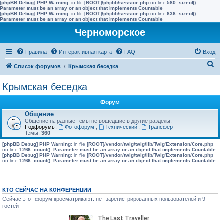
[phpBB Debug] PHP Warning
: in file
[ROOT]/phpbb/session.php
on line
580
:
sizeof():
Parameter must be an array or an object that implements Countable
[phpBB Debug] PHP Warning
: in file
[ROOT]/phpbb/session.php
on line
636
:
sizeof():
Parameter must be an array or an object that implements Countable
Черноморское
Правила
Интерактивная карта
FAQ
Вход
П
Список форумов
Крымская беседка
о
Крымская беседка
и
с
Форум
к
Общение
Общение на разные темы не вошедшие в другие разделы.
Подфорумы:
Фотофорум
,
Технический
,
Трансфер
Темы:
360
[phpBB Debug] PHP Warning
: in file
[ROOT]/vendor/twig/twig/lib/Twig/Extension/Core.php
on line
1266
:
count(): Parameter must be an array or an object that implements Countable
[phpBB Debug] PHP Warning
: in file
[ROOT]/vendor/twig/twig/lib/Twig/Extension/Core.php
on line
1266
:
count(): Parameter must be an array or an object that implements Countable
КТО СЕЙЧАС НА КОНФЕРЕНЦИИ
Сейчас этот форум просматривают: нет зарегистрированных пользователей и 9
гостей