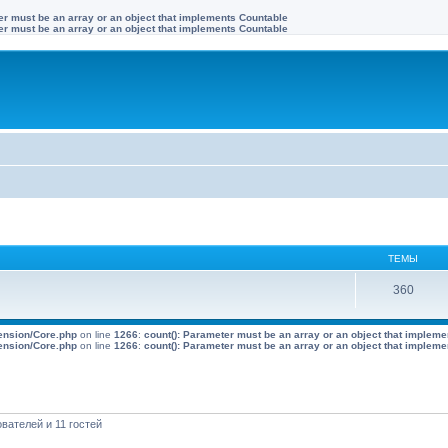
ter must be an array or an object that implements Countable
ter must be an array or an object that implements Countable
ТЕМЫ
360
tension/Core.php
on line
1266
:
count(): Parameter must be an array or an object that implem
tension/Core.php
on line
1266
:
count(): Parameter must be an array or an object that implem
вателей и 11 гостей