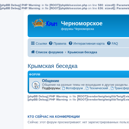
[phpBB Debug] PHP Warning
: in file
[ROOT]/phpbb/session.php
on line
580
:
sizeof(): Parame
[phpBB Debug] PHP Warning
: in file
[ROOT]/phpbb/session.php
on line
636
:
sizeof(): Parame
Черноморское
форумы Черноморска
Ссылки
Правила
Интерактивная карта
FAQ
Список форумов
Крымская беседка
Крымская беседка
ФОРУМ
Общение
Общение на разные темы не вошедшие в другие разделы.
Подфорумы:
Фотофорум
,
Технический
,
Трансфер
[phpBB Debug] PHP Warning
: in file
[ROOT]/vendor/twig/twig/lib/Twig/Ex
[phpBB Debug] PHP Warning
: in file
[ROOT]/vendor/twig/twig/lib/Twig/Ex
КТО СЕЙЧАС НА КОНФЕРЕНЦИИ
Сейчас этот форум просматривают: нет зарегистрированных пользо