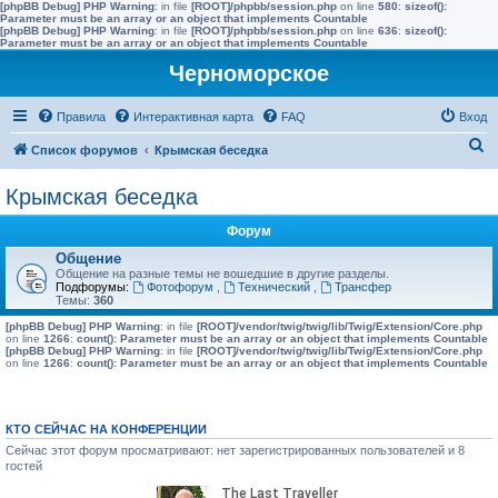
[phpBB Debug] PHP Warning
: in file
[ROOT]/phpbb/session.php
on line
580
:
sizeof():
Parameter must be an array or an object that implements Countable
[phpBB Debug] PHP Warning
: in file
[ROOT]/phpbb/session.php
on line
636
:
sizeof():
Parameter must be an array or an object that implements Countable
Черноморское
Правила
Интерактивная карта
FAQ
Вход
П
Список форумов
Крымская беседка
о
Крымская беседка
и
с
Форум
к
Общение
Общение на разные темы не вошедшие в другие разделы.
Подфорумы:
Фотофорум
,
Технический
,
Трансфер
Темы:
360
[phpBB Debug] PHP Warning
: in file
[ROOT]/vendor/twig/twig/lib/Twig/Extension/Core.php
on line
1266
:
count(): Parameter must be an array or an object that implements Countable
[phpBB Debug] PHP Warning
: in file
[ROOT]/vendor/twig/twig/lib/Twig/Extension/Core.php
on line
1266
:
count(): Parameter must be an array or an object that implements Countable
КТО СЕЙЧАС НА КОНФЕРЕНЦИИ
Сейчас этот форум просматривают: нет зарегистрированных пользователей и 8
гостей