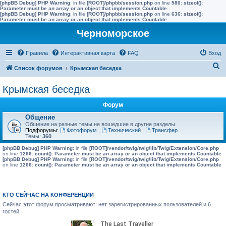
[phpBB Debug] PHP Warning
: in file
[ROOT]/phpbb/session.php
on line
580
:
sizeof():
Parameter must be an array or an object that implements Countable
[phpBB Debug] PHP Warning
: in file
[ROOT]/phpbb/session.php
on line
636
:
sizeof():
Parameter must be an array or an object that implements Countable
Черноморское
Правила
Интерактивная карта
FAQ
Вход
П
Список форумов
Крымская беседка
о
Крымская беседка
и
с
Форум
к
Общение
Общение на разные темы не вошедшие в другие разделы.
Подфорумы:
Фотофорум
,
Технический
,
Трансфер
Темы:
360
[phpBB Debug] PHP Warning
: in file
[ROOT]/vendor/twig/twig/lib/Twig/Extension/Core.php
on line
1266
:
count(): Parameter must be an array or an object that implements Countable
[phpBB Debug] PHP Warning
: in file
[ROOT]/vendor/twig/twig/lib/Twig/Extension/Core.php
on line
1266
:
count(): Parameter must be an array or an object that implements Countable
КТО СЕЙЧАС НА КОНФЕРЕНЦИИ
Сейчас этот форум просматривают: нет зарегистрированных пользователей и 6
гостей