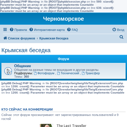
[phpBB Debug] PHP Warning
: in file
[ROOT]/phpbb/session.php
on line
580
:
sizeof():
Parameter must be an array or an object that implements Countable
[phpBB Debug] PHP Warning
: in file
[ROOT]/phpbb/session.php
on line
636
:
sizeof():
Parameter must be an array or an object that implements Countable
Черноморское
Правила
Интерактивная карта
FAQ
Вход
П
Список форумов
Крымская беседка
о
Крымская беседка
и
с
Форум
к
Общение
Общение на разные темы не вошедшие в другие разделы.
Подфорумы:
Фотофорум
,
Технический
,
Трансфер
Темы:
360
[phpBB Debug] PHP Warning
: in file
[ROOT]/vendor/twig/twig/lib/Twig/Extension/Core.php
on line
1266
:
count(): Parameter must be an array or an object that implements Countable
[phpBB Debug] PHP Warning
: in file
[ROOT]/vendor/twig/twig/lib/Twig/Extension/Core.php
on line
1266
:
count(): Parameter must be an array or an object that implements Countable
КТО СЕЙЧАС НА КОНФЕРЕНЦИИ
Сейчас этот форум просматривают: нет зарегистрированных пользователей и 9
гостей