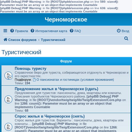
[phpBB Debug] PHP Warning
: in file
[ROOT]/phpbb/session.php
on line
580
:
sizeof():
Parameter must be an array or an object that implements Countable
[phpBB Debug] PHP Warning
: in file
[ROOT]/phpbb/session.php
on line
636
:
sizeof():
Parameter must be an array or an object that implements Countable
Черноморское
Правила
Интерактивная карта
FAQ
Вход
П
Список форумов
Туристический
о
Туристический
и
с
Форум
к
Помощь туристу
Справочное бюро для туриста, собирающегося отдохнуть в Черноморске и
его окрестностях.
Подфорум:
О пансионатах и гостиницах (условия проживания)
Темы:
194
Предложение жилья в Черноморске (сдать)
Предложения для туристов: пансионаты, дома, квартиры или комнаты.
Описания туробъектов Черноморского района.
[phpBB Debug] PHP
Warning
: in file
[ROOT]/vendor/twig/twig/lib/Twig/Extension/Core.php
on
line
1266
:
count(): Parameter must be an array or an object that
implements Countable
Темы:
68
Спрос жилья в Черноморске (снять)
Спрос жилья для туристов. Варианты : пансионаты, дома, квартиры или
комнаты....
[phpBB Debug] PHP Warning
: in file
[ROOT]/vendor/twig/twig/lib/Twig/Extension/Core.php
on line
1266
:
count(): Parameter must be an array or an object that implements