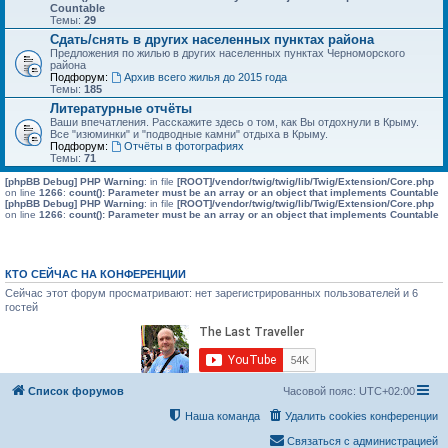
Countable
Темы:
29
Сдать/снять в других населенных пунктах района
Предложения по жилью в других населенных пунктах Черноморского
района
Подфорум:
Архив всего жилья до 2015 года
Темы:
185
Литературные отчёты
Ваши впечатления. Расскажите здесь о том, как Вы отдохнули в Крыму.
Все "изюминки" и "подводные камни" отдыха в Крыму.
Подфорум:
Отчёты в фотографиях
Темы:
71
[phpBB Debug] PHP Warning
: in file
[ROOT]/vendor/twig/twig/lib/Twig/Extension/Core.php
on line
1266
:
count(): Parameter must be an array or an object that implements Countable
[phpBB Debug] PHP Warning
: in file
[ROOT]/vendor/twig/twig/lib/Twig/Extension/Core.php
on line
1266
:
count(): Parameter must be an array or an object that implements Countable
КТО СЕЙЧАС НА КОНФЕРЕНЦИИ
Сейчас этот форум просматривают: нет зарегистрированных пользователей и 6
гостей
Список форумов
Часовой пояс:
UTC+02:00
Наша команда
Удалить cookies конференции
Связаться с администрацией