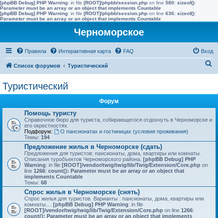
[phpBB Debug] PHP Warning
: in file
[ROOT]/phpbb/session.php
on line
580
:
sizeof():
Parameter must be an array or an object that implements Countable
[phpBB Debug] PHP Warning
: in file
[ROOT]/phpbb/session.php
on line
636
:
sizeof():
Parameter must be an array or an object that implements Countable
Черноморское
Правила
Интерактивная карта
FAQ
Вход
П
Список форумов
Туристический
о
Туристический
и
с
Форум
к
Помощь туристу
Справочное бюро для туриста, собирающегося отдохнуть в Черноморске и
его окрестностях.
Подфорум:
О пансионатах и гостиницах (условия проживания)
Темы:
194
Предложение жилья в Черноморске (сдать)
Предложения для туристов: пансионаты, дома, квартиры или комнаты.
Описания туробъектов Черноморского района.
[phpBB Debug] PHP
Warning
: in file
[ROOT]/vendor/twig/twig/lib/Twig/Extension/Core.php
on
line
1266
:
count(): Parameter must be an array or an object that
implements Countable
Темы:
68
Спрос жилья в Черноморске (снять)
Спрос жилья для туристов. Варианты : пансионаты, дома, квартиры или
комнаты....
[phpBB Debug] PHP Warning
: in file
[ROOT]/vendor/twig/twig/lib/Twig/Extension/Core.php
on line
1266
:
count(): Parameter must be an array or an object that implements