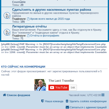
Countable
Темы:
29
Сдать/снять в других населенных пунктах района
Предложения по жилью в других населенных пунктах Черноморского
района
Подфорум:
Архив всего жилья до 2015 года
Темы:
185
Литературные отчёты
Ваши впечатления. Расскажите здесь о том, как Вы отдохнули в Крыму.
Все "изюминки" и "подводные камни" отдыха в Крыму.
Подфорум:
Отчёты в фотографиях
Темы:
71
[phpBB Debug] PHP Warning
: in file
[ROOT]/vendor/twig/twig/lib/Twig/Extension/Core.php
on line
1266
:
count(): Parameter must be an array or an object that implements Countable
[phpBB Debug] PHP Warning
: in file
[ROOT]/vendor/twig/twig/lib/Twig/Extension/Core.php
on line
1266
:
count(): Parameter must be an array or an object that implements Countable
КТО СЕЙЧАС НА КОНФЕРЕНЦИИ
Сейчас этот форум просматривают: нет зарегистрированных пользователей и 5
гостей
Список форумов
Часовой пояс:
UTC+02:00
Наша команда
Удалить cookies конференции
Связаться с администрацией