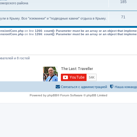
185
номорского района
71
нули в Крыму. Все "изюминки" и "подводные камни" отдыха в Крыму.
tension/Core.php
on line
1266
:
count(): Parameter must be an array or an object that implem
tension/Core.php
on line
1266
:
count(): Parameter must be an array or an object that implem
вателей и 8 гостей
Связаться с администрацией
Наша команд
Powered by phpBB® Forum Software © phpBB Limited