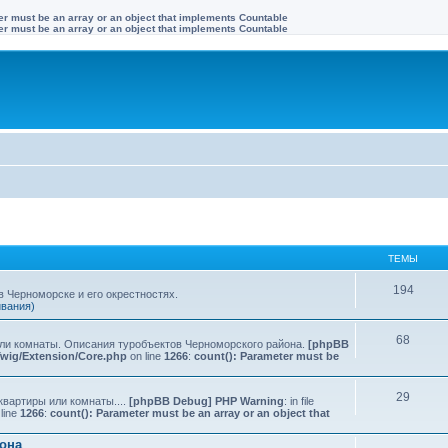
ter must be an array or an object that implements Countable
ter must be an array or an object that implements Countable
ТЕМЫ
194
 Черноморске и его окрестностях.
ивания)
68
или комнаты. Описания туробъектов Черноморского района.
[phpBB
Twig/Extension/Core.php
on line
1266
:
count(): Parameter must be
29
квартиры или комнаты....
[phpBB Debug] PHP Warning
: in file
line
1266
:
count(): Parameter must be an array or an object that
йона