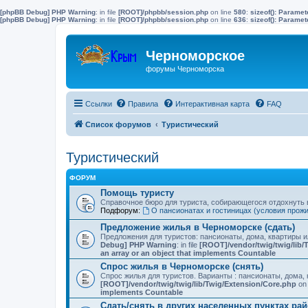
[phpBB Debug] PHP Warning
: in file
[ROOT]/phpbb/session.php
on line
580
:
sizeof(): Parame
[phpBB Debug] PHP Warning
: in file
[ROOT]/phpbb/session.php
on line
636
:
sizeof(): Parame
Черноморское
форумы Черноморска
Ссылки
Правила
Интерактивная карта
FAQ
Список форумов
Туристический
Туристический
ФОРУМ
Помощь туристу
Справочное бюро для туриста, собирающегося отдохнуть в
Подфорум:
О пансионатах и гостиницах (условия прож
Предложение жилья в Черноморске (сдать)
Предложения для туристов: пансионаты, дома, квартиры 
Debug] PHP Warning
: in file
[ROOT]/vendor/twig/twig/lib/
an array or an object that implements Countable
Спрос жилья в Черноморске (снять)
Спрос жилья для туристов. Варианты : пансионаты, дома, 
[ROOT]/vendor/twig/twig/lib/Twig/Extension/Core.php
on 
implements Countable
Сдать/снять в других населенных пунктах ра