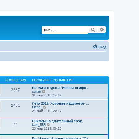
Поиск
Расширенный по
Вход
СООБЩЕНИЯ
ПОСЛЕДНЕЕ СООБЩЕНИЕ
Re: База отдыха "Небеса скифо…
3667
sultan
П
31 июл 2018, 14:49
е
р
е
Лето 2019. Хорошее недорогое …
2451
й
Elena_
П
т
24 май 2019, 20:17
е
и
р
к
е
Снимем на длительный срок.
п
й
72
ivan_555
П
о
т
28 мар 2019, 09:23
е
с
и
р
л
к
е
е
п
Re: Частный минипансионат "Ок…