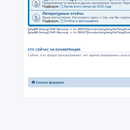
Предложения по жилью в других населенных пунктах Чер
Подфорум:
Архив всего жилья до 2015 года
Литературные отчёты
Ваши впечатления. Расскажите здесь о том, как Вы отдох
Подфорум:
Отчёты в фотографиях
[phpBB Debug] PHP Warning
: in file
[ROOT]/vendor/twig/twig/lib/Twig/Ex
[phpBB Debug] PHP Warning
: in file
[ROOT]/vendor/twig/twig/lib/Twig/Ex
КТО СЕЙЧАС НА КОНФЕРЕНЦИИ
Сейчас этот форум просматривают: нет зарегистрированных пользо
Список форумов