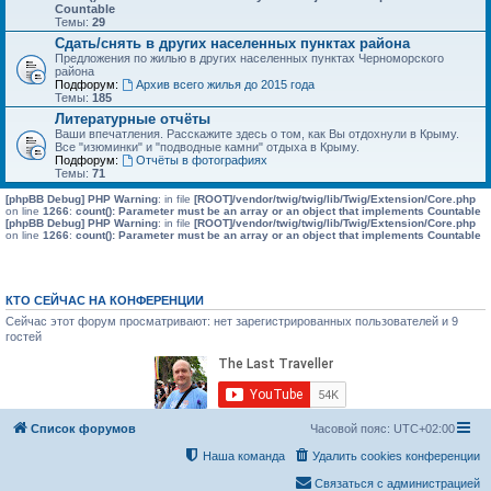
Countable
Темы:
29
Сдать/снять в других населенных пунктах района
Предложения по жилью в других населенных пунктах Черноморского
района
Подфорум:
Архив всего жилья до 2015 года
Темы:
185
Литературные отчёты
Ваши впечатления. Расскажите здесь о том, как Вы отдохнули в Крыму.
Все "изюминки" и "подводные камни" отдыха в Крыму.
Подфорум:
Отчёты в фотографиях
Темы:
71
[phpBB Debug] PHP Warning
: in file
[ROOT]/vendor/twig/twig/lib/Twig/Extension/Core.php
on line
1266
:
count(): Parameter must be an array or an object that implements Countable
[phpBB Debug] PHP Warning
: in file
[ROOT]/vendor/twig/twig/lib/Twig/Extension/Core.php
on line
1266
:
count(): Parameter must be an array or an object that implements Countable
КТО СЕЙЧАС НА КОНФЕРЕНЦИИ
Сейчас этот форум просматривают: нет зарегистрированных пользователей и 9
гостей
Список форумов
Часовой пояс:
UTC+02:00
Наша команда
Удалить cookies конференции
Связаться с администрацией