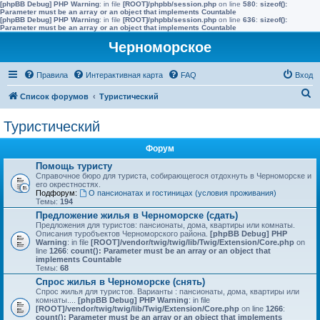
[phpBB Debug] PHP Warning
: in file
[ROOT]/phpbb/session.php
on line
580
:
sizeof():
Parameter must be an array or an object that implements Countable
[phpBB Debug] PHP Warning
: in file
[ROOT]/phpbb/session.php
on line
636
:
sizeof():
Parameter must be an array or an object that implements Countable
Черноморское
Правила
Интерактивная карта
FAQ
Вход
П
Список форумов
Туристический
о
Туристический
и
с
Форум
к
Помощь туристу
Справочное бюро для туриста, собирающегося отдохнуть в Черноморске и
его окрестностях.
Подфорум:
О пансионатах и гостиницах (условия проживания)
Темы:
194
Предложение жилья в Черноморске (сдать)
Предложения для туристов: пансионаты, дома, квартиры или комнаты.
Описания туробъектов Черноморского района.
[phpBB Debug] PHP
Warning
: in file
[ROOT]/vendor/twig/twig/lib/Twig/Extension/Core.php
on
line
1266
:
count(): Parameter must be an array or an object that
implements Countable
Темы:
68
Спрос жилья в Черноморске (снять)
Спрос жилья для туристов. Варианты : пансионаты, дома, квартиры или
комнаты....
[phpBB Debug] PHP Warning
: in file
[ROOT]/vendor/twig/twig/lib/Twig/Extension/Core.php
on line
1266
:
count(): Parameter must be an array or an object that implements