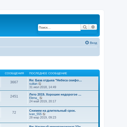
Поиск
Расширенный по
Вход
СООБЩЕНИЯ
ПОСЛЕДНЕЕ СООБЩЕНИЕ
Re: База отдыха "Небеса скифо…
3667
sultan
П
31 июл 2018, 14:49
е
р
е
Лето 2019. Хорошее недорогое …
2451
й
Elena_
П
т
24 май 2019, 20:17
е
и
р
к
е
Снимем на длительный срок.
п
й
72
ivan_555
П
о
т
28 мар 2019, 09:23
е
с
и
р
л
к
е
е
п
Re: Частный минипансионат "Ок…