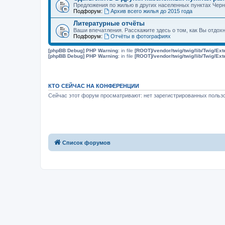
Предложения по жилью в других населенных пунктах Чер
Подфорум:
Архив всего жилья до 2015 года
Литературные отчёты
Ваши впечатления. Расскажите здесь о том, как Вы отдох
Подфорум:
Отчёты в фотографиях
[phpBB Debug] PHP Warning
: in file
[ROOT]/vendor/twig/twig/lib/Twig/Ex
[phpBB Debug] PHP Warning
: in file
[ROOT]/vendor/twig/twig/lib/Twig/Ex
КТО СЕЙЧАС НА КОНФЕРЕНЦИИ
Сейчас этот форум просматривают: нет зарегистрированных пользо
Список форумов