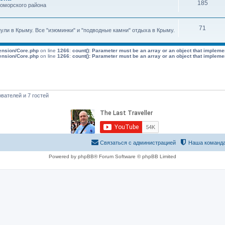
185
номорского района
71
нули в Крыму. Все "изюминки" и "подводные камни" отдыха в Крыму.
tension/Core.php
on line
1266
:
count(): Parameter must be an array or an object that implem
tension/Core.php
on line
1266
:
count(): Parameter must be an array or an object that implem
вателей и 7 гостей
Связаться с администрацией
Наша команд
Powered by phpBB® Forum Software © phpBB Limited