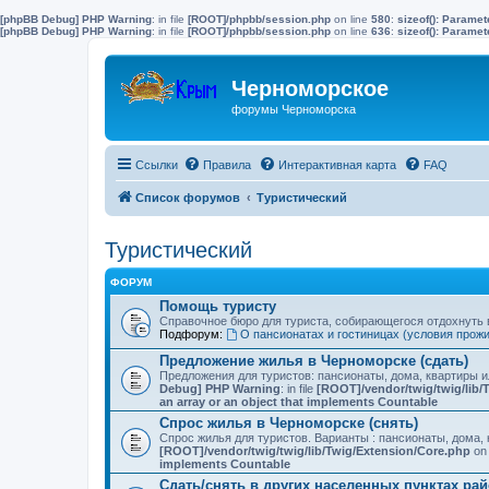
[phpBB Debug] PHP Warning
: in file
[ROOT]/phpbb/session.php
on line
580
:
sizeof(): Parame
[phpBB Debug] PHP Warning
: in file
[ROOT]/phpbb/session.php
on line
636
:
sizeof(): Parame
Черноморское
форумы Черноморска
Ссылки
Правила
Интерактивная карта
FAQ
Список форумов
Туристический
Туристический
ФОРУМ
Помощь туристу
Справочное бюро для туриста, собирающегося отдохнуть в
Подфорум:
О пансионатах и гостиницах (условия прож
Предложение жилья в Черноморске (сдать)
Предложения для туристов: пансионаты, дома, квартиры 
Debug] PHP Warning
: in file
[ROOT]/vendor/twig/twig/lib/
an array or an object that implements Countable
Спрос жилья в Черноморске (снять)
Спрос жилья для туристов. Варианты : пансионаты, дома, 
[ROOT]/vendor/twig/twig/lib/Twig/Extension/Core.php
on 
implements Countable
Сдать/снять в других населенных пунктах ра