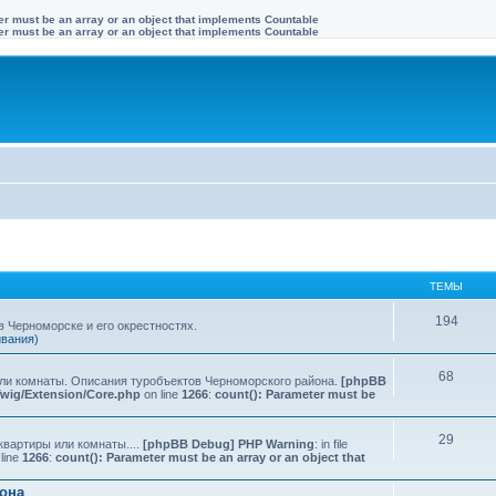
ter must be an array or an object that implements Countable
ter must be an array or an object that implements Countable
ТЕМЫ
194
 Черноморске и его окрестностях.
ивания)
68
или комнаты. Описания туробъектов Черноморского района.
[phpBB
Twig/Extension/Core.php
on line
1266
:
count(): Parameter must be
29
квартиры или комнаты....
[phpBB Debug] PHP Warning
: in file
line
1266
:
count(): Parameter must be an array or an object that
йона