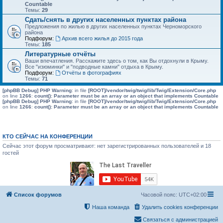
Countable
Темы:
29
Сдать/снять в других населенных пунктах района
Предложения по жилью в других населенных пунктах Черноморского
района
Подфорум:
Архив всего жилья до 2015 года
Темы:
185
Литературные отчёты
Ваши впечатления. Расскажите здесь о том, как Вы отдохнули в Крыму.
Все "изюминки" и "подводные камни" отдыха в Крыму.
Подфорум:
Отчёты в фотографиях
Темы:
71
[phpBB Debug] PHP Warning
: in file
[ROOT]/vendor/twig/twig/lib/Twig/Extension/Core.php
on line
1266
:
count(): Parameter must be an array or an object that implements Countable
[phpBB Debug] PHP Warning
: in file
[ROOT]/vendor/twig/twig/lib/Twig/Extension/Core.php
on line
1266
:
count(): Parameter must be an array or an object that implements Countable
КТО СЕЙЧАС НА КОНФЕРЕНЦИИ
Сейчас этот форум просматривают: нет зарегистрированных пользователей и 18
гостей
Список форумов
Часовой пояс:
UTC+02:00
Наша команда
Удалить cookies конференции
Связаться с администрацией