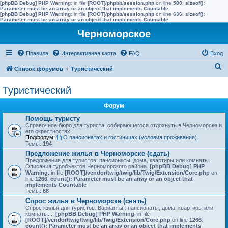
[phpBB Debug] PHP Warning
: in file
[ROOT]/phpbb/session.php
on line
580
:
sizeof():
Parameter must be an array or an object that implements Countable
[phpBB Debug] PHP Warning
: in file
[ROOT]/phpbb/session.php
on line
636
:
sizeof():
Parameter must be an array or an object that implements Countable
Черноморское
Правила
Интерактивная карта
FAQ
Вход
П
Список форумов
Туристический
о
Туристический
и
с
Форум
к
Помощь туристу
Справочное бюро для туриста, собирающегося отдохнуть в Черноморске и
его окрестностях.
Подфорум:
О пансионатах и гостиницах (условия проживания)
Темы:
194
Предложение жилья в Черноморске (сдать)
Предложения для туристов: пансионаты, дома, квартиры или комнаты.
Описания туробъектов Черноморского района.
[phpBB Debug] PHP
Warning
: in file
[ROOT]/vendor/twig/twig/lib/Twig/Extension/Core.php
on
line
1266
:
count(): Parameter must be an array or an object that
implements Countable
Темы:
68
Спрос жилья в Черноморске (снять)
Спрос жилья для туристов. Варианты : пансионаты, дома, квартиры или
комнаты....
[phpBB Debug] PHP Warning
: in file
[ROOT]/vendor/twig/twig/lib/Twig/Extension/Core.php
on line
1266
:
count(): Parameter must be an array or an object that implements