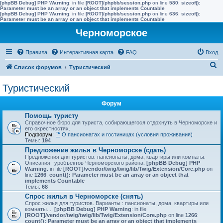
[phpBB Debug] PHP Warning
: in file
[ROOT]/phpbb/session.php
on line
580
:
sizeof():
Parameter must be an array or an object that implements Countable
[phpBB Debug] PHP Warning
: in file
[ROOT]/phpbb/session.php
on line
636
:
sizeof():
Parameter must be an array or an object that implements Countable
Черноморское
Правила
Интерактивная карта
FAQ
Вход
П
Список форумов
Туристический
о
Туристический
и
с
Форум
к
Помощь туристу
Справочное бюро для туриста, собирающегося отдохнуть в Черноморске и
его окрестностях.
Подфорум:
О пансионатах и гостиницах (условия проживания)
Темы:
194
Предложение жилья в Черноморске (сдать)
Предложения для туристов: пансионаты, дома, квартиры или комнаты.
Описания туробъектов Черноморского района.
[phpBB Debug] PHP
Warning
: in file
[ROOT]/vendor/twig/twig/lib/Twig/Extension/Core.php
on
line
1266
:
count(): Parameter must be an array or an object that
implements Countable
Темы:
68
Спрос жилья в Черноморске (снять)
Спрос жилья для туристов. Варианты : пансионаты, дома, квартиры или
комнаты....
[phpBB Debug] PHP Warning
: in file
[ROOT]/vendor/twig/twig/lib/Twig/Extension/Core.php
on line
1266
:
count(): Parameter must be an array or an object that implements