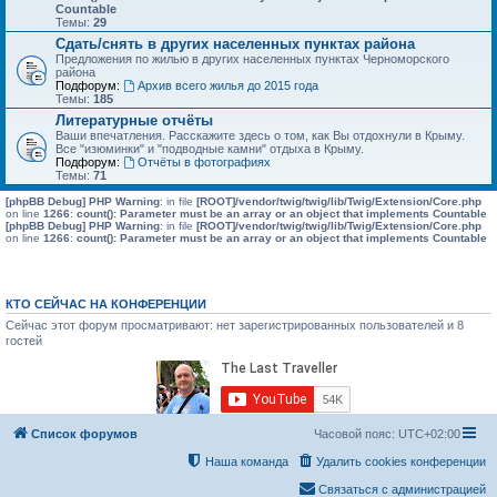
Countable
Темы:
29
Сдать/снять в других населенных пунктах района
Предложения по жилью в других населенных пунктах Черноморского
района
Подфорум:
Архив всего жилья до 2015 года
Темы:
185
Литературные отчёты
Ваши впечатления. Расскажите здесь о том, как Вы отдохнули в Крыму.
Все "изюминки" и "подводные камни" отдыха в Крыму.
Подфорум:
Отчёты в фотографиях
Темы:
71
[phpBB Debug] PHP Warning
: in file
[ROOT]/vendor/twig/twig/lib/Twig/Extension/Core.php
on line
1266
:
count(): Parameter must be an array or an object that implements Countable
[phpBB Debug] PHP Warning
: in file
[ROOT]/vendor/twig/twig/lib/Twig/Extension/Core.php
on line
1266
:
count(): Parameter must be an array or an object that implements Countable
КТО СЕЙЧАС НА КОНФЕРЕНЦИИ
Сейчас этот форум просматривают: нет зарегистрированных пользователей и 8
гостей
Список форумов
Часовой пояс:
UTC+02:00
Наша команда
Удалить cookies конференции
Связаться с администрацией