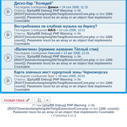
Диско-бар "Холидей"
Последнее сообщение
Димон
«
24 сен 2008, 11:15
Ответы:
5
[phpBB Debug] PHP Warning
: in file
[ROOT]/vendor/twig/twig/lib/Twig/Extension/Core.php
on line
1266
:
count(): Parameter must be an array or an object that implements
Countable
Востребована ли клубная музыка на берегу?
Последнее сообщение
MAiS
«
14 сен 2008, 10:11
Ответы:
8
[phpBB Debug] PHP Warning
: in file
[ROOT]/vendor/twig/twig/lib/Twig/Extension/Core.php
on line
1266
:
count(): Parameter must be an array or an object that implements
Countable
«Валентина» (прежнее название Тёплый стан)
Последнее сообщение
Николай
«
13 авг 2008, 21:01
Ответы:
3
[phpBB Debug] PHP Warning
: in file
[ROOT]/vendor/twig/twig/lib/Twig/Extension/Core.php
on line
1266
:
count(): Parameter must be an array or an object that implements
Countable
Карта злачных мест курортной зоны Черноморска
Последнее сообщение
Крис
«
18 июл 2008, 20:01
Ответы:
3
[phpBB Debug] PHP Warning
: in file
[ROOT]/vendor/twig/twig/lib/Twig/Extension/Core.php
on line
1266
:
count(): Parameter must be an array or an object that implements
Countable
Новая тема
27 тем
[phpBB Debug] PHP Warning
: in file
[ROOT]/vendor/twig/twig/lib/Twig/Extension/Core.php
on line
1266
:
count():
Parameter must be an array or an object that implements Countable
• Страница
1
из
1