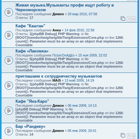
Живая музыка.Музыканты профи ищут роботу в
Черноморском
Последнее сообщение
Димон
«
29 мар 2010, 07:58
Ответы:
17
1
2
Кафе "Каштан"
Последнее сообщение
Анка
«
14 фев 2010, 22:58
Ответы:
1
[phpBB Debug] PHP Warning
: in file
[ROOT]/vendor/twig/twig/lib/Twig/Extension/Core.php
on line
1266
:
count(): Parameter must be an array or an object that implements
Countable
Кафе «Лакомка»
Последнее сообщение
ПсЫхОпАд]{о
«
15 ноя 2009, 22:02
Ответы:
5
[phpBB Debug] PHP Warning
: in file
[ROOT]/vendor/twig/twig/lib/Twig/Extension/Core.php
on line
1266
:
count(): Parameter must be an array or an object that implements
Countable
приглашаем к сотрудничеству музыкантов
Последнее сообщение
MAiS
«
13 май 2009, 14:19
Ответы:
1
[phpBB Debug] PHP Warning
: in file
[ROOT]/vendor/twig/twig/lib/Twig/Extension/Core.php
on line
1266
:
count(): Parameter must be an array or an object that implements
Countable
Кафе "Яна-Каро"
Последнее сообщение
Димон
«
06 янв 2009, 14:13
[phpBB Debug] PHP Warning
: in file
[ROOT]/vendor/twig/twig/lib/Twig/Extension/Core.php
on line
1266
:
count(): Parameter must be an array or an object that implements
Countable
Бар «Рандеву»
Последнее сообщение
Димон
«
05 янв 2009, 20:01
Ответы:
14
1
2