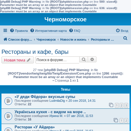
[phpBB Debug] PHP Warning
: in file
[ROOT]/phpbb/session.php
on line
580
:
sizeof():
Parameter must be an array or an object that implements Countable
[phpBB Debug] PHP Warning
: in file
[ROOT]/phpbb/session.php
on line
636
:
sizeof():
Parameter must be an array or an object that implements Countable
Черноморское
Правила
Интерактивная карта
FAQ
Вход
П
Список форумов
Черноморск
Новости и жизнь
Рестораны и кафе, бары
о
Рестораны и кафе, бары
и
Поиск
Расширенный поис
Новая тема
с
к
27 тем
[phpBB Debug] PHP Warning
: in file
[ROOT]/vendor/twig/twig/lib/Twig/Extension/Core.php
on line
1266
:
count():
Parameter must be an array or an object that implements Countable
• Страница
1
из
1
Темы
«У дяди Фёдора» вкусные супы
Последнее сообщение
LudmilaDig
«
20 сен 2018, 14:31
Ответы:
22
1
2
3
Українська кухня - с видом на море ..
Последнее сообщение
Ирина М.
«
07 авг 2018, 11:53
Ответы:
16
1
2
Ресторан «У Айдера»