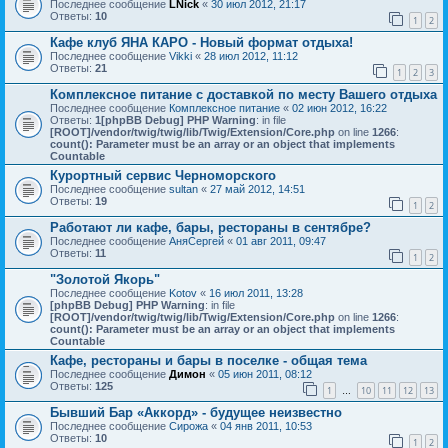
Последнее сообщение
LNick
«
30 июл 2012, 21:17
Ответы:
10
1
2
Кафе клуб ЯНА КАРО - Новый формат отдыха!
Последнее сообщение
Vikki
«
28 июл 2012, 11:12
Ответы:
21
1
2
3
Комплексное питание с доставкой по месту Вашего отдыха
Последнее сообщение
Комплексное питание
«
02 июн 2012, 16:22
Ответы:
1
[phpBB Debug] PHP Warning
: in file
[ROOT]/vendor/twig/twig/lib/Twig/Extension/Core.php
on line
1266
:
count(): Parameter must be an array or an object that implements
Countable
Курортный сервис Черноморского
Последнее сообщение
sultan
«
27 май 2012, 14:51
Ответы:
19
1
2
Работают ли кафе, бары, рестораны в сентябре?
Последнее сообщение
АняСергей
«
01 авг 2011, 09:47
Ответы:
11
1
2
"Золотой Якорь"
Последнее сообщение
Kotov
«
16 июл 2011, 13:28
[phpBB Debug] PHP Warning
: in file
[ROOT]/vendor/twig/twig/lib/Twig/Extension/Core.php
on line
1266
:
count(): Parameter must be an array or an object that implements
Countable
Кафе, рестораны и бары в поселке - общая тема
Последнее сообщение
Димон
«
05 июн 2011, 08:12
Ответы:
125
1
10
11
12
13
…
Бывший Бар «Аккорд» - будущее неизвестно
Последнее сообщение
Сирожа
«
04 янв 2011, 10:53
Ответы:
10
1
2