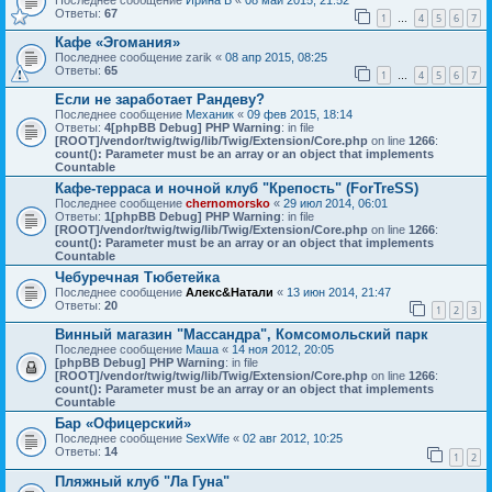
Последнее сообщение
Ирина Б
«
08 май 2015, 21:52
Ответы:
67
1
4
5
6
7
…
Кафе «Эгомания»
Последнее сообщение
zarik
«
08 апр 2015, 08:25
Ответы:
65
1
4
5
6
7
…
Если не заработает Рандеву?
Последнее сообщение
Механик
«
09 фев 2015, 18:14
Ответы:
4
[phpBB Debug] PHP Warning
: in file
[ROOT]/vendor/twig/twig/lib/Twig/Extension/Core.php
on line
1266
:
count(): Parameter must be an array or an object that implements
Countable
Кафе-терраса и ночной клуб "Крепость" (ForTreSS)
Последнее сообщение
chernomorsko
«
29 июл 2014, 06:01
Ответы:
1
[phpBB Debug] PHP Warning
: in file
[ROOT]/vendor/twig/twig/lib/Twig/Extension/Core.php
on line
1266
:
count(): Parameter must be an array or an object that implements
Countable
Чебуречная Тюбетейка
Последнее сообщение
Алекс&Натали
«
13 июн 2014, 21:47
Ответы:
20
1
2
3
Винный магазин "Массандра", Комсомольский парк
Последнее сообщение
Маша
«
14 ноя 2012, 20:05
[phpBB Debug] PHP Warning
: in file
[ROOT]/vendor/twig/twig/lib/Twig/Extension/Core.php
on line
1266
:
count(): Parameter must be an array or an object that implements
Countable
Бар «Офицерский»
Последнее сообщение
SexWife
«
02 авг 2012, 10:25
Ответы:
14
1
2
Пляжный клуб "Ла Гуна"