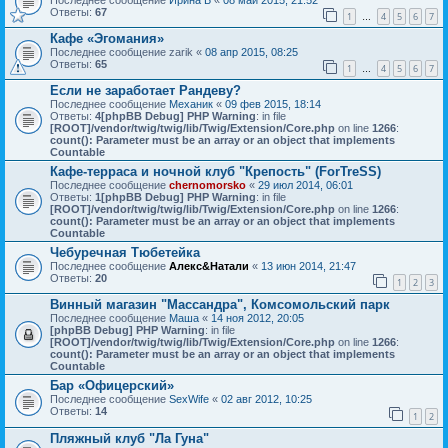
Последнее сообщение
Ирина Б
«
08 май 2015, 21:52
Ответы:
67
1
4
5
6
7
…
Кафе «Эгомания»
Последнее сообщение
zarik
«
08 апр 2015, 08:25
Ответы:
65
1
4
5
6
7
…
Если не заработает Рандеву?
Последнее сообщение
Механик
«
09 фев 2015, 18:14
Ответы:
4
[phpBB Debug] PHP Warning
: in file
[ROOT]/vendor/twig/twig/lib/Twig/Extension/Core.php
on line
1266
:
count(): Parameter must be an array or an object that implements
Countable
Кафе-терраса и ночной клуб "Крепость" (ForTreSS)
Последнее сообщение
chernomorsko
«
29 июл 2014, 06:01
Ответы:
1
[phpBB Debug] PHP Warning
: in file
[ROOT]/vendor/twig/twig/lib/Twig/Extension/Core.php
on line
1266
:
count(): Parameter must be an array or an object that implements
Countable
Чебуречная Тюбетейка
Последнее сообщение
Алекс&Натали
«
13 июн 2014, 21:47
Ответы:
20
1
2
3
Винный магазин "Массандра", Комсомольский парк
Последнее сообщение
Маша
«
14 ноя 2012, 20:05
[phpBB Debug] PHP Warning
: in file
[ROOT]/vendor/twig/twig/lib/Twig/Extension/Core.php
on line
1266
:
count(): Parameter must be an array or an object that implements
Countable
Бар «Офицерский»
Последнее сообщение
SexWife
«
02 авг 2012, 10:25
Ответы:
14
1
2
Пляжный клуб "Ла Гуна"