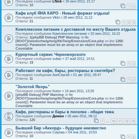
Последнее сообщение
LNick
«
30 июл 2012, 21:17
Ответы:
10
1
2
Кафе клуб ЯНА КАРО - Новый формат отдыха!
Последнее сообщение
Vikki
«
28 июл 2012, 11:12
Ответы:
21
1
2
3
Комплексное питание с доставкой по месту Вашего отдыха
Последнее сообщение
Комплексное питание
«
02 июн 2012, 16:22
Ответы:
1
[phpBB Debug] PHP Warning
: in file
[ROOT]/vendor/twig/twig/lib/Twig/Extension/Core.php
on line
1266
:
count(): Parameter must be an array or an object that implements
Countable
Курортный сервис Черноморского
Последнее сообщение
sultan
«
27 май 2012, 14:51
Ответы:
19
1
2
Работают ли кафе, бары, рестораны в сентябре?
Последнее сообщение
АняСергей
«
01 авг 2011, 09:47
Ответы:
11
1
2
"Золотой Якорь"
Последнее сообщение
Kotov
«
16 июл 2011, 13:28
[phpBB Debug] PHP Warning
: in file
[ROOT]/vendor/twig/twig/lib/Twig/Extension/Core.php
on line
1266
:
count(): Parameter must be an array or an object that implements
Countable
Кафе, рестораны и бары в поселке - общая тема
Последнее сообщение
Димон
«
05 июн 2011, 08:12
Ответы:
125
1
10
11
12
13
…
Бывший Бар «Аккорд» - будущее неизвестно
Последнее сообщение
Сирожа
«
04 янв 2011, 10:53
Ответы:
10
1
2