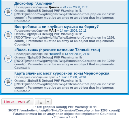
Диско-бар "Холидей"
Последнее сообщение
Димон
«
24 сен 2008, 11:15
Ответы:
5
[phpBB Debug] PHP Warning
: in file
[ROOT]/vendor/twig/twig/lib/Twig/Extension/Core.php
on line
1266
:
count(): Parameter must be an array or an object that implements
Countable
Востребована ли клубная музыка на берегу?
Последнее сообщение
MAiS
«
14 сен 2008, 10:11
Ответы:
8
[phpBB Debug] PHP Warning
: in file
[ROOT]/vendor/twig/twig/lib/Twig/Extension/Core.php
on line
1266
:
count(): Parameter must be an array or an object that implements
Countable
«Валентина» (прежнее название Тёплый стан)
Последнее сообщение
Николай
«
13 авг 2008, 21:01
Ответы:
3
[phpBB Debug] PHP Warning
: in file
[ROOT]/vendor/twig/twig/lib/Twig/Extension/Core.php
on line
1266
:
count(): Parameter must be an array or an object that implements
Countable
Карта злачных мест курортной зоны Черноморска
Последнее сообщение
Крис
«
18 июл 2008, 20:01
Ответы:
3
[phpBB Debug] PHP Warning
: in file
[ROOT]/vendor/twig/twig/lib/Twig/Extension/Core.php
on line
1266
:
count(): Parameter must be an array or an object that implements
Countable
Новая тема
27 тем
[phpBB Debug] PHP Warning
: in file
[ROOT]/vendor/twig/twig/lib/Twig/Extension/Core.php
on line
1266
:
count():
Parameter must be an array or an object that implements Countable
• Страница
1
из
1