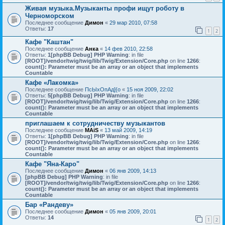
Живая музыка.Музыканты профи ищут роботу в
Черноморском
Последнее сообщение
Димон
«
29 мар 2010, 07:58
Ответы:
17
1
2
Кафе "Каштан"
Последнее сообщение
Анка
«
14 фев 2010, 22:58
Ответы:
1
[phpBB Debug] PHP Warning
: in file
[ROOT]/vendor/twig/twig/lib/Twig/Extension/Core.php
on line
1266
:
count(): Parameter must be an array or an object that implements
Countable
Кафе «Лакомка»
Последнее сообщение
ПсЫхОпАд]{о
«
15 ноя 2009, 22:02
Ответы:
5
[phpBB Debug] PHP Warning
: in file
[ROOT]/vendor/twig/twig/lib/Twig/Extension/Core.php
on line
1266
:
count(): Parameter must be an array or an object that implements
Countable
приглашаем к сотрудничеству музыкантов
Последнее сообщение
MAiS
«
13 май 2009, 14:19
Ответы:
1
[phpBB Debug] PHP Warning
: in file
[ROOT]/vendor/twig/twig/lib/Twig/Extension/Core.php
on line
1266
:
count(): Parameter must be an array or an object that implements
Countable
Кафе "Яна-Каро"
Последнее сообщение
Димон
«
06 янв 2009, 14:13
[phpBB Debug] PHP Warning
: in file
[ROOT]/vendor/twig/twig/lib/Twig/Extension/Core.php
on line
1266
:
count(): Parameter must be an array or an object that implements
Countable
Бар «Рандеву»
Последнее сообщение
Димон
«
05 янв 2009, 20:01
Ответы:
14
1
2