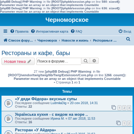
[phpBB Debug] PHP Warning
: in file
[ROOT]/phpbb/session.php
on line
580
:
sizeof():
Parameter must be an array or an object that implements Countable
[phpBB Debug] PHP Warning
: in file
[ROOT]/phpbb/session.php
on line
636
:
sizeof():
Parameter must be an array or an object that implements Countable
Черноморское
Правила
Интерактивная карта
FAQ
Вход
П
Список форумов
Черноморск
Новости и жизнь
Рестораны и кафе, бары
о
Рестораны и кафе, бары
и
Поиск
Расширенный поис
Новая тема
с
к
27 тем
[phpBB Debug] PHP Warning
: in file
[ROOT]/vendor/twig/twig/lib/Twig/Extension/Core.php
on line
1266
:
count():
Parameter must be an array or an object that implements Countable
• Страница
1
из
1
Темы
«У дяди Фёдора» вкусные супы
Последнее сообщение
LudmilaDig
«
20 сен 2018, 14:31
Ответы:
22
1
2
3
Українська кухня - с видом на море ..
Последнее сообщение
Ирина М.
«
07 авг 2018, 11:53
Ответы:
16
1
2
Ресторан «У Айдера»