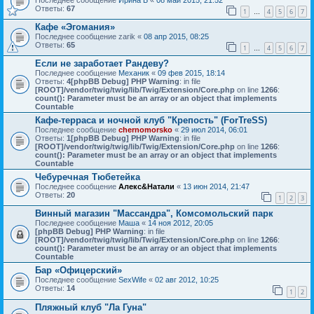
Последнее сообщение
Ирина Б
«
08 май 2015, 21:52
Ответы:
67
1
4
5
6
7
…
Кафе «Эгомания»
Последнее сообщение
zarik
«
08 апр 2015, 08:25
Ответы:
65
1
4
5
6
7
…
Если не заработает Рандеву?
Последнее сообщение
Механик
«
09 фев 2015, 18:14
Ответы:
4
[phpBB Debug] PHP Warning
: in file
[ROOT]/vendor/twig/twig/lib/Twig/Extension/Core.php
on line
1266
:
count(): Parameter must be an array or an object that implements
Countable
Кафе-терраса и ночной клуб "Крепость" (ForTreSS)
Последнее сообщение
chernomorsko
«
29 июл 2014, 06:01
Ответы:
1
[phpBB Debug] PHP Warning
: in file
[ROOT]/vendor/twig/twig/lib/Twig/Extension/Core.php
on line
1266
:
count(): Parameter must be an array or an object that implements
Countable
Чебуречная Тюбетейка
Последнее сообщение
Алекс&Натали
«
13 июн 2014, 21:47
Ответы:
20
1
2
3
Винный магазин "Массандра", Комсомольский парк
Последнее сообщение
Маша
«
14 ноя 2012, 20:05
[phpBB Debug] PHP Warning
: in file
[ROOT]/vendor/twig/twig/lib/Twig/Extension/Core.php
on line
1266
:
count(): Parameter must be an array or an object that implements
Countable
Бар «Офицерский»
Последнее сообщение
SexWife
«
02 авг 2012, 10:25
Ответы:
14
1
2
Пляжный клуб "Ла Гуна"