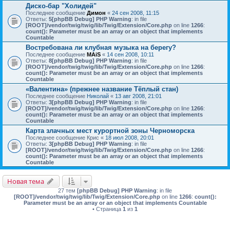
Диско-бар "Холидей"
Последнее сообщение
Димон
«
24 сен 2008, 11:15
Ответы:
5
[phpBB Debug] PHP Warning
: in file
[ROOT]/vendor/twig/twig/lib/Twig/Extension/Core.php
on line
1266
:
count(): Parameter must be an array or an object that implements
Countable
Востребована ли клубная музыка на берегу?
Последнее сообщение
MAiS
«
14 сен 2008, 10:11
Ответы:
8
[phpBB Debug] PHP Warning
: in file
[ROOT]/vendor/twig/twig/lib/Twig/Extension/Core.php
on line
1266
:
count(): Parameter must be an array or an object that implements
Countable
«Валентина» (прежнее название Тёплый стан)
Последнее сообщение
Николай
«
13 авг 2008, 21:01
Ответы:
3
[phpBB Debug] PHP Warning
: in file
[ROOT]/vendor/twig/twig/lib/Twig/Extension/Core.php
on line
1266
:
count(): Parameter must be an array or an object that implements
Countable
Карта злачных мест курортной зоны Черноморска
Последнее сообщение
Крис
«
18 июл 2008, 20:01
Ответы:
3
[phpBB Debug] PHP Warning
: in file
[ROOT]/vendor/twig/twig/lib/Twig/Extension/Core.php
on line
1266
:
count(): Parameter must be an array or an object that implements
Countable
Новая тема
27 тем
[phpBB Debug] PHP Warning
: in file
[ROOT]/vendor/twig/twig/lib/Twig/Extension/Core.php
on line
1266
:
count():
Parameter must be an array or an object that implements Countable
• Страница
1
из
1