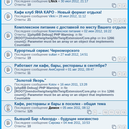
Последнее сообщение
LNick
«
30 июл 2012, 21:17
Ответы:
10
1
2
Кафе клуб ЯНА КАРО - Новый формат отдыха!
Последнее сообщение
Vikki
«
28 июл 2012, 11:12
Ответы:
21
1
2
3
Комплексное питание с доставкой по месту Вашего отдыха
Последнее сообщение
Комплексное питание
«
02 июн 2012, 16:22
Ответы:
1
[phpBB Debug] PHP Warning
: in file
[ROOT]/vendor/twig/twig/lib/Twig/Extension/Core.php
on line
1266
:
count(): Parameter must be an array or an object that implements
Countable
Курортный сервис Черноморского
Последнее сообщение
sultan
«
27 май 2012, 14:51
Ответы:
19
1
2
Работают ли кафе, бары, рестораны в сентябре?
Последнее сообщение
АняСергей
«
01 авг 2011, 09:47
Ответы:
11
1
2
"Золотой Якорь"
Последнее сообщение
Kotov
«
16 июл 2011, 13:28
[phpBB Debug] PHP Warning
: in file
[ROOT]/vendor/twig/twig/lib/Twig/Extension/Core.php
on line
1266
:
count(): Parameter must be an array or an object that implements
Countable
Кафе, рестораны и бары в поселке - общая тема
Последнее сообщение
Димон
«
05 июн 2011, 08:12
Ответы:
125
1
10
11
12
13
…
Бывший Бар «Аккорд» - будущее неизвестно
Последнее сообщение
Сирожа
«
04 янв 2011, 10:53
Ответы:
10
1
2