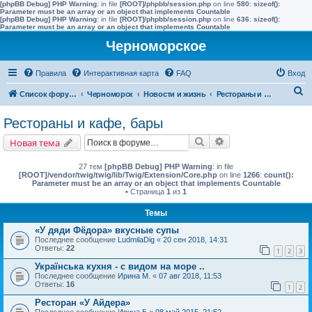
[phpBB Debug] PHP Warning
: in file
[ROOT]/phpbb/session.php
on line
580
:
sizeof():
Parameter must be an array or an object that implements Countable
[phpBB Debug] PHP Warning
: in file
[ROOT]/phpbb/session.php
on line
636
:
sizeof():
Parameter must be an array or an object that implements Countable
Черноморское
Правила
Интерактивная карта
FAQ
Вход
П
Список форумов
Черноморск
Новости и жизнь
Рестораны и кафе, бары
о
Рестораны и кафе, бары
и
Поиск
Расширенный поис
Новая тема
с
к
27 тем
[phpBB Debug] PHP Warning
: in file
[ROOT]/vendor/twig/twig/lib/Twig/Extension/Core.php
on line
1266
:
count():
Parameter must be an array or an object that implements Countable
• Страница
1
из
1
Темы
«У дяди Фёдора» вкусные супы
Последнее сообщение
LudmilaDig
«
20 сен 2018, 14:31
Ответы:
22
1
2
3
Українська кухня - с видом на море ..
Последнее сообщение
Ирина М.
«
07 авг 2018, 11:53
Ответы:
16
1
2
Ресторан «У Айдера»