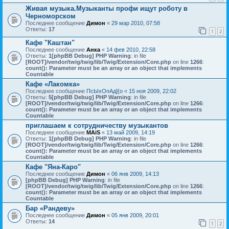
Живая музыка.Музыканты профи ищут роботу в
Черноморском
Последнее сообщение
Димон
«
29 мар 2010, 07:58
Ответы:
17
1
2
Кафе "Каштан"
Последнее сообщение
Анка
«
14 фев 2010, 22:58
Ответы:
1
[phpBB Debug] PHP Warning
: in file
[ROOT]/vendor/twig/twig/lib/Twig/Extension/Core.php
on line
1266
:
count(): Parameter must be an array or an object that implements
Countable
Кафе «Лакомка»
Последнее сообщение
ПсЫхОпАд]{о
«
15 ноя 2009, 22:02
Ответы:
5
[phpBB Debug] PHP Warning
: in file
[ROOT]/vendor/twig/twig/lib/Twig/Extension/Core.php
on line
1266
:
count(): Parameter must be an array or an object that implements
Countable
приглашаем к сотрудничеству музыкантов
Последнее сообщение
MAiS
«
13 май 2009, 14:19
Ответы:
1
[phpBB Debug] PHP Warning
: in file
[ROOT]/vendor/twig/twig/lib/Twig/Extension/Core.php
on line
1266
:
count(): Parameter must be an array or an object that implements
Countable
Кафе "Яна-Каро"
Последнее сообщение
Димон
«
06 янв 2009, 14:13
[phpBB Debug] PHP Warning
: in file
[ROOT]/vendor/twig/twig/lib/Twig/Extension/Core.php
on line
1266
:
count(): Parameter must be an array or an object that implements
Countable
Бар «Рандеву»
Последнее сообщение
Димон
«
05 янв 2009, 20:01
Ответы:
14
1
2