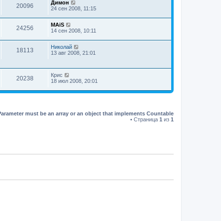
Димон
20096
24 сен 2008, 11:15
MAiS
24256
14 сен 2008, 10:11
Николай
18113
13 авг 2008, 21:01
Крис
20238
18 июл 2008, 20:01
Parameter must be an array or an object that implements Countable
• Страница
1
из
1