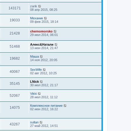
zarik
143171
08 апр 2015, 08:25
Механик
19033
09 фев 2015, 18:14
chernomorsko
21428
29 июл 2014, 06:01
Алекс&Натали
51468
13 июн 2014, 21:47
Маша
19682
14 ноя 2012, 20:05
SexWife
40067
02 авг 2012, 10:25
LNick
35145
30 июл 2012, 21:17
Vikki
52067
28 июл 2012, 11:12
Комплексное питание
14075
02 июн 2012, 16:22
sultan
43267
27 май 2012, 14:51