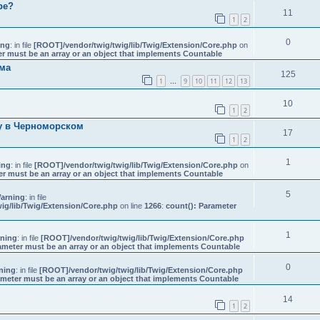
ре?
11
1
2
0
ing
: in file
[ROOT]/vendor/twig/twig/lib/Twig/Extension/Core.php
on
er must be an array or an object that implements Countable
ема
125
1
9
10
11
12
13
…
10
1
2
у в Черноморском
17
1
2
1
ing
: in file
[ROOT]/vendor/twig/twig/lib/Twig/Extension/Core.php
on
er must be an array or an object that implements Countable
5
arning
: in file
ig/lib/Twig/Extension/Core.php
on line
1266
:
count(): Parameter
1
ning
: in file
[ROOT]/vendor/twig/twig/lib/Twig/Extension/Core.php
ameter must be an array or an object that implements Countable
0
ning
: in file
[ROOT]/vendor/twig/twig/lib/Twig/Extension/Core.php
ameter must be an array or an object that implements Countable
14
1
2