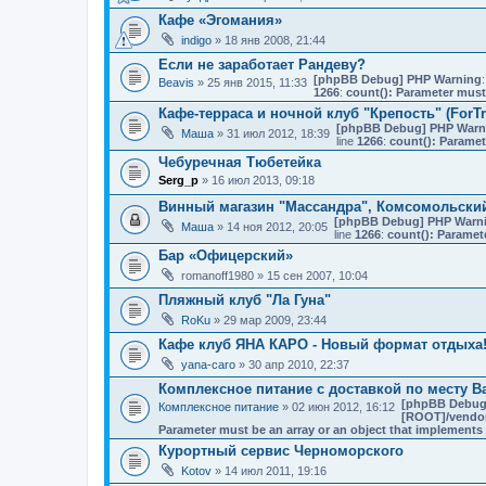
Кафе «Эгомания»
indigo
» 18 янв 2008, 21:44
Если не заработает Рандеву?
[phpBB Debug] PHP Warning
:
Beavis
» 25 янв 2015, 11:33
1266
:
count(): Parameter must
Кафе-терраса и ночной клуб "Крепость" (ForT
[phpBB Debug] PHP Warn
Маша
» 31 июл 2012, 18:39
line
1266
:
count(): Paramet
Чебуречная Тюбетейка
Serg_p
» 16 июл 2013, 09:18
Винный магазин "Массандра", Комсомольски
[phpBB Debug] PHP Warn
Маша
» 14 ноя 2012, 20:05
line
1266
:
count(): Paramet
Бар «Офицерский»
romanoff1980
» 15 сен 2007, 10:04
Пляжный клуб "Ла Гуна"
RoKu
» 29 мар 2009, 23:44
Кафе клуб ЯНА КАРО - Новый формат отдыха
yana-caro
» 30 апр 2010, 22:37
Комплексное питание с доставкой по месту В
[phpBB Debug
Комплексное питание
» 02 июн 2012, 16:12
[ROOT]/vendor/
Parameter must be an array or an object that implement
Курортный сервис Черноморского
Kotov
» 14 июл 2011, 19:16