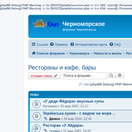
[phpBB Debug] PHP Warning
: in file
[ROOT]/phpbb/session.php
on line
580
:
sizeof(): Parame
[phpBB Debug] PHP Warning
: in file
[ROOT]/phpbb/session.php
on line
636
:
sizeof(): Parame
Черноморское
форумы Черноморска
Ссылки
Правила
Интерактивная карта
FAQ
Список форумов
Черноморск
Новости и жизнь
Рес
Рестораны и кафе, бары
Поиск
Расш
Новая тема
27 тем
[phpBB Debug] PHP Warni
ТЕМЫ
«У дяди Фёдора» вкусные супы
Катерина
» 31 мар 2007, 21:17
Українська кухня - с видом на море ..
Димон
» 29 мар 2010, 22:42
Ресторан «У Айдера»
тундра
» 31 мар 2007, 21:07