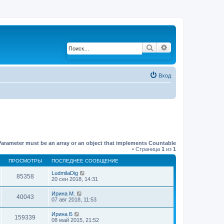
Поиск
Расширенный по
Вход
Parameter must be an array or an object that implements Countable
• Страница
1
из
1
ПРОСМОТРЫ
ПОСЛЕДНЕЕ СООБЩЕНИЕ
LudmilaDig
85358
20 сен 2018, 14:31
Ирина М.
40043
07 авг 2018, 11:53
Ирина Б
159339
08 май 2015, 21:52