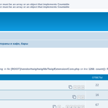
ter must be an array or an object that implements Countable
ter must be an array or an object that implements Countable
тораны и кафе, бары
иренный поиск
ng
: in file
[ROOT]/vendor/twig/twig/lib/Twig/Extension/Core.php
on line
1266
:
count(): 
ОТВЕТЫ
22
1
2
3
16
1
2
67
1
3
4
5
6
7
…