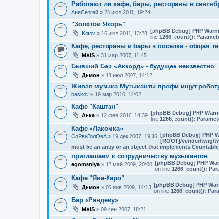
Работают ли кафе, бары, рестораны в сентяб
АняСергей
» 28 июл 2011, 19:24
"Золотой Якорь"
[phpBB Debug] PHP Warn
Kotov
» 16 июл 2011, 13:28
line
1266
:
count(): Paramet
Кафе, рестораны и бары в поселке - общая т
MAiS
» 31 мар 2007, 11:45
Бывший Бар «Аккорд» - будущее неизвестно
Димон
» 13 июл 2007, 14:12
Живая музыка.Музыканты профи ищут робот
baskov
» 19 мар 2010, 14:02
Кафе "Каштан"
[phpBB Debug] PHP Warn
Анка
» 12 фев 2010, 14:39
line
1266
:
count(): Paramet
Кафе «Лакомка»
[phpBB Debug] PHP W
СоРвиГолОвА
» 19 дек 2007, 19:36
[ROOT]/vendor/twig/tw
must be an array or an object that implements Countable
приглашаем к сотрудничеству музыкантов
[phpBB Debug] PHP War
egomaniya
» 12 май 2009, 20:00
on line
1266
:
count(): Par
Кафе "Яна-Каро"
[phpBB Debug] PHP War
Димон
» 06 янв 2009, 14:13
on line
1266
:
count(): Par
Бар «Рандеву»
MAiS
» 09 сен 2007, 18:21