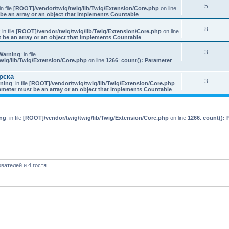
5
in file
[ROOT]/vendor/twig/twig/lib/Twig/Extension/Core.php
on line
be an array or an object that implements Countable
8
: in file
[ROOT]/vendor/twig/twig/lib/Twig/Extension/Core.php
on line
 be an array or an object that implements Countable
3
Warning
: in file
wig/lib/Twig/Extension/Core.php
on line
1266
:
count(): Parameter
рска
3
ning
: in file
[ROOT]/vendor/twig/twig/lib/Twig/Extension/Core.php
ameter must be an array or an object that implements Countable
ng
: in file
[ROOT]/vendor/twig/twig/lib/Twig/Extension/Core.php
on line
1266
:
count(): 
вателей и 4 гостя