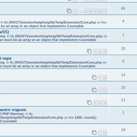
65
1
3
4
5
6
7
…
4
 in file
[ROOT]/vendor/twig/twig/lib/Twig/Extension/Core.php
on line
 be an array or an object that implements Countable
reSS)
1
ing
: in file
[ROOT]/vendor/twig/twig/lib/Twig/Extension/Core.php
on
er must be an array or an object that implements Countable
20
1
2
3
й парк
0
ing
: in file
[ROOT]/vendor/twig/twig/lib/Twig/Extension/Core.php
on
er must be an array or an object that implements Countable
14
1
2
10
1
2
!
21
1
2
3
ашего отдыха
1
] PHP Warning
: in file
twig/twig/lib/Twig/Extension/Core.php
on line
1266
:
count():
s Countable
19
1
2