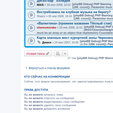
Диско-бар "Холидей"
[phpBB Debug] PHP Warning
: 
MAiS
» 18 июл 2008, 16:52
1266
:
count(): Parameter must 
Востребована ли клубная музыка на берегу?
[phpBB Debug] PHP Warning
Shatzz
» 05 апр 2008, 18:43
1266
:
count(): Parameter must
«Валентина» (прежнее название Тёплый стан)
[phpBB Debug] PHP 
chernomorsko
» 29 янв 2008, 11:01
[ROOT]/vendor/twig/t
must be an array or an object that implements Countable
Карта злачных мест курортной зоны Черномо
[phpBB Debug] PHP War
Димон
» 24 июл 2007, 10:45
on line
1266
:
count(): Par
Новая тема
27 тем
[phpBB Debug] PHP Warni
Вернуться к списку форумов
КТО СЕЙЧАС НА КОНФЕРЕНЦИИ
Сейчас этот форум просматривают: нет зарегистрированных пользо
ПРАВА ДОСТУПА
Вы
не можете
начинать темы
Вы
не можете
отвечать на сообщения
Вы
не можете
редактировать свои сообщения
Вы
не можете
удалять свои сообщения
Вы
не можете
добавлять вложения