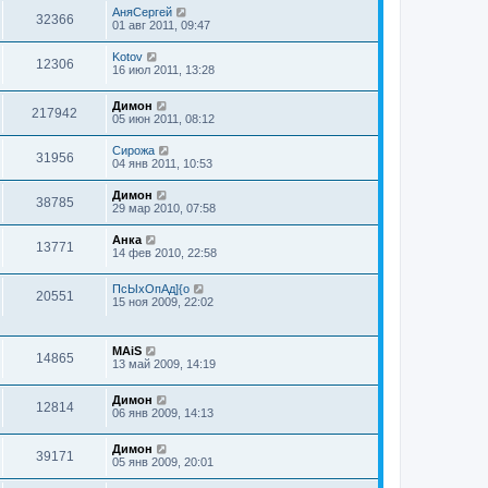
АняСергей
32366
01 авг 2011, 09:47
Kotov
12306
16 июл 2011, 13:28
Димон
217942
05 июн 2011, 08:12
Сирожа
31956
04 янв 2011, 10:53
Димон
38785
29 мар 2010, 07:58
Анка
13771
14 фев 2010, 22:58
ПсЫхОпАд]{о
20551
15 ноя 2009, 22:02
MAiS
14865
13 май 2009, 14:19
Димон
12814
06 янв 2009, 14:13
Димон
39171
05 янв 2009, 20:01