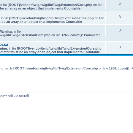
5
in file
[ROOT]/vendor/twig/twig/lib/Twig/Extension/Core.php
on line
be an array or an object that implements Countable
8
: in file
[ROOT]/vendor/twig/twig/lib/Twig/Extension/Core.php
on line
 be an array or an object that implements Countable
3
Warning
: in file
wig/lib/Twig/Extension/Core.php
on line
1266
:
count(): Parameter
рска
3
ning
: in file
[ROOT]/vendor/twig/twig/lib/Twig/Extension/Core.php
ameter must be an array or an object that implements Countable
ng
: in file
[ROOT]/vendor/twig/twig/lib/Twig/Extension/Core.php
on line
1266
:
count(): 
вателей и 8 гостей