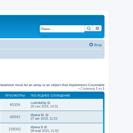
Поиск
Расширенный по
Вход
Parameter must be an array or an object that implements Countable
• Страница
1
из
1
ПРОСМОТРЫ
ПОСЛЕДНЕЕ СООБЩЕНИЕ
LudmilaDig
85359
20 сен 2018, 14:31
Ирина М.
40043
07 авг 2018, 11:53
Ирина Б
159341
08 май 2015, 21:52