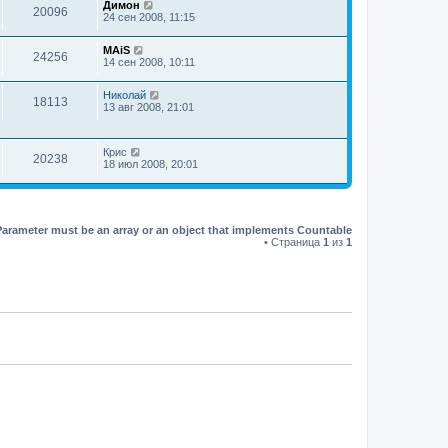
Димон
20096
24 сен 2008, 11:15
MAiS
24256
14 сен 2008, 10:11
Николай
18113
13 авг 2008, 21:01
Крис
20238
18 июл 2008, 20:01
Parameter must be an array or an object that implements Countable
• Страница
1
из
1