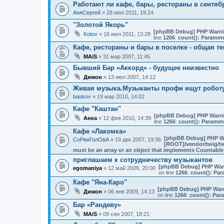
Работают ли кафе, бары, рестораны в сентяб
АняСергей
» 28 июл 2011, 19:24
"Золотой Якорь"
[phpBB Debug] PHP Warn
Kotov
» 16 июл 2011, 13:28
line
1266
:
count(): Paramet
Кафе, рестораны и бары в поселке - общая т
MAiS
» 31 мар 2007, 11:45
Бывший Бар «Аккорд» - будущее неизвестно
Димон
» 13 июл 2007, 14:12
Живая музыка.Музыканты профи ищут робот
baskov
» 19 мар 2010, 14:02
Кафе "Каштан"
[phpBB Debug] PHP Warn
Анка
» 12 фев 2010, 14:39
line
1266
:
count(): Paramet
Кафе «Лакомка»
[phpBB Debug] PHP W
СоРвиГолОвА
» 19 дек 2007, 19:36
[ROOT]/vendor/twig/tw
must be an array or an object that implements Countable
приглашаем к сотрудничеству музыкантов
[phpBB Debug] PHP War
egomaniya
» 12 май 2009, 20:00
on line
1266
:
count(): Par
Кафе "Яна-Каро"
[phpBB Debug] PHP War
Димон
» 06 янв 2009, 14:13
on line
1266
:
count(): Par
Бар «Рандеву»
MAiS
» 09 сен 2007, 18:21