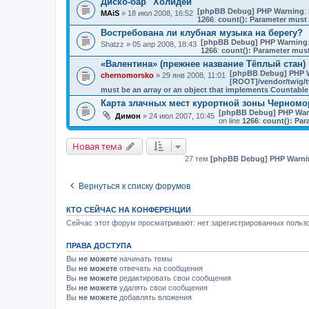
Диско-бар "Холидей"
[phpBB Debug] PHP Warning
: 
MAiS
» 18 июл 2008, 16:52
1266
:
count(): Parameter must 
Востребована ли клубная музыка на берегу?
[phpBB Debug] PHP Warning
Shatzz
» 05 апр 2008, 18:43
1266
:
count(): Parameter must
«Валентина» (прежнее название Тёплый стан)
[phpBB Debug] PHP 
chernomorsko
» 29 янв 2008, 11:01
[ROOT]/vendor/twig/t
must be an array or an object that implements Countable
Карта злачных мест курортной зоны Черномо
[phpBB Debug] PHP War
Димон
» 24 июл 2007, 10:45
on line
1266
:
count(): Par
Новая тема
27 тем
[phpBB Debug] PHP Warni
Вернуться к списку форумов
КТО СЕЙЧАС НА КОНФЕРЕНЦИИ
Сейчас этот форум просматривают: нет зарегистрированных пользо
ПРАВА ДОСТУПА
Вы
не можете
начинать темы
Вы
не можете
отвечать на сообщения
Вы
не можете
редактировать свои сообщения
Вы
не можете
удалять свои сообщения
Вы
не можете
добавлять вложения