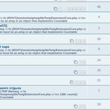
65
1
3
4
5
6
7
…
4
 in file
[ROOT]/vendor/twig/twig/lib/Twig/Extension/Core.php
on line
 be an array or an object that implements Countable
reSS)
1
ing
: in file
[ROOT]/vendor/twig/twig/lib/Twig/Extension/Core.php
on
er must be an array or an object that implements Countable
20
1
2
3
й парк
0
ing
: in file
[ROOT]/vendor/twig/twig/lib/Twig/Extension/Core.php
on
er must be an array or an object that implements Countable
14
1
2
10
1
2
!
21
1
2
3
ашего отдыха
1
] PHP Warning
: in file
twig/twig/lib/Twig/Extension/Core.php
on line
1266
:
count():
s Countable
19
1
2