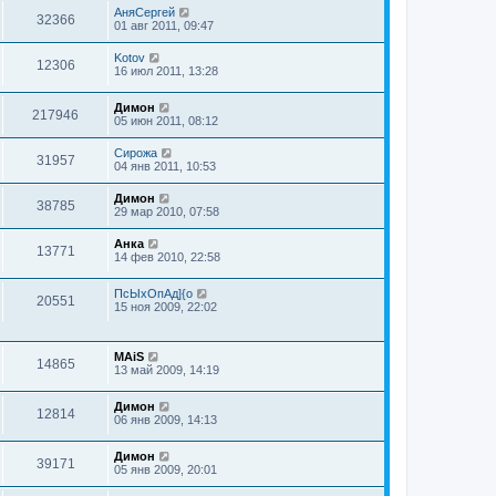
АняСергей
32366
01 авг 2011, 09:47
Kotov
12306
16 июл 2011, 13:28
Димон
217946
05 июн 2011, 08:12
Сирожа
31957
04 янв 2011, 10:53
Димон
38785
29 мар 2010, 07:58
Анка
13771
14 фев 2010, 22:58
ПсЫхОпАд]{о
20551
15 ноя 2009, 22:02
MAiS
14865
13 май 2009, 14:19
Димон
12814
06 янв 2009, 14:13
Димон
39171
05 янв 2009, 20:01