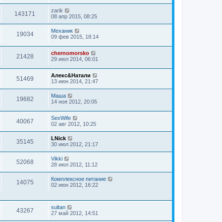
zarik
143171
08 апр 2015, 08:25
Механик
19034
09 фев 2015, 18:14
chernomorsko
21428
29 июл 2014, 06:01
Алекс&Натали
51469
13 июн 2014, 21:47
Маша
19682
14 ноя 2012, 20:05
SexWife
40067
02 авг 2012, 10:25
LNick
35145
30 июл 2012, 21:17
Vikki
52068
28 июл 2012, 11:12
Комплексное питание
14075
02 июн 2012, 16:22
sultan
43267
27 май 2012, 14:51