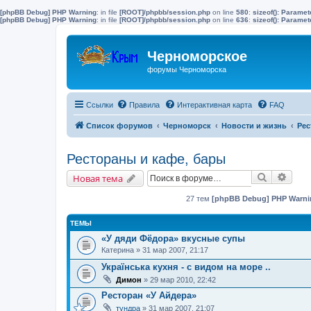
[phpBB Debug] PHP Warning
: in file
[ROOT]/phpbb/session.php
on line
580
:
sizeof(): Parame
[phpBB Debug] PHP Warning
: in file
[ROOT]/phpbb/session.php
on line
636
:
sizeof(): Parame
Черноморское
форумы Черноморска
Ссылки
Правила
Интерактивная карта
FAQ
Список форумов
Черноморск
Новости и жизнь
Рес
Рестораны и кафе, бары
Поиск
Расш
Новая тема
27 тем
[phpBB Debug] PHP Warni
ТЕМЫ
«У дяди Фёдора» вкусные супы
Катерина
» 31 мар 2007, 21:17
Українська кухня - с видом на море ..
Димон
» 29 мар 2010, 22:42
Ресторан «У Айдера»
тундра
» 31 мар 2007, 21:07