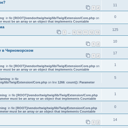
ре?
11
1
2
0
ing
: in file
[ROOT]/vendor/twig/twig/lib/Twig/Extension/Core.php
on
er must be an array or an object that implements Countable
ема
125
1
9
10
11
12
13
…
10
1
2
у в Черноморском
17
1
2
1
ing
: in file
[ROOT]/vendor/twig/twig/lib/Twig/Extension/Core.php
on
er must be an array or an object that implements Countable
5
arning
: in file
ig/lib/Twig/Extension/Core.php
on line
1266
:
count(): Parameter
1
ning
: in file
[ROOT]/vendor/twig/twig/lib/Twig/Extension/Core.php
ameter must be an array or an object that implements Countable
0
ning
: in file
[ROOT]/vendor/twig/twig/lib/Twig/Extension/Core.php
ameter must be an array or an object that implements Countable
14
1
2