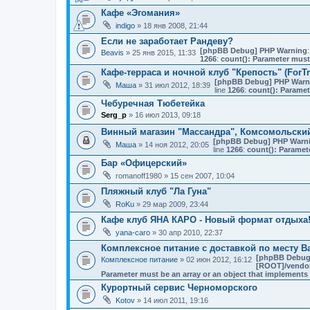
Кафе «Эгомания»
indigo
» 18 янв 2008, 21:44
Если не заработает Рандеву?
[phpBB Debug] PHP Warning
:
Beavis
» 25 янв 2015, 11:33
1266
:
count(): Parameter must
Кафе-терраса и ночной клуб "Крепость" (ForT
[phpBB Debug] PHP Warn
Маша
» 31 июл 2012, 18:39
line
1266
:
count(): Paramet
Чебуречная Тюбетейка
Serg_p
» 16 июл 2013, 09:18
Винный магазин "Массандра", Комсомольски
[phpBB Debug] PHP Warn
Маша
» 14 ноя 2012, 20:05
line
1266
:
count(): Paramet
Бар «Офицерский»
romanoff1980
» 15 сен 2007, 10:04
Пляжный клуб "Ла Гуна"
RoKu
» 29 мар 2009, 23:44
Кафе клуб ЯНА КАРО - Новый формат отдыха
yana-caro
» 30 апр 2010, 22:37
Комплексное питание с доставкой по месту В
[phpBB Debug
Комплексное питание
» 02 июн 2012, 16:12
[ROOT]/vendor/
Parameter must be an array or an object that implement
Курортный сервис Черноморского
Kotov
» 14 июл 2011, 19:16