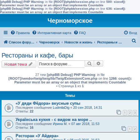
[phpBB Debug] PHP Warning
: in file
[ROOT]/phpbb/session.php
on line
580
:
sizeof():
Parameter must be an array or an object that implements Countable
[phpBB Debug] PHP Warning
: in file
[ROOT]/phpbb/session.php
on line
636
:
sizeof():
Parameter must be an array or an object that implements Countable
Черноморское
Правила
Интерактивная карта
FAQ
Вход
П
Список форумов
Черноморск
Новости и жизнь
Рестораны и кафе, бары
о
Рестораны и кафе, бары
и
Поиск
Расширенный поис
Новая тема
с
к
27 тем
[phpBB Debug] PHP Warning
: in file
[ROOT]/vendor/twig/twig/lib/Twig/Extension/Core.php
on line
1266
:
count():
Parameter must be an array or an object that implements Countable
• Страница
1
из
1
Темы
«У дяди Фёдора» вкусные супы
Последнее сообщение
LudmilaDig
«
20 сен 2018, 14:31
Ответы:
22
1
2
3
Українська кухня - с видом на море ..
Последнее сообщение
Ирина М.
«
07 авг 2018, 11:53
Ответы:
16
1
2
Ресторан «У Айдера»