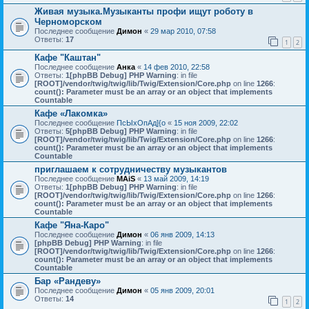
Живая музыка.Музыканты профи ищут роботу в
Черноморском
Последнее сообщение
Димон
«
29 мар 2010, 07:58
Ответы:
17
1
2
Кафе "Каштан"
Последнее сообщение
Анка
«
14 фев 2010, 22:58
Ответы:
1
[phpBB Debug] PHP Warning
: in file
[ROOT]/vendor/twig/twig/lib/Twig/Extension/Core.php
on line
1266
:
count(): Parameter must be an array or an object that implements
Countable
Кафе «Лакомка»
Последнее сообщение
ПсЫхОпАд]{о
«
15 ноя 2009, 22:02
Ответы:
5
[phpBB Debug] PHP Warning
: in file
[ROOT]/vendor/twig/twig/lib/Twig/Extension/Core.php
on line
1266
:
count(): Parameter must be an array or an object that implements
Countable
приглашаем к сотрудничеству музыкантов
Последнее сообщение
MAiS
«
13 май 2009, 14:19
Ответы:
1
[phpBB Debug] PHP Warning
: in file
[ROOT]/vendor/twig/twig/lib/Twig/Extension/Core.php
on line
1266
:
count(): Parameter must be an array or an object that implements
Countable
Кафе "Яна-Каро"
Последнее сообщение
Димон
«
06 янв 2009, 14:13
[phpBB Debug] PHP Warning
: in file
[ROOT]/vendor/twig/twig/lib/Twig/Extension/Core.php
on line
1266
:
count(): Parameter must be an array or an object that implements
Countable
Бар «Рандеву»
Последнее сообщение
Димон
«
05 янв 2009, 20:01
Ответы:
14
1
2