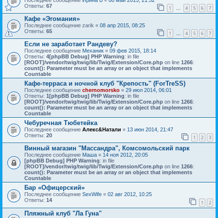
Последнее сообщение
Ирина Б
«
08 май 2015, 21:52
Ответы:
67
1
4
5
6
7
…
Кафе «Эгомания»
Последнее сообщение
zarik
«
08 апр 2015, 08:25
Ответы:
65
1
4
5
6
7
…
Если не заработает Рандеву?
Последнее сообщение
Механик
«
09 фев 2015, 18:14
Ответы:
4
[phpBB Debug] PHP Warning
: in file
[ROOT]/vendor/twig/twig/lib/Twig/Extension/Core.php
on line
1266
:
count(): Parameter must be an array or an object that implements
Countable
Кафе-терраса и ночной клуб "Крепость" (ForTreSS)
Последнее сообщение
chernomorsko
«
29 июл 2014, 06:01
Ответы:
1
[phpBB Debug] PHP Warning
: in file
[ROOT]/vendor/twig/twig/lib/Twig/Extension/Core.php
on line
1266
:
count(): Parameter must be an array or an object that implements
Countable
Чебуречная Тюбетейка
Последнее сообщение
Алекс&Натали
«
13 июн 2014, 21:47
Ответы:
20
1
2
3
Винный магазин "Массандра", Комсомольский парк
Последнее сообщение
Маша
«
14 ноя 2012, 20:05
[phpBB Debug] PHP Warning
: in file
[ROOT]/vendor/twig/twig/lib/Twig/Extension/Core.php
on line
1266
:
count(): Parameter must be an array or an object that implements
Countable
Бар «Офицерский»
Последнее сообщение
SexWife
«
02 авг 2012, 10:25
Ответы:
14
1
2
Пляжный клуб "Ла Гуна"