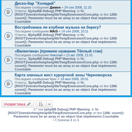
Диско-бар "Холидей"
Последнее сообщение
Димон
«
24 сен 2008, 11:15
Ответы:
5
[phpBB Debug] PHP Warning
: in file
[ROOT]/vendor/twig/twig/lib/Twig/Extension/Core.php
on line
1266
:
count(): Parameter must be an array or an object that implements
Countable
Востребована ли клубная музыка на берегу?
Последнее сообщение
MAiS
«
14 сен 2008, 10:11
Ответы:
8
[phpBB Debug] PHP Warning
: in file
[ROOT]/vendor/twig/twig/lib/Twig/Extension/Core.php
on line
1266
:
count(): Parameter must be an array or an object that implements
Countable
«Валентина» (прежнее название Тёплый стан)
Последнее сообщение
Николай
«
13 авг 2008, 21:01
Ответы:
3
[phpBB Debug] PHP Warning
: in file
[ROOT]/vendor/twig/twig/lib/Twig/Extension/Core.php
on line
1266
:
count(): Parameter must be an array or an object that implements
Countable
Карта злачных мест курортной зоны Черноморска
Последнее сообщение
Крис
«
18 июл 2008, 20:01
Ответы:
3
[phpBB Debug] PHP Warning
: in file
[ROOT]/vendor/twig/twig/lib/Twig/Extension/Core.php
on line
1266
:
count(): Parameter must be an array or an object that implements
Countable
Новая тема
27 тем
[phpBB Debug] PHP Warning
: in file
[ROOT]/vendor/twig/twig/lib/Twig/Extension/Core.php
on line
1266
:
count():
Parameter must be an array or an object that implements Countable
• Страница
1
из
1