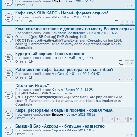
Последнее сообщение
LNick
«
30 июл 2012, 21:17
Ответы:
10
1
2
Кафе клуб ЯНА КАРО - Новый формат отдыха!
Последнее сообщение
Vikki
«
28 июл 2012, 11:12
Ответы:
21
1
2
3
Комплексное питание с доставкой по месту Вашего отдыха
Последнее сообщение
Комплексное питание
«
02 июн 2012, 16:22
Ответы:
1
[phpBB Debug] PHP Warning
: in file
[ROOT]/vendor/twig/twig/lib/Twig/Extension/Core.php
on line
1266
:
count(): Parameter must be an array or an object that implements
Countable
Курортный сервис Черноморского
Последнее сообщение
sultan
«
27 май 2012, 14:51
Ответы:
19
1
2
Работают ли кафе, бары, рестораны в сентябре?
Последнее сообщение
АняСергей
«
01 авг 2011, 09:47
Ответы:
11
1
2
"Золотой Якорь"
Последнее сообщение
Kotov
«
16 июл 2011, 13:28
[phpBB Debug] PHP Warning
: in file
[ROOT]/vendor/twig/twig/lib/Twig/Extension/Core.php
on line
1266
:
count(): Parameter must be an array or an object that implements
Countable
Кафе, рестораны и бары в поселке - общая тема
Последнее сообщение
Димон
«
05 июн 2011, 08:12
Ответы:
125
1
10
11
12
13
…
Бывший Бар «Аккорд» - будущее неизвестно
Последнее сообщение
Сирожа
«
04 янв 2011, 10:53
Ответы:
10
1
2