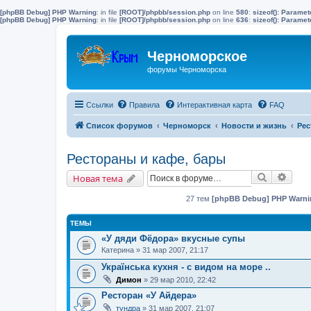
[phpBB Debug] PHP Warning
: in file
[ROOT]/phpbb/session.php
on line
580
:
sizeof(): Parame
[phpBB Debug] PHP Warning
: in file
[ROOT]/phpbb/session.php
on line
636
:
sizeof(): Parame
Черноморское
форумы Черноморска
Ссылки
Правила
Интерактивная карта
FAQ
Список форумов
Черноморск
Новости и жизнь
Рес
Рестораны и кафе, бары
Поиск
Расш
Новая тема
27 тем
[phpBB Debug] PHP Warni
ТЕМЫ
«У дяди Фёдора» вкусные супы
Катерина
» 31 мар 2007, 21:17
Українська кухня - с видом на море ..
Димон
» 29 мар 2010, 22:42
Ресторан «У Айдера»
тундра
» 31 мар 2007, 21:07