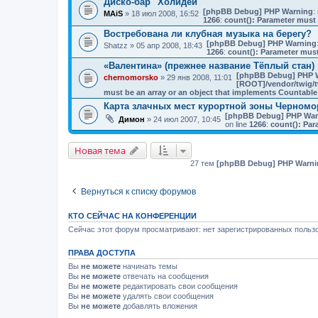
Диско-бар "Холидей"
[phpBB Debug] PHP Warning
: 
MAiS
» 18 июл 2008, 16:52
1266
:
count(): Parameter must 
Востребована ли клубная музыка на берегу?
[phpBB Debug] PHP Warning
Shatzz
» 05 апр 2008, 18:43
1266
:
count(): Parameter must
«Валентина» (прежнее название Тёплый стан)
[phpBB Debug] PHP 
chernomorsko
» 29 янв 2008, 11:01
[ROOT]/vendor/twig/t
must be an array or an object that implements Countable
Карта злачных мест курортной зоны Черномо
[phpBB Debug] PHP War
Димон
» 24 июл 2007, 10:45
on line
1266
:
count(): Par
Новая тема
27 тем
[phpBB Debug] PHP Warni
Вернуться к списку форумов
КТО СЕЙЧАС НА КОНФЕРЕНЦИИ
Сейчас этот форум просматривают: нет зарегистрированных пользо
ПРАВА ДОСТУПА
Вы
не можете
начинать темы
Вы
не можете
отвечать на сообщения
Вы
не можете
редактировать свои сообщения
Вы
не можете
удалять свои сообщения
Вы
не можете
добавлять вложения