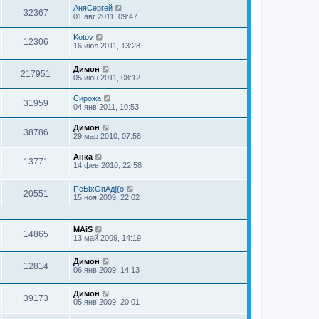
АняСергей
32367
01 авг 2011, 09:47
Kotov
12306
16 июл 2011, 13:28
Димон
217951
05 июн 2011, 08:12
Сирожа
31959
04 янв 2011, 10:53
Димон
38786
29 мар 2010, 07:58
Анка
13771
14 фев 2010, 22:58
ПсЫхОпАд]{о
20551
15 ноя 2009, 22:02
MAiS
14865
13 май 2009, 14:19
Димон
12814
06 янв 2009, 14:13
Димон
39173
05 янв 2009, 20:01