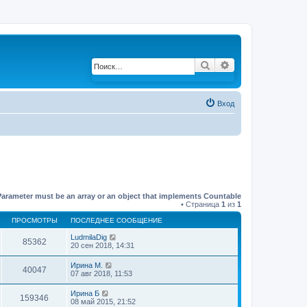
Поиск
Расширенный по
Вход
Parameter must be an array or an object that implements Countable
• Страница
1
из
1
ПРОСМОТРЫ
ПОСЛЕДНЕЕ СООБЩЕНИЕ
LudmilaDig
85362
20 сен 2018, 14:31
Ирина М.
40047
07 авг 2018, 11:53
Ирина Б
159346
08 май 2015, 21:52