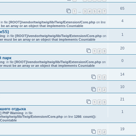
65
1
3
4
5
6
7
…
4
 in file
[ROOT]/vendor/twig/twig/lib/Twig/Extension/Core.php
on line
 be an array or an object that implements Countable
reSS)
1
ing
: in file
[ROOT]/vendor/twig/twig/lib/Twig/Extension/Core.php
on
er must be an array or an object that implements Countable
20
1
2
3
й парк
0
ing
: in file
[ROOT]/vendor/twig/twig/lib/Twig/Extension/Core.php
on
er must be an array or an object that implements Countable
14
1
2
10
1
2
!
21
1
2
3
ашего отдыха
1
] PHP Warning
: in file
twig/twig/lib/Twig/Extension/Core.php
on line
1266
:
count():
s Countable
19
1
2