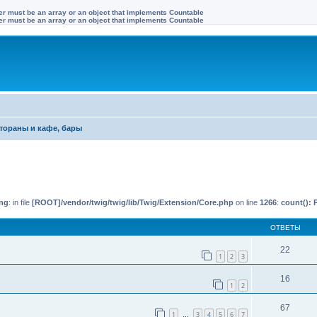
ter must be an array or an object that implements Countable
ter must be an array or an object that implements Countable
тораны и кафе, бары
иренный поиск
ng
: in file
[ROOT]/vendor/twig/twig/lib/Twig/Extension/Core.php
on line
1266
:
count(): 
ОТВЕТЫ
22
1
2
3
16
1
2
67
1
3
4
5
6
7
…