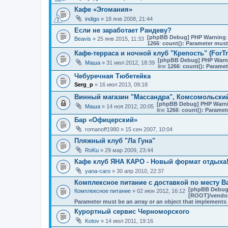
Кафе «Эгомания»
indigo
» 18 янв 2008, 21:44
Если не заработает Рандеву?
[phpBB Debug] PHP Warning
:
Beavis
» 25 янв 2015, 11:33
1266
:
count(): Parameter must
Кафе-терраса и ночной клуб "Крепость" (ForT
[phpBB Debug] PHP Warn
Маша
» 31 июл 2012, 18:39
line
1266
:
count(): Paramet
Чебуречная Тюбетейка
Serg_p
» 16 июл 2013, 09:18
Винный магазин "Массандра", Комсомольски
[phpBB Debug] PHP Warn
Маша
» 14 ноя 2012, 20:05
line
1266
:
count(): Paramet
Бар «Офицерский»
romanoff1980
» 15 сен 2007, 10:04
Пляжный клуб "Ла Гуна"
RoKu
» 29 мар 2009, 23:44
Кафе клуб ЯНА КАРО - Новый формат отдыха
yana-caro
» 30 апр 2010, 22:37
Комплексное питание с доставкой по месту В
[phpBB Debug
Комплексное питание
» 02 июн 2012, 16:12
[ROOT]/vendor/
Parameter must be an array or an object that implement
Курортный сервис Черноморского
Kotov
» 14 июл 2011, 19:16