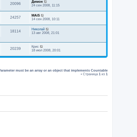
Димон
20096
24 сен 2008, 11:15
MAiS
24257
14 сен 2008, 10:11
Николай
18114
13 авг 2008, 21:01
Крис
20239
18 июл 2008, 20:01
Parameter must be an array or an object that implements Countable
• Страница
1
из
1