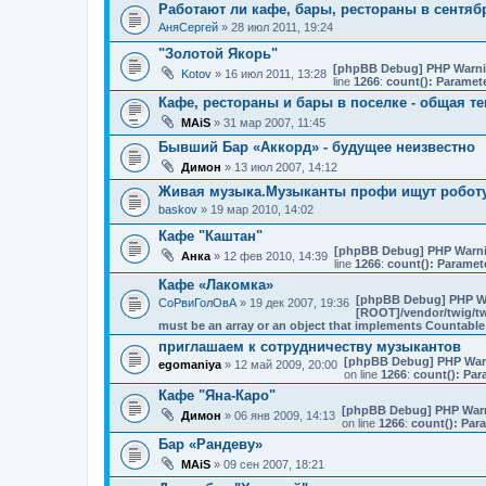
Работают ли кафе, бары, рестораны в сентяб
АняСергей
» 28 июл 2011, 19:24
"Золотой Якорь"
[phpBB Debug] PHP Warn
Kotov
» 16 июл 2011, 13:28
line
1266
:
count(): Paramet
Кафе, рестораны и бары в поселке - общая т
MAiS
» 31 мар 2007, 11:45
Бывший Бар «Аккорд» - будущее неизвестно
Димон
» 13 июл 2007, 14:12
Живая музыка.Музыканты профи ищут робот
baskov
» 19 мар 2010, 14:02
Кафе "Каштан"
[phpBB Debug] PHP Warn
Анка
» 12 фев 2010, 14:39
line
1266
:
count(): Paramet
Кафе «Лакомка»
[phpBB Debug] PHP W
СоРвиГолОвА
» 19 дек 2007, 19:36
[ROOT]/vendor/twig/tw
must be an array or an object that implements Countable
приглашаем к сотрудничеству музыкантов
[phpBB Debug] PHP War
egomaniya
» 12 май 2009, 20:00
on line
1266
:
count(): Par
Кафе "Яна-Каро"
[phpBB Debug] PHP War
Димон
» 06 янв 2009, 14:13
on line
1266
:
count(): Par
Бар «Рандеву»
MAiS
» 09 сен 2007, 18:21