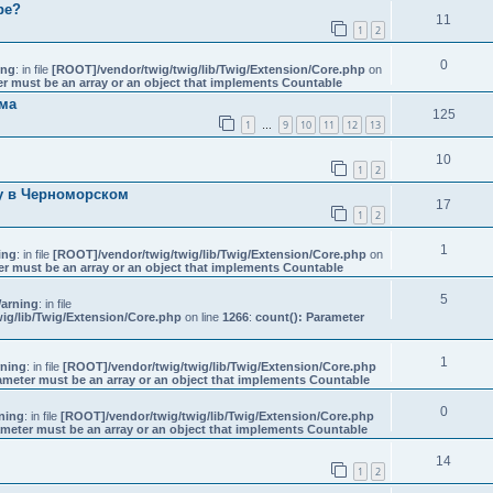
ре?
11
1
2
0
ing
: in file
[ROOT]/vendor/twig/twig/lib/Twig/Extension/Core.php
on
er must be an array or an object that implements Countable
ема
125
1
9
10
11
12
13
…
10
1
2
у в Черноморском
17
1
2
1
ing
: in file
[ROOT]/vendor/twig/twig/lib/Twig/Extension/Core.php
on
er must be an array or an object that implements Countable
5
arning
: in file
ig/lib/Twig/Extension/Core.php
on line
1266
:
count(): Parameter
1
ning
: in file
[ROOT]/vendor/twig/twig/lib/Twig/Extension/Core.php
ameter must be an array or an object that implements Countable
0
ning
: in file
[ROOT]/vendor/twig/twig/lib/Twig/Extension/Core.php
ameter must be an array or an object that implements Countable
14
1
2