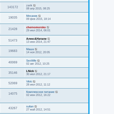
zarik
143172
08 апр 2015, 08:25
Механик
19035
09 фев 2015, 18:14
chernomorsko
21428
29 июл 2014, 06:01
Алекс&Натали
51473
13 июн 2014, 21:47
Маша
19683
14 ноя 2012, 20:05
SexWife
40069
02 авг 2012, 10:25
LNick
35146
30 июл 2012, 21:17
Vikki
52069
28 июл 2012, 11:12
Комплексное питание
14075
02 июн 2012, 16:22
sultan
43267
27 май 2012, 14:51