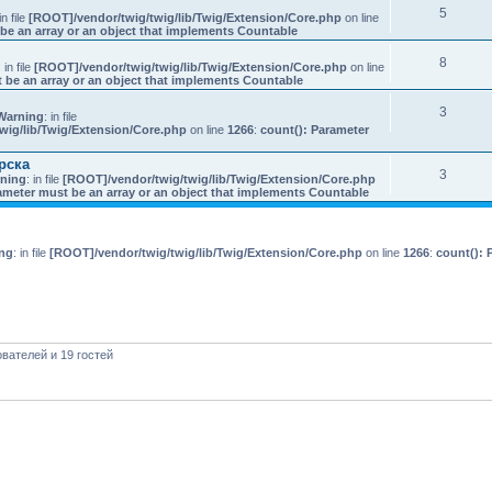
5
in file
[ROOT]/vendor/twig/twig/lib/Twig/Extension/Core.php
on line
be an array or an object that implements Countable
8
: in file
[ROOT]/vendor/twig/twig/lib/Twig/Extension/Core.php
on line
 be an array or an object that implements Countable
3
Warning
: in file
wig/lib/Twig/Extension/Core.php
on line
1266
:
count(): Parameter
рска
3
ning
: in file
[ROOT]/vendor/twig/twig/lib/Twig/Extension/Core.php
ameter must be an array or an object that implements Countable
ng
: in file
[ROOT]/vendor/twig/twig/lib/Twig/Extension/Core.php
on line
1266
:
count(): 
вателей и 19 гостей