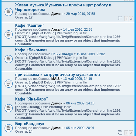
Живая музыка.Музыканты профи ищут роботу в
Черноморском
Последнее сообщение
Димон
«
29 мар 2010, 07:58
Ответы:
17
1
2
Кафе "Каштан"
Последнее сообщение
Анка
«
14 фев 2010, 22:58
Ответы:
1
[phpBB Debug] PHP Warning
: in file
[ROOT]/vendor/twig/twig/lib/Twig/Extension/Core.php
on line
1266
:
count(): Parameter must be an array or an object that implements
Countable
Кафе «Лакомка»
Последнее сообщение
ПсЫхОпАд]{о
«
15 ноя 2009, 22:02
Ответы:
5
[phpBB Debug] PHP Warning
: in file
[ROOT]/vendor/twig/twig/lib/Twig/Extension/Core.php
on line
1266
:
count(): Parameter must be an array or an object that implements
Countable
приглашаем к сотрудничеству музыкантов
Последнее сообщение
MAiS
«
13 май 2009, 14:19
Ответы:
1
[phpBB Debug] PHP Warning
: in file
[ROOT]/vendor/twig/twig/lib/Twig/Extension/Core.php
on line
1266
:
count(): Parameter must be an array or an object that implements
Countable
Кафе "Яна-Каро"
Последнее сообщение
Димон
«
06 янв 2009, 14:13
[phpBB Debug] PHP Warning
: in file
[ROOT]/vendor/twig/twig/lib/Twig/Extension/Core.php
on line
1266
:
count(): Parameter must be an array or an object that implements
Countable
Бар «Рандеву»
Последнее сообщение
Димон
«
05 янв 2009, 20:01
Ответы:
14
1
2