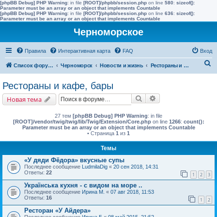
[phpBB Debug] PHP Warning
: in file
[ROOT]/phpbb/session.php
on line
580
:
sizeof():
Parameter must be an array or an object that implements Countable
[phpBB Debug] PHP Warning
: in file
[ROOT]/phpbb/session.php
on line
636
:
sizeof():
Parameter must be an array or an object that implements Countable
Черноморское
Правила
Интерактивная карта
FAQ
Вход
П
Список форумов
Черноморск
Новости и жизнь
Рестораны и кафе, бары
о
Рестораны и кафе, бары
и
Поиск
Расширенный поис
Новая тема
с
к
27 тем
[phpBB Debug] PHP Warning
: in file
[ROOT]/vendor/twig/twig/lib/Twig/Extension/Core.php
on line
1266
:
count():
Parameter must be an array or an object that implements Countable
• Страница
1
из
1
Темы
«У дяди Фёдора» вкусные супы
Последнее сообщение
LudmilaDig
«
20 сен 2018, 14:31
Ответы:
22
1
2
3
Українська кухня - с видом на море ..
Последнее сообщение
Ирина М.
«
07 авг 2018, 11:53
Ответы:
16
1
2
Ресторан «У Айдера»