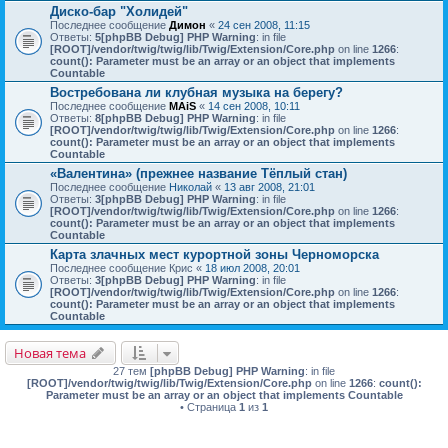
Диско-бар "Холидей"
Последнее сообщение
Димон
«
24 сен 2008, 11:15
Ответы:
5
[phpBB Debug] PHP Warning
: in file
[ROOT]/vendor/twig/twig/lib/Twig/Extension/Core.php
on line
1266
:
count(): Parameter must be an array or an object that implements
Countable
Востребована ли клубная музыка на берегу?
Последнее сообщение
MAiS
«
14 сен 2008, 10:11
Ответы:
8
[phpBB Debug] PHP Warning
: in file
[ROOT]/vendor/twig/twig/lib/Twig/Extension/Core.php
on line
1266
:
count(): Parameter must be an array or an object that implements
Countable
«Валентина» (прежнее название Тёплый стан)
Последнее сообщение
Николай
«
13 авг 2008, 21:01
Ответы:
3
[phpBB Debug] PHP Warning
: in file
[ROOT]/vendor/twig/twig/lib/Twig/Extension/Core.php
on line
1266
:
count(): Parameter must be an array or an object that implements
Countable
Карта злачных мест курортной зоны Черноморска
Последнее сообщение
Крис
«
18 июл 2008, 20:01
Ответы:
3
[phpBB Debug] PHP Warning
: in file
[ROOT]/vendor/twig/twig/lib/Twig/Extension/Core.php
on line
1266
:
count(): Parameter must be an array or an object that implements
Countable
Новая тема
27 тем
[phpBB Debug] PHP Warning
: in file
[ROOT]/vendor/twig/twig/lib/Twig/Extension/Core.php
on line
1266
:
count():
Parameter must be an array or an object that implements Countable
• Страница
1
из
1