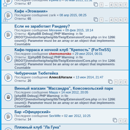
Последнее сообщение
Ирина Б
«
08 май 2015, 21:52
Ответы:
67
1
4
5
6
7
…
Кафе «Эгомания»
Последнее сообщение
zarik
«
08 апр 2015, 08:25
Ответы:
65
1
4
5
6
7
…
Если не заработает Рандеву?
Последнее сообщение
Механик
«
09 фев 2015, 18:14
Ответы:
4
[phpBB Debug] PHP Warning
: in file
[ROOT]/vendor/twig/twig/lib/Twig/Extension/Core.php
on line
1266
:
count(): Parameter must be an array or an object that implements
Countable
Кафе-терраса и ночной клуб "Крепость" (ForTreSS)
Последнее сообщение
chernomorsko
«
29 июл 2014, 06:01
Ответы:
1
[phpBB Debug] PHP Warning
: in file
[ROOT]/vendor/twig/twig/lib/Twig/Extension/Core.php
on line
1266
:
count(): Parameter must be an array or an object that implements
Countable
Чебуречная Тюбетейка
Последнее сообщение
Алекс&Натали
«
13 июн 2014, 21:47
Ответы:
20
1
2
3
Винный магазин "Массандра", Комсомольский парк
Последнее сообщение
Маша
«
14 ноя 2012, 20:05
[phpBB Debug] PHP Warning
: in file
[ROOT]/vendor/twig/twig/lib/Twig/Extension/Core.php
on line
1266
:
count(): Parameter must be an array or an object that implements
Countable
Бар «Офицерский»
Последнее сообщение
SexWife
«
02 авг 2012, 10:25
Ответы:
14
1
2
Пляжный клуб "Ла Гуна"