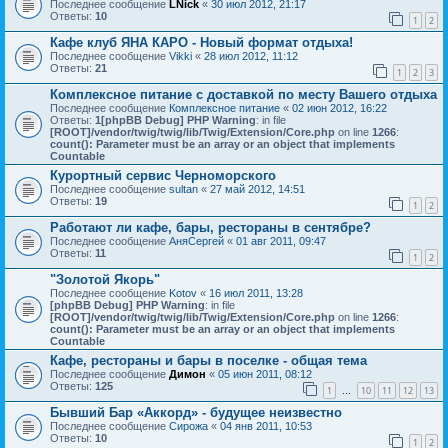
Последнее сообщение
LNick
«
30 июл 2012, 21:17
Ответы:
10
1
2
Кафе клуб ЯНА КАРО - Новый формат отдыха!
Последнее сообщение
Vikki
«
28 июл 2012, 11:12
Ответы:
21
1
2
3
Комплексное питание с доставкой по месту Вашего отдыха
Последнее сообщение
Комплексное питание
«
02 июн 2012, 16:22
Ответы:
1
[phpBB Debug] PHP Warning
: in file
[ROOT]/vendor/twig/twig/lib/Twig/Extension/Core.php
on line
1266
:
count(): Parameter must be an array or an object that implements
Countable
Курортный сервис Черноморского
Последнее сообщение
sultan
«
27 май 2012, 14:51
Ответы:
19
1
2
Работают ли кафе, бары, рестораны в сентябре?
Последнее сообщение
АняСергей
«
01 авг 2011, 09:47
Ответы:
11
1
2
"Золотой Якорь"
Последнее сообщение
Kotov
«
16 июл 2011, 13:28
[phpBB Debug] PHP Warning
: in file
[ROOT]/vendor/twig/twig/lib/Twig/Extension/Core.php
on line
1266
:
count(): Parameter must be an array or an object that implements
Countable
Кафе, рестораны и бары в поселке - общая тема
Последнее сообщение
Димон
«
05 июн 2011, 08:12
Ответы:
125
1
10
11
12
13
…
Бывший Бар «Аккорд» - будущее неизвестно
Последнее сообщение
Сирожа
«
04 янв 2011, 10:53
Ответы:
10
1
2