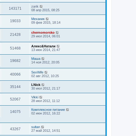
zarik
143171
08 апр 2015, 08:25
Механик
19033
09 фев 2015, 18:14
chernomorsko
21428
29 июл 2014, 06:01
Алекс&Натали
51468
13 июн 2014, 21:47
Маша
19682
14 ноя 2012, 20:05
SexWife
40066
02 авг 2012, 10:25
LNick
35144
30 июл 2012, 21:17
Vikki
52067
28 июл 2012, 11:12
Комплексное питание
14075
02 июн 2012, 16:22
sultan
43267
27 май 2012, 14:51