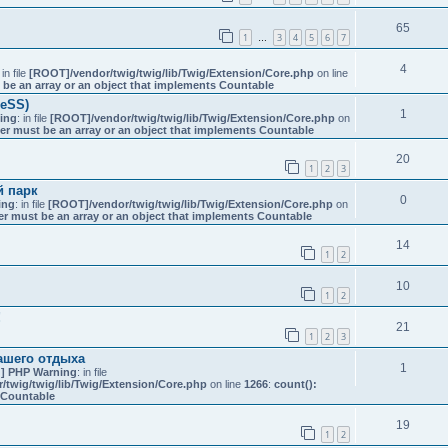
65
1
3
4
5
6
7
…
4
 in file
[ROOT]/vendor/twig/twig/lib/Twig/Extension/Core.php
on line
 be an array or an object that implements Countable
reSS)
1
ing
: in file
[ROOT]/vendor/twig/twig/lib/Twig/Extension/Core.php
on
er must be an array or an object that implements Countable
20
1
2
3
й парк
0
ing
: in file
[ROOT]/vendor/twig/twig/lib/Twig/Extension/Core.php
on
er must be an array or an object that implements Countable
14
1
2
10
1
2
!
21
1
2
3
ашего отдыха
1
] PHP Warning
: in file
twig/twig/lib/Twig/Extension/Core.php
on line
1266
:
count():
s Countable
19
1
2