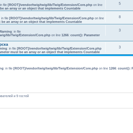
5
in file
[ROOT]/vendor/twig/twig/lib/Twig/Extension/Core.php
on line
be an array or an object that implements Countable
8
: in file
[ROOT]/vendor/twig/twig/lib/Twig/Extension/Core.php
on line
 be an array or an object that implements Countable
3
Warning
: in file
wig/lib/Twig/Extension/Core.php
on line
1266
:
count(): Parameter
рска
3
ning
: in file
[ROOT]/vendor/twig/twig/lib/Twig/Extension/Core.php
ameter must be an array or an object that implements Countable
ng
: in file
[ROOT]/vendor/twig/twig/lib/Twig/Extension/Core.php
on line
1266
:
count(): 
вателей и 9 гостей