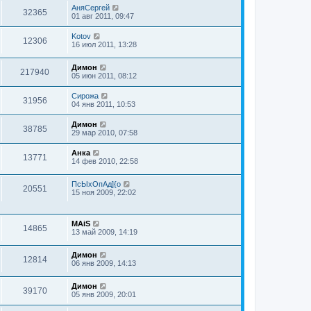
АняСергей
32365
01 авг 2011, 09:47
Kotov
12306
16 июл 2011, 13:28
Димон
217940
05 июн 2011, 08:12
Сирожа
31956
04 янв 2011, 10:53
Димон
38785
29 мар 2010, 07:58
Анка
13771
14 фев 2010, 22:58
ПсЫхОпАд]{о
20551
15 ноя 2009, 22:02
MAiS
14865
13 май 2009, 14:19
Димон
12814
06 янв 2009, 14:13
Димон
39170
05 янв 2009, 20:01