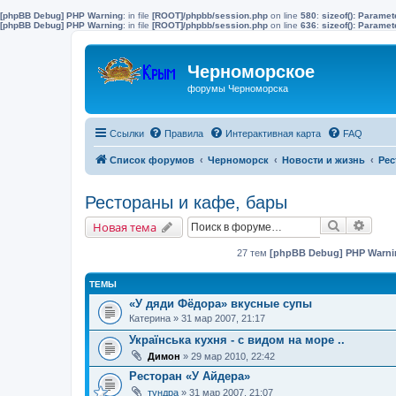
[phpBB Debug] PHP Warning
: in file
[ROOT]/phpbb/session.php
on line
580
:
sizeof(): Parame
[phpBB Debug] PHP Warning
: in file
[ROOT]/phpbb/session.php
on line
636
:
sizeof(): Parame
Черноморское
форумы Черноморска
Ссылки
Правила
Интерактивная карта
FAQ
Список форумов
Черноморск
Новости и жизнь
Рес
Рестораны и кафе, бары
Поиск
Расш
Новая тема
27 тем
[phpBB Debug] PHP Warni
ТЕМЫ
«У дяди Фёдора» вкусные супы
Катерина
» 31 мар 2007, 21:17
Українська кухня - с видом на море ..
Димон
» 29 мар 2010, 22:42
Ресторан «У Айдера»
тундра
» 31 мар 2007, 21:07