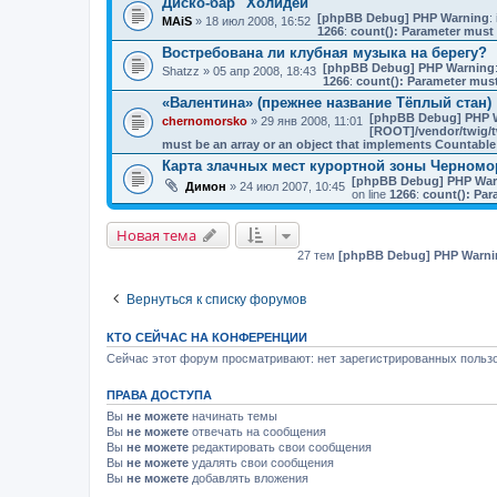
Диско-бар "Холидей"
[phpBB Debug] PHP Warning
: 
MAiS
» 18 июл 2008, 16:52
1266
:
count(): Parameter must 
Востребована ли клубная музыка на берегу?
[phpBB Debug] PHP Warning
Shatzz
» 05 апр 2008, 18:43
1266
:
count(): Parameter must
«Валентина» (прежнее название Тёплый стан)
[phpBB Debug] PHP 
chernomorsko
» 29 янв 2008, 11:01
[ROOT]/vendor/twig/t
must be an array or an object that implements Countable
Карта злачных мест курортной зоны Черномо
[phpBB Debug] PHP War
Димон
» 24 июл 2007, 10:45
on line
1266
:
count(): Par
Новая тема
27 тем
[phpBB Debug] PHP Warni
Вернуться к списку форумов
КТО СЕЙЧАС НА КОНФЕРЕНЦИИ
Сейчас этот форум просматривают: нет зарегистрированных пользо
ПРАВА ДОСТУПА
Вы
не можете
начинать темы
Вы
не можете
отвечать на сообщения
Вы
не можете
редактировать свои сообщения
Вы
не можете
удалять свои сообщения
Вы
не можете
добавлять вложения