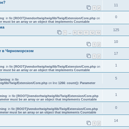
ре?
11
1
2
0
ing
: in file
[ROOT]/vendor/twig/twig/lib/Twig/Extension/Core.php
on
er must be an array or an object that implements Countable
ема
125
1
9
10
11
12
13
…
10
1
2
у в Черноморском
17
1
2
1
ing
: in file
[ROOT]/vendor/twig/twig/lib/Twig/Extension/Core.php
on
er must be an array or an object that implements Countable
5
arning
: in file
ig/lib/Twig/Extension/Core.php
on line
1266
:
count(): Parameter
1
ning
: in file
[ROOT]/vendor/twig/twig/lib/Twig/Extension/Core.php
ameter must be an array or an object that implements Countable
0
ning
: in file
[ROOT]/vendor/twig/twig/lib/Twig/Extension/Core.php
ameter must be an array or an object that implements Countable
14
1
2