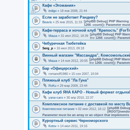
Кафе «Эгомания»
indigo
» 18 янв 2008, 21:44
Если не заработает Рандеву?
[phpBB Debug] PHP Warning
:
Beavis
» 25 янв 2015, 11:33
1266
:
count(): Parameter must
Кафе-терраса и ночной клуб "Крепость" (ForT
[phpBB Debug] PHP Warn
Маша
» 31 июл 2012, 18:39
line
1266
:
count(): Paramet
Чебуречная Тюбетейка
Serg_p
» 16 июл 2013, 09:18
Винный магазин "Массандра", Комсомольски
[phpBB Debug] PHP Warn
Маша
» 14 ноя 2012, 20:05
line
1266
:
count(): Paramet
Бар «Офицерский»
romanoff1980
» 15 сен 2007, 10:04
Пляжный клуб "Ла Гуна"
RoKu
» 29 мар 2009, 23:44
Кафе клуб ЯНА КАРО - Новый формат отдыха
yana-caro
» 30 апр 2010, 22:37
Комплексное питание с доставкой по месту В
[phpBB Debug
Комплексное питание
» 02 июн 2012, 16:12
[ROOT]/vendor/
Parameter must be an array or an object that implement
Курортный сервис Черноморского
Kotov
» 14 июл 2011, 19:16