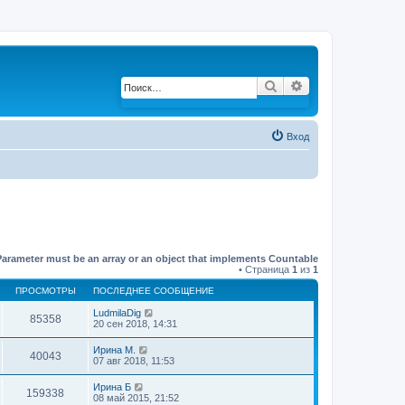
Поиск
Расширенный по
Вход
Parameter must be an array or an object that implements Countable
• Страница
1
из
1
ПРОСМОТРЫ
ПОСЛЕДНЕЕ СООБЩЕНИЕ
LudmilaDig
85358
20 сен 2018, 14:31
Ирина М.
40043
07 авг 2018, 11:53
Ирина Б
159338
08 май 2015, 21:52