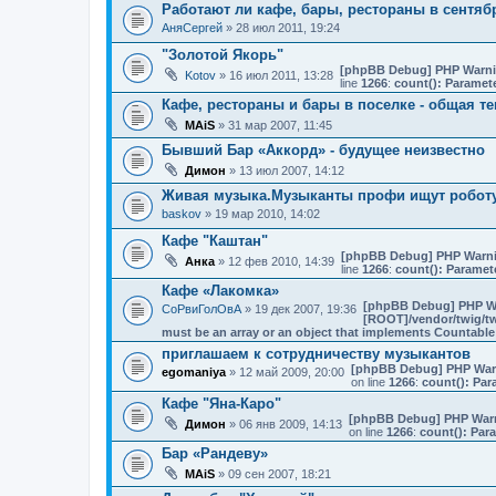
Работают ли кафе, бары, рестораны в сентяб
АняСергей
» 28 июл 2011, 19:24
"Золотой Якорь"
[phpBB Debug] PHP Warn
Kotov
» 16 июл 2011, 13:28
line
1266
:
count(): Paramet
Кафе, рестораны и бары в поселке - общая т
MAiS
» 31 мар 2007, 11:45
Бывший Бар «Аккорд» - будущее неизвестно
Димон
» 13 июл 2007, 14:12
Живая музыка.Музыканты профи ищут робот
baskov
» 19 мар 2010, 14:02
Кафе "Каштан"
[phpBB Debug] PHP Warn
Анка
» 12 фев 2010, 14:39
line
1266
:
count(): Paramet
Кафе «Лакомка»
[phpBB Debug] PHP W
СоРвиГолОвА
» 19 дек 2007, 19:36
[ROOT]/vendor/twig/tw
must be an array or an object that implements Countable
приглашаем к сотрудничеству музыкантов
[phpBB Debug] PHP War
egomaniya
» 12 май 2009, 20:00
on line
1266
:
count(): Par
Кафе "Яна-Каро"
[phpBB Debug] PHP War
Димон
» 06 янв 2009, 14:13
on line
1266
:
count(): Par
Бар «Рандеву»
MAiS
» 09 сен 2007, 18:21