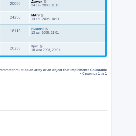
Димон
20096
24 сен 2008, 11:15
MAiS
24256
14 сен 2008, 10:11
Николай
18113
13 авг 2008, 21:01
Крис
20238
18 июл 2008, 20:01
Parameter must be an array or an object that implements Countable
• Страница
1
из
1