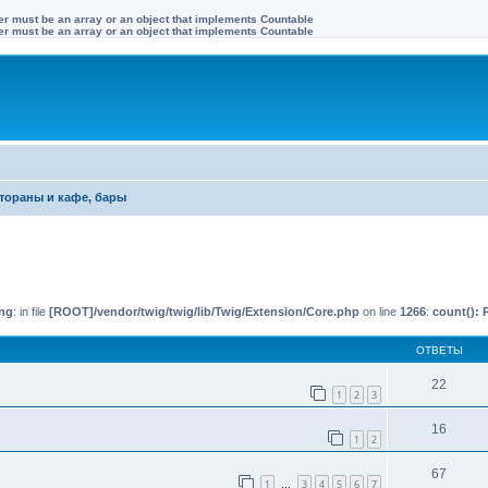
ter must be an array or an object that implements Countable
ter must be an array or an object that implements Countable
тораны и кафе, бары
иренный поиск
ng
: in file
[ROOT]/vendor/twig/twig/lib/Twig/Extension/Core.php
on line
1266
:
count(): 
ОТВЕТЫ
22
1
2
3
16
1
2
67
1
3
4
5
6
7
…