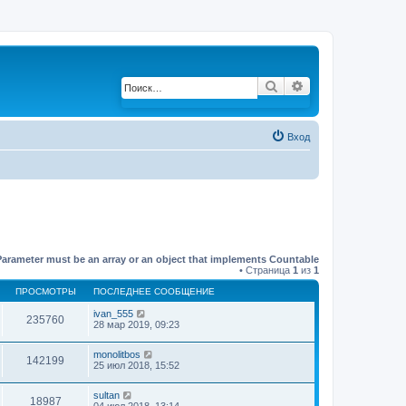
Поиск
Расширенный по
Вход
Parameter must be an array or an object that implements Countable
• Страница
1
из
1
ПРОСМОТРЫ
ПОСЛЕДНЕЕ СООБЩЕНИЕ
ivan_555
235760
28 мар 2019, 09:23
monolitbos
142199
25 июл 2018, 15:52
sultan
18987
04 июл 2018, 13:14