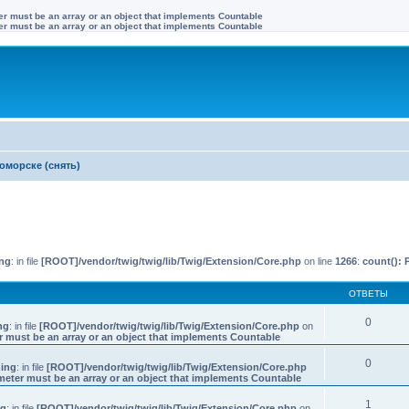
ter must be an array or an object that implements Countable
ter must be an array or an object that implements Countable
оморске (снять)
иренный поиск
ng
: in file
[ROOT]/vendor/twig/twig/lib/Twig/Extension/Core.php
on line
1266
:
count(): 
ОТВЕТЫ
0
ng
: in file
[ROOT]/vendor/twig/twig/lib/Twig/Extension/Core.php
on
r must be an array or an object that implements Countable
0
ing
: in file
[ROOT]/vendor/twig/twig/lib/Twig/Extension/Core.php
meter must be an array or an object that implements Countable
1
ng
: in file
[ROOT]/vendor/twig/twig/lib/Twig/Extension/Core.php
on