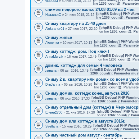
videosta
» 30 июн 2018, 21:22
line
1266
:
count(): Parameter
снимем недорого жилье 24.08-01.09 на 2 чел.
[phpBB Debug] PHP Warn
НатальяС
» 24 июн 2018, 21:12
line
1266
:
count(): Paramet
Сниму квартиру на 35-40 дней
[phpBB Debug] PHP Wa
Aleksandr01
» 27 июн 2017, 22:10
on line
1266
:
count(): Pa
Сниму жилье
[phpBB Debug] PHP Warni
Люлечка
» 10 июн 2017, 10:13
line
1266
:
count(): Paramete
Сниму коттедж, дом. Под ключ!
[phpBB Debug] PHP War
AnnaMurzik
» 16 мар 2017, 12:49
on line
1266
:
count(): Par
домик, коттедж для семьи 4 человека
[phpBB Debug] PHP Warning
линапа
» 06 авг 2016, 13:49
1266
:
count(): Parameter must
Сниму 2 к. квартиру или домик со всеми удо
[phpBB Debug] PHP Warni
DrnJanna
» 05 авг 2016, 10:28
line
1266
:
count(): Paramete
Сниму домик, коттедж конец августа 2016
[phpBB Debug] PHP Warnin
линапа
» 06 июл 2016, 17:33
line
1266
:
count(): Parameter 
Сниму отдельный дом (коттедж) в Черномос
[phpBB Debug] PHP Warn
Елена2708
» 21 янв 2016, 17:29
on line
1266
:
count(): Para
Сниму дом или коттедж в августе 2016г.
[phpBB Debug] PHP Warni
Svetlana
» 15 май 2016, 19:29
line
1266
:
count(): Parameter
Сниму частный дом август - сентябрь