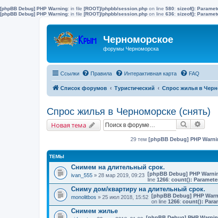
[phpBB Debug] PHP Warning
: in file
[ROOT]/phpbb/session.php
on line
580
:
sizeof(): Parame
[phpBB Debug] PHP Warning
: in file
[ROOT]/phpbb/session.php
on line
636
:
sizeof(): Parame
Черноморское
форумы Черноморска
Ссылки
Правила
Интерактивная карта
FAQ
Список форумов
Туристический
Спрос жилья в Черн
Спрос жилья в Черноморске (снять)
Поиск
Расш
Новая тема
29 тем
[phpBB Debug] PHP Warni
ТЕМЫ
Снимем на длительный срок.
[phpBB Debug] PHP Warni
ivan_555
» 28 мар 2019, 09:23
line
1266
:
count(): Paramete
Сниму дом/квартиру на длительный срок.
[phpBB Debug] PHP Warn
monolitbos
» 25 июл 2018, 15:52
on line
1266
:
count(): Para
Снимем жилье
[phpBB Debug] PHP Warni