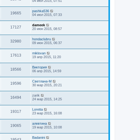
04 июл 2015, 07:51
pashka536
19665
04 июл 2015, 07:33
dameek
17127
20 июн 2015, 08:57
hondaclubru
32980
09 июн 2015, 06:37
miklovan
17613
19 апр 2015, 11:20
Виктория
18566
06 апр 2015, 14:59
Светлана-М
19596
30 мар 2015, 20:21
zarik
16494
24 мар 2015, 14:25
Loretta
19317
23 мар 2015, 16:08
алевтина
19065
19 мар 2015, 10:08
Badanini
19543