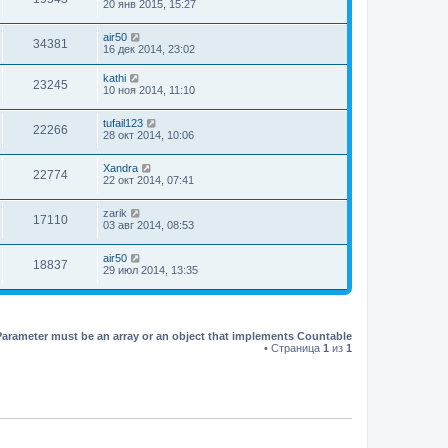
20 янв 2015, 15:27
air50
34381
16 дек 2014, 23:02
kathi
23245
10 ноя 2014, 11:10
tufail123
22266
28 окт 2014, 10:06
Xandra
22774
22 окт 2014, 07:41
zarik
17110
03 авг 2014, 08:53
air50
18837
29 июл 2014, 13:35
Parameter must be an array or an object that implements Countable
• Страница
1
из
1