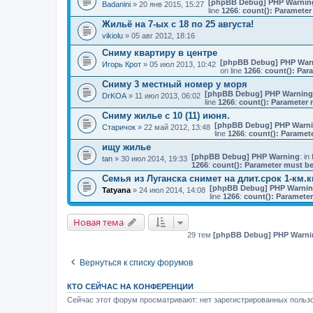
[phpBB Debug] PHP Warnin
Badanini
» 20 янв 2015, 15:27
line
1266
:
count(): Parameter
Жильё на 7-ых с 18 по 25 августа!
vikiolu
» 05 авг 2012, 18:16
Сниму квартиру в центре
[phpBB Debug] PHP War
Игорь Крот
» 05 июл 2013, 10:42
on line
1266
:
count(): Par
Сниму 3 местный номер у моря
[phpBB Debug] PHP Warning
DrKOA
» 11 июл 2013, 06:02
line
1266
:
count(): Parameter 
Сниму жилье с 10 (11) июня.
[phpBB Debug] PHP Warn
Старичок
» 22 май 2012, 13:48
line
1266
:
count(): Paramet
ищу жилье
[phpBB Debug] PHP Warning
: in 
tan
» 30 июл 2014, 19:33
1266
:
count(): Parameter must be
Семья из Луганска снимет на длит.срок 1-км.
[phpBB Debug] PHP Warni
Tatyana
» 24 июл 2014, 14:08
line
1266
:
count(): Parameter
Новая тема
29 тем
[phpBB Debug] PHP Warni
Вернуться к списку форумов
КТО СЕЙЧАС НА КОНФЕРЕНЦИИ
Сейчас этот форум просматривают: нет зарегистрированных пользо