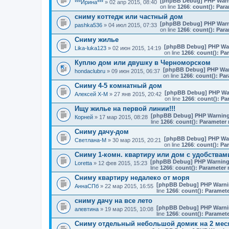
[phpBB Debug] PHP War
***Ирина***
» 02 апр 2015, 08:40
on line
1266
:
count(): Para
сниму коттедж или частный дом
[phpBB Debug] PHP War
pashka536
» 04 июл 2015, 07:33
on line
1266
:
count(): Para
Сниму жилье
[phpBB Debug] PHP Wa
Lika-luka123
» 02 июн 2015, 14:19
on line
1266
:
count(): Pa
Куплю дом или двушку в Черноморском
[phpBB Debug] PHP Wa
hondaclubru
» 09 июн 2015, 06:37
on line
1266
:
count(): Par
Сниму 4-5 комнатный дом
[phpBB Debug] PHP Wa
Алексей Х-М
» 27 янв 2015, 20:42
on line
1266
:
count(): Pa
Ищу жилье на первой линии!!!
[phpBB Debug] PHP Warnin
Корней
» 17 мар 2015, 08:28
line
1266
:
count(): Parameter 
Сниму дачу-дом
[phpBB Debug] PHP Wa
Светлана-М
» 30 мар 2015, 20:21
on line
1266
:
count(): Pa
Сниму 1-комн. квартиру или дом с удобствами
[phpBB Debug] PHP Warnin
Loretta
» 12 фев 2015, 15:23
line
1266
:
count(): Parameter 
Сниму квартиру недалеко от моря
[phpBB Debug] PHP Warn
АннаСПб
» 22 мар 2015, 16:55
line
1266
:
count(): Paramete
сниму дачу на все лето
[phpBB Debug] PHP Warn
алевтина
» 19 мар 2015, 10:08
line
1266
:
count(): Paramete
Сниму отдельный небольшой домик на 2 месяц