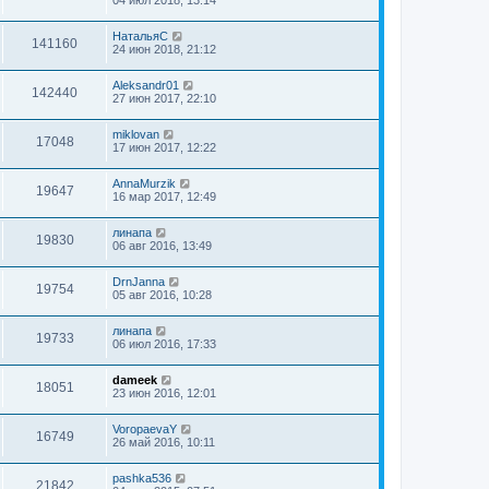
НатальяС
141160
24 июн 2018, 21:12
Aleksandr01
142440
27 июн 2017, 22:10
miklovan
17048
17 июн 2017, 12:22
AnnaMurzik
19647
16 мар 2017, 12:49
линапа
19830
06 авг 2016, 13:49
DrnJanna
19754
05 авг 2016, 10:28
линапа
19733
06 июл 2016, 17:33
dameek
18051
23 июн 2016, 12:01
VoropaevaY
16749
26 май 2016, 10:11
pashka536
21842