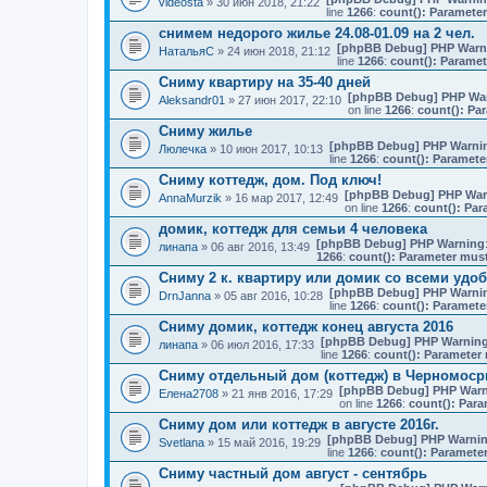
videosta
» 30 июн 2018, 21:22
line
1266
:
count(): Parameter
снимем недорого жилье 24.08-01.09 на 2 чел.
[phpBB Debug] PHP Warn
НатальяС
» 24 июн 2018, 21:12
line
1266
:
count(): Paramet
Сниму квартиру на 35-40 дней
[phpBB Debug] PHP Wa
Aleksandr01
» 27 июн 2017, 22:10
on line
1266
:
count(): Pa
Сниму жилье
[phpBB Debug] PHP Warni
Люлечка
» 10 июн 2017, 10:13
line
1266
:
count(): Paramete
Сниму коттедж, дом. Под ключ!
[phpBB Debug] PHP War
AnnaMurzik
» 16 мар 2017, 12:49
on line
1266
:
count(): Par
домик, коттедж для семьи 4 человека
[phpBB Debug] PHP Warning
линапа
» 06 авг 2016, 13:49
1266
:
count(): Parameter must
Сниму 2 к. квартиру или домик со всеми удо
[phpBB Debug] PHP Warni
DrnJanna
» 05 авг 2016, 10:28
line
1266
:
count(): Paramete
Сниму домик, коттедж конец августа 2016
[phpBB Debug] PHP Warnin
линапа
» 06 июл 2016, 17:33
line
1266
:
count(): Parameter 
Сниму отдельный дом (коттедж) в Черномос
[phpBB Debug] PHP Warn
Елена2708
» 21 янв 2016, 17:29
on line
1266
:
count(): Para
Сниму дом или коттедж в августе 2016г.
[phpBB Debug] PHP Warni
Svetlana
» 15 май 2016, 19:29
line
1266
:
count(): Parameter
Сниму частный дом август - сентябрь