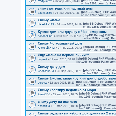
[phpBB Debug] PHP War
***Ирина***
» 02 апр 2015, 08:40
on line
1266
:
count(): Para
сниму коттедж или частный дом
[phpBB Debug] PHP War
pashka536
» 04 июл 2015, 07:33
on line
1266
:
count(): Para
Сниму жилье
[phpBB Debug] PHP Wa
Lika-luka123
» 02 июн 2015, 14:19
on line
1266
:
count(): Pa
Куплю дом или двушку в Черноморском
[phpBB Debug] PHP Wa
hondaclubru
» 09 июн 2015, 06:37
on line
1266
:
count(): Par
Сниму 4-5 комнатный дом
[phpBB Debug] PHP Wa
Алексей Х-М
» 27 янв 2015, 20:42
on line
1266
:
count(): Pa
Ищу жилье на первой линии!!!
[phpBB Debug] PHP Warnin
Корней
» 17 мар 2015, 08:28
line
1266
:
count(): Parameter 
Сниму дачу-дом
[phpBB Debug] PHP Wa
Светлана-М
» 30 мар 2015, 20:21
on line
1266
:
count(): Pa
Сниму 1-комн. квартиру или дом с удобствами
[phpBB Debug] PHP Warnin
Loretta
» 12 фев 2015, 15:23
line
1266
:
count(): Parameter 
Сниму квартиру недалеко от моря
[phpBB Debug] PHP Warn
АннаСПб
» 22 мар 2015, 16:55
line
1266
:
count(): Paramete
сниму дачу на все лето
[phpBB Debug] PHP Warn
алевтина
» 19 мар 2015, 10:08
line
1266
:
count(): Paramete
Сниму отдельный небольшой домик на 2 месяц