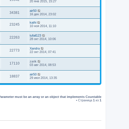
20 янв 2015, 15:27
air50
34381
16 дек 2014, 23:02
kathi
23245
10 ноя 2014, 11:10
tufail123
22263
28 окт 2014, 10:06
Xandra
22773
22 окт 2014, 07:41
zarik
17110
03 авг 2014, 08:53
air50
18837
29 июл 2014, 13:35
Parameter must be an array or an object that implements Countable
• Страница
1
из
1