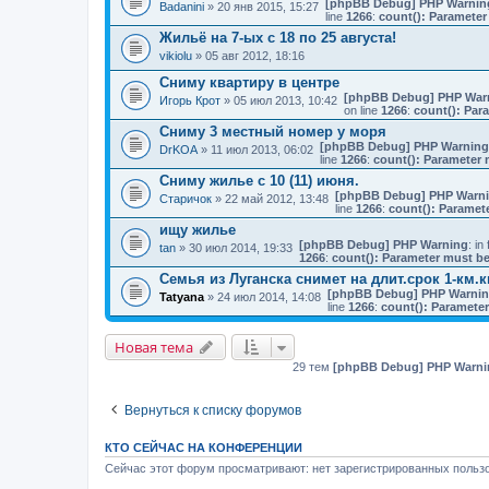
[phpBB Debug] PHP Warnin
Badanini
» 20 янв 2015, 15:27
line
1266
:
count(): Parameter
Жильё на 7-ых с 18 по 25 августа!
vikiolu
» 05 авг 2012, 18:16
Сниму квартиру в центре
[phpBB Debug] PHP War
Игорь Крот
» 05 июл 2013, 10:42
on line
1266
:
count(): Par
Сниму 3 местный номер у моря
[phpBB Debug] PHP Warning
DrKOA
» 11 июл 2013, 06:02
line
1266
:
count(): Parameter 
Сниму жилье с 10 (11) июня.
[phpBB Debug] PHP Warn
Старичок
» 22 май 2012, 13:48
line
1266
:
count(): Paramet
ищу жилье
[phpBB Debug] PHP Warning
: in 
tan
» 30 июл 2014, 19:33
1266
:
count(): Parameter must be
Семья из Луганска снимет на длит.срок 1-км.
[phpBB Debug] PHP Warni
Tatyana
» 24 июл 2014, 14:08
line
1266
:
count(): Parameter
Новая тема
29 тем
[phpBB Debug] PHP Warni
Вернуться к списку форумов
КТО СЕЙЧАС НА КОНФЕРЕНЦИИ
Сейчас этот форум просматривают: нет зарегистрированных пользо