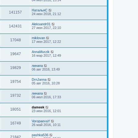
НатальяС
141157
24 июн 2018, 21:12
Aleksandr01
142431
27 июн 2017, 22:10
miklovan
17048
17 июн 2017, 12:22
AnnaMurzik
19647
16 мар 2017, 12:49
линапа
19829
06 авг 2016, 13:49
DrnJanna
19754
05 авг 2016, 10:28
линапа
19732
06 июл 2016, 17:33
dameek
18051
23 июн 2016, 12:01
VoropaevaY
16749
26 май 2016, 10:11
pashka536
21842