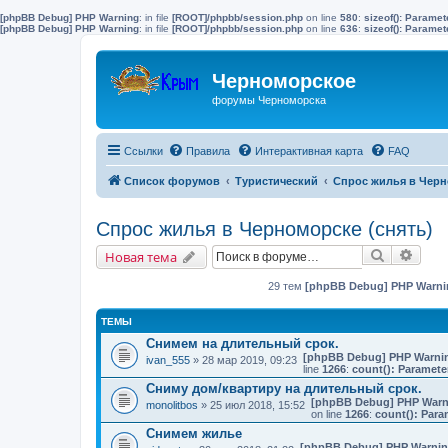
[phpBB Debug] PHP Warning
: in file
[ROOT]/phpbb/session.php
on line
580
:
sizeof(): Parame
[phpBB Debug] PHP Warning
: in file
[ROOT]/phpbb/session.php
on line
636
:
sizeof(): Parame
Черноморское
форумы Черноморска
Ссылки
Правила
Интерактивная карта
FAQ
Список форумов
Туристический
Спрос жилья в Черн
Спрос жилья в Черноморске (снять)
Поиск
Расш
Новая тема
29 тем
[phpBB Debug] PHP Warni
ТЕМЫ
Снимем на длительный срок.
[phpBB Debug] PHP Warni
ivan_555
» 28 мар 2019, 09:23
line
1266
:
count(): Paramete
Сниму дом/квартиру на длительный срок.
[phpBB Debug] PHP Warn
monolitbos
» 25 июл 2018, 15:52
on line
1266
:
count(): Para
Снимем жилье
[phpBB Debug] PHP Warni