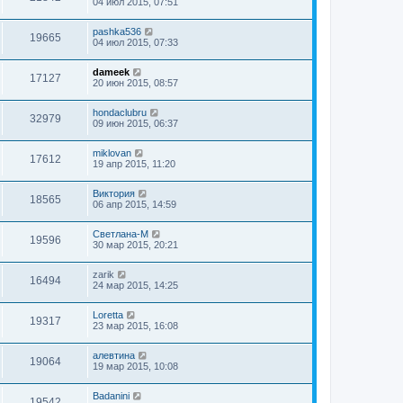
04 июл 2015, 07:51
pashka536
19665
04 июл 2015, 07:33
dameek
17127
20 июн 2015, 08:57
hondaclubru
32979
09 июн 2015, 06:37
miklovan
17612
19 апр 2015, 11:20
Виктория
18565
06 апр 2015, 14:59
Светлана-М
19596
30 мар 2015, 20:21
zarik
16494
24 мар 2015, 14:25
Loretta
19317
23 мар 2015, 16:08
алевтина
19064
19 мар 2015, 10:08
Badanini
19542