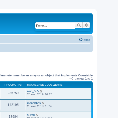
Поиск
Расширенный по
Вход
Parameter must be an array or an object that implements Countable
• Страница
1
из
1
ПРОСМОТРЫ
ПОСЛЕДНЕЕ СООБЩЕНИЕ
ivan_555
235759
28 мар 2019, 09:23
monolitbos
142195
25 июл 2018, 15:52
sultan
18984
04 июл 2018, 13:14