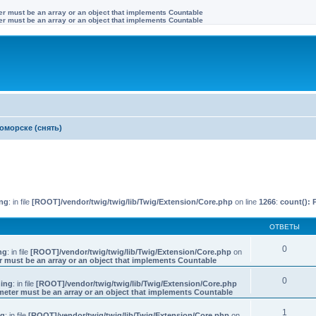
ter must be an array or an object that implements Countable
ter must be an array or an object that implements Countable
оморске (снять)
иренный поиск
ng
: in file
[ROOT]/vendor/twig/twig/lib/Twig/Extension/Core.php
on line
1266
:
count(): 
ОТВЕТЫ
0
ng
: in file
[ROOT]/vendor/twig/twig/lib/Twig/Extension/Core.php
on
r must be an array or an object that implements Countable
0
ing
: in file
[ROOT]/vendor/twig/twig/lib/Twig/Extension/Core.php
meter must be an array or an object that implements Countable
1
ng
: in file
[ROOT]/vendor/twig/twig/lib/Twig/Extension/Core.php
on