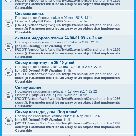
[ROOT]/vendor/twig/twig/lib/Twig/Extension/Core.php
on line
1266
:
count(): Parameter must be an array or an object that implements
Countable
Снимем жилье
Последнее сообщение
sultan
«
04 июл 2018, 13:14
Ответы:
1
[phpBB Debug] PHP Warning
: in file
[ROOT]/vendor/twig/twig/lib/Twig/Extension/Core.php
on line
1266
:
count(): Parameter must be an array or an object that implements
Countable
снимем недорого жилье 24.08-01.09 на 2 чел.
Последнее сообщение
НатальяС
«
24 июн 2018, 21:12
[phpBB Debug] PHP Warning
: in file
[ROOT]/vendor/twig/twig/lib/Twig/Extension/Core.php
on line
1266
:
count(): Parameter must be an array or an object that implements
Countable
Сниму квартиру на 35-40 дней
Последнее сообщение
Aleksandr01
«
27 июн 2017, 22:10
[phpBB Debug] PHP Warning
: in file
[ROOT]/vendor/twig/twig/lib/Twig/Extension/Core.php
on line
1266
:
count(): Parameter must be an array or an object that implements
Countable
Сниму жилье
Последнее сообщение
miklovan
«
17 июн 2017, 12:22
Ответы:
1
[phpBB Debug] PHP Warning
: in file
[ROOT]/vendor/twig/twig/lib/Twig/Extension/Core.php
on line
1266
:
count(): Parameter must be an array or an object that implements
Countable
Сниму коттедж, дом. Под ключ!
Последнее сообщение
AnnaMurzik
«
16 мар 2017, 12:49
[phpBB Debug] PHP Warning
: in file
[ROOT]/vendor/twig/twig/lib/Twig/Extension/Core.php
on line
1266
:
count(): Parameter must be an array or an object that implements
Countable