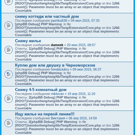
[ROOT]/vendor/twig/twig/lib/Twig/Extension/Core.php
on line
1266
:
count(): Parameter must be an array or an object that implements
Countable
сниму коттедж или частный дом
Последнее сообщение
pashka536
«
04 июл 2015, 07:33
[phpBB Debug] PHP Warning
: in file
[ROOT]/vendor/twig/twig/lib/Twig/Extension/Core.php
on line
1266
:
count(): Parameter must be an array or an object that implements
Countable
Сниму жилье
Последнее сообщение
dameek
«
20 июн 2015, 08:57
Ответы:
1
[phpBB Debug] PHP Warning
: in file
[ROOT]/vendor/twig/twig/lib/Twig/Extension/Core.php
on line
1266
:
count(): Parameter must be an array or an object that implements
Countable
Куплю дом или двушку в Черноморском
Последнее сообщение
hondaclubru
«
09 июн 2015, 06:37
[phpBB Debug] PHP Warning
: in file
[ROOT]/vendor/twig/twig/lib/Twig/Extension/Core.php
on line
1266
:
count(): Parameter must be an array or an object that implements
Countable
Сниму 4-5 комнатный дом
Последнее сообщение
miklovan
«
19 апр 2015, 11:20
Ответы:
2
[phpBB Debug] PHP Warning
: in file
[ROOT]/vendor/twig/twig/lib/Twig/Extension/Core.php
on line
1266
:
count(): Parameter must be an array or an object that implements
Countable
Ищу жилье на первой линии!!!
Последнее сообщение
Виктория
«
06 апр 2015, 14:59
Ответы:
2
[phpBB Debug] PHP Warning
: in file
[ROOT]/vendor/twig/twig/lib/Twig/Extension/Core.php
on line
1266
:
count(): Parameter must be an array or an object that implements
Countable