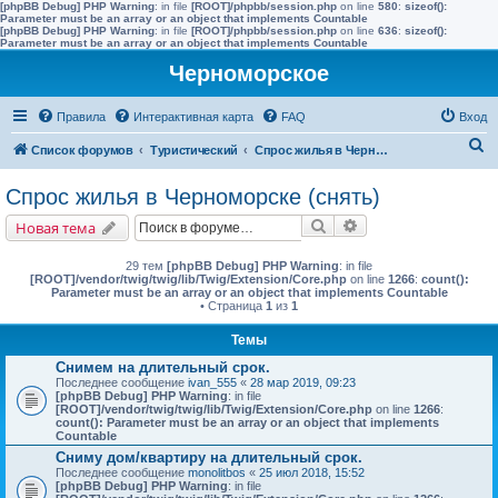
[phpBB Debug] PHP Warning
: in file
[ROOT]/phpbb/session.php
on line
580
:
sizeof():
Parameter must be an array or an object that implements Countable
[phpBB Debug] PHP Warning
: in file
[ROOT]/phpbb/session.php
on line
636
:
sizeof():
Parameter must be an array or an object that implements Countable
Черноморское
Правила
Интерактивная карта
FAQ
Вход
П
Список форумов
Туристический
Спрос жилья в Черноморске (снять)
о
Спрос жилья в Черноморске (снять)
и
Поиск
Расширенный поис
Новая тема
с
к
29 тем
[phpBB Debug] PHP Warning
: in file
[ROOT]/vendor/twig/twig/lib/Twig/Extension/Core.php
on line
1266
:
count():
Parameter must be an array or an object that implements Countable
• Страница
1
из
1
Темы
Снимем на длительный срок.
Последнее сообщение
ivan_555
«
28 мар 2019, 09:23
[phpBB Debug] PHP Warning
: in file
[ROOT]/vendor/twig/twig/lib/Twig/Extension/Core.php
on line
1266
:
count(): Parameter must be an array or an object that implements
Countable
Сниму дом/квартиру на длительный срок.
Последнее сообщение
monolitbos
«
25 июл 2018, 15:52
[phpBB Debug] PHP Warning
: in file