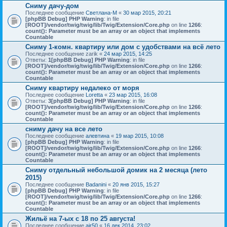
Сниму дачу-дом
Последнее сообщение
Светлана-М
«
30 мар 2015, 20:21
[phpBB Debug] PHP Warning
: in file
[ROOT]/vendor/twig/twig/lib/Twig/Extension/Core.php
on line
1266
:
count(): Parameter must be an array or an object that implements
Countable
Сниму 1-комн. квартиру или дом с удобствами на всё лето
Последнее сообщение
zarik
«
24 мар 2015, 14:25
Ответы:
1
[phpBB Debug] PHP Warning
: in file
[ROOT]/vendor/twig/twig/lib/Twig/Extension/Core.php
on line
1266
:
count(): Parameter must be an array or an object that implements
Countable
Сниму квартиру недалеко от моря
Последнее сообщение
Loretta
«
23 мар 2015, 16:08
Ответы:
3
[phpBB Debug] PHP Warning
: in file
[ROOT]/vendor/twig/twig/lib/Twig/Extension/Core.php
on line
1266
:
count(): Parameter must be an array or an object that implements
Countable
сниму дачу на все лето
Последнее сообщение
алевтина
«
19 мар 2015, 10:08
[phpBB Debug] PHP Warning
: in file
[ROOT]/vendor/twig/twig/lib/Twig/Extension/Core.php
on line
1266
:
count(): Parameter must be an array or an object that implements
Countable
Сниму отдельный небольшой домик на 2 месяца (лето
2015)
Последнее сообщение
Badanini
«
20 янв 2015, 15:27
[phpBB Debug] PHP Warning
: in file
[ROOT]/vendor/twig/twig/lib/Twig/Extension/Core.php
on line
1266
:
count(): Parameter must be an array or an object that implements
Countable
Жильё на 7-ых с 18 по 25 августа!
Последнее сообщение
air50
«
16 дек 2014, 23:02