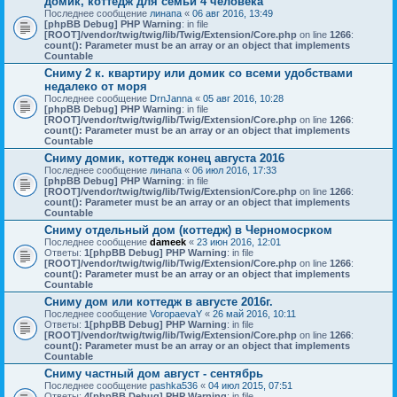
домик, коттедж для семьи 4 человека
Последнее сообщение
линапа
«
06 авг 2016, 13:49
[phpBB Debug] PHP Warning
: in file
[ROOT]/vendor/twig/twig/lib/Twig/Extension/Core.php
on line
1266
:
count(): Parameter must be an array or an object that implements
Countable
Сниму 2 к. квартиру или домик со всеми удобствами
недалеко от моря
Последнее сообщение
DrnJanna
«
05 авг 2016, 10:28
[phpBB Debug] PHP Warning
: in file
[ROOT]/vendor/twig/twig/lib/Twig/Extension/Core.php
on line
1266
:
count(): Parameter must be an array or an object that implements
Countable
Сниму домик, коттедж конец августа 2016
Последнее сообщение
линапа
«
06 июл 2016, 17:33
[phpBB Debug] PHP Warning
: in file
[ROOT]/vendor/twig/twig/lib/Twig/Extension/Core.php
on line
1266
:
count(): Parameter must be an array or an object that implements
Countable
Сниму отдельный дом (коттедж) в Черномосрком
Последнее сообщение
dameek
«
23 июн 2016, 12:01
Ответы:
1
[phpBB Debug] PHP Warning
: in file
[ROOT]/vendor/twig/twig/lib/Twig/Extension/Core.php
on line
1266
:
count(): Parameter must be an array or an object that implements
Countable
Сниму дом или коттедж в августе 2016г.
Последнее сообщение
VoropaevaY
«
26 май 2016, 10:11
Ответы:
1
[phpBB Debug] PHP Warning
: in file
[ROOT]/vendor/twig/twig/lib/Twig/Extension/Core.php
on line
1266
:
count(): Parameter must be an array or an object that implements
Countable
Сниму частный дом август - сентябрь
Последнее сообщение
pashka536
«
04 июл 2015, 07:51
Ответы:
4
[phpBB Debug] PHP Warning
: in file