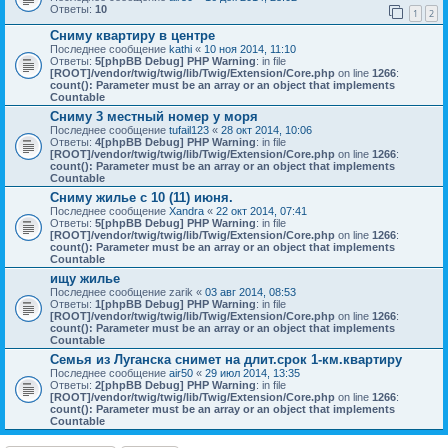
Ответы:
10
1
2
Сниму квартиру в центре
Последнее сообщение
kathi
«
10 ноя 2014, 11:10
Ответы:
5
[phpBB Debug] PHP Warning
: in file
[ROOT]/vendor/twig/twig/lib/Twig/Extension/Core.php
on line
1266
:
count(): Parameter must be an array or an object that implements
Countable
Сниму 3 местный номер у моря
Последнее сообщение
tufail123
«
28 окт 2014, 10:06
Ответы:
4
[phpBB Debug] PHP Warning
: in file
[ROOT]/vendor/twig/twig/lib/Twig/Extension/Core.php
on line
1266
:
count(): Parameter must be an array or an object that implements
Countable
Сниму жилье с 10 (11) июня.
Последнее сообщение
Xandra
«
22 окт 2014, 07:41
Ответы:
5
[phpBB Debug] PHP Warning
: in file
[ROOT]/vendor/twig/twig/lib/Twig/Extension/Core.php
on line
1266
:
count(): Parameter must be an array or an object that implements
Countable
ищу жилье
Последнее сообщение
zarik
«
03 авг 2014, 08:53
Ответы:
1
[phpBB Debug] PHP Warning
: in file
[ROOT]/vendor/twig/twig/lib/Twig/Extension/Core.php
on line
1266
:
count(): Parameter must be an array or an object that implements
Countable
Семья из Луганска снимет на длит.срок 1-км.квартиру
Последнее сообщение
air50
«
29 июл 2014, 13:35
Ответы:
2
[phpBB Debug] PHP Warning
: in file
[ROOT]/vendor/twig/twig/lib/Twig/Extension/Core.php
on line
1266
:
count(): Parameter must be an array or an object that implements
Countable