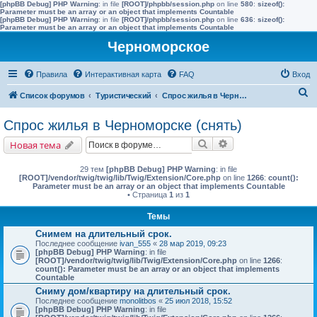
[phpBB Debug] PHP Warning
: in file
[ROOT]/phpbb/session.php
on line
580
:
sizeof():
Parameter must be an array or an object that implements Countable
[phpBB Debug] PHP Warning
: in file
[ROOT]/phpbb/session.php
on line
636
:
sizeof():
Parameter must be an array or an object that implements Countable
Черноморское
Правила
Интерактивная карта
FAQ
Вход
П
Список форумов
Туристический
Спрос жилья в Черноморске (снять)
о
Спрос жилья в Черноморске (снять)
и
Поиск
Расширенный поис
Новая тема
с
к
29 тем
[phpBB Debug] PHP Warning
: in file
[ROOT]/vendor/twig/twig/lib/Twig/Extension/Core.php
on line
1266
:
count():
Parameter must be an array or an object that implements Countable
• Страница
1
из
1
Темы
Снимем на длительный срок.
Последнее сообщение
ivan_555
«
28 мар 2019, 09:23
[phpBB Debug] PHP Warning
: in file
[ROOT]/vendor/twig/twig/lib/Twig/Extension/Core.php
on line
1266
:
count(): Parameter must be an array or an object that implements
Countable
Сниму дом/квартиру на длительный срок.
Последнее сообщение
monolitbos
«
25 июл 2018, 15:52
[phpBB Debug] PHP Warning
: in file