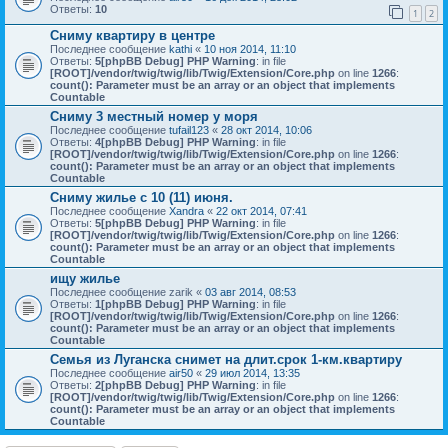
Ответы:
10
1
2
Сниму квартиру в центре
Последнее сообщение
kathi
«
10 ноя 2014, 11:10
Ответы:
5
[phpBB Debug] PHP Warning
: in file
[ROOT]/vendor/twig/twig/lib/Twig/Extension/Core.php
on line
1266
:
count(): Parameter must be an array or an object that implements
Countable
Сниму 3 местный номер у моря
Последнее сообщение
tufail123
«
28 окт 2014, 10:06
Ответы:
4
[phpBB Debug] PHP Warning
: in file
[ROOT]/vendor/twig/twig/lib/Twig/Extension/Core.php
on line
1266
:
count(): Parameter must be an array or an object that implements
Countable
Сниму жилье с 10 (11) июня.
Последнее сообщение
Xandra
«
22 окт 2014, 07:41
Ответы:
5
[phpBB Debug] PHP Warning
: in file
[ROOT]/vendor/twig/twig/lib/Twig/Extension/Core.php
on line
1266
:
count(): Parameter must be an array or an object that implements
Countable
ищу жилье
Последнее сообщение
zarik
«
03 авг 2014, 08:53
Ответы:
1
[phpBB Debug] PHP Warning
: in file
[ROOT]/vendor/twig/twig/lib/Twig/Extension/Core.php
on line
1266
:
count(): Parameter must be an array or an object that implements
Countable
Семья из Луганска снимет на длит.срок 1-км.квартиру
Последнее сообщение
air50
«
29 июл 2014, 13:35
Ответы:
2
[phpBB Debug] PHP Warning
: in file
[ROOT]/vendor/twig/twig/lib/Twig/Extension/Core.php
on line
1266
:
count(): Parameter must be an array or an object that implements
Countable