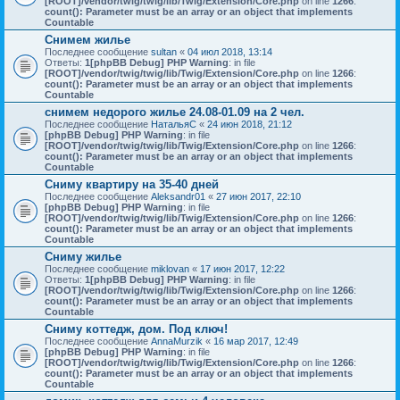
[ROOT]/vendor/twig/twig/lib/Twig/Extension/Core.php
on line
1266
:
count(): Parameter must be an array or an object that implements
Countable
Снимем жилье
Последнее сообщение
sultan
«
04 июл 2018, 13:14
Ответы:
1
[phpBB Debug] PHP Warning
: in file
[ROOT]/vendor/twig/twig/lib/Twig/Extension/Core.php
on line
1266
:
count(): Parameter must be an array or an object that implements
Countable
снимем недорого жилье 24.08-01.09 на 2 чел.
Последнее сообщение
НатальяС
«
24 июн 2018, 21:12
[phpBB Debug] PHP Warning
: in file
[ROOT]/vendor/twig/twig/lib/Twig/Extension/Core.php
on line
1266
:
count(): Parameter must be an array or an object that implements
Countable
Сниму квартиру на 35-40 дней
Последнее сообщение
Aleksandr01
«
27 июн 2017, 22:10
[phpBB Debug] PHP Warning
: in file
[ROOT]/vendor/twig/twig/lib/Twig/Extension/Core.php
on line
1266
:
count(): Parameter must be an array or an object that implements
Countable
Сниму жилье
Последнее сообщение
miklovan
«
17 июн 2017, 12:22
Ответы:
1
[phpBB Debug] PHP Warning
: in file
[ROOT]/vendor/twig/twig/lib/Twig/Extension/Core.php
on line
1266
:
count(): Parameter must be an array or an object that implements
Countable
Сниму коттедж, дом. Под ключ!
Последнее сообщение
AnnaMurzik
«
16 мар 2017, 12:49
[phpBB Debug] PHP Warning
: in file
[ROOT]/vendor/twig/twig/lib/Twig/Extension/Core.php
on line
1266
:
count(): Parameter must be an array or an object that implements
Countable