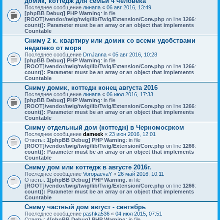
домик, коттедж для семьи 4 человека
Последнее сообщение
линапа
«
06 авг 2016, 13:49
[phpBB Debug] PHP Warning
: in file
[ROOT]/vendor/twig/twig/lib/Twig/Extension/Core.php
on line
1266
:
count(): Parameter must be an array or an object that implements
Countable
Сниму 2 к. квартиру или домик со всеми удобствами
недалеко от моря
Последнее сообщение
DrnJanna
«
05 авг 2016, 10:28
[phpBB Debug] PHP Warning
: in file
[ROOT]/vendor/twig/twig/lib/Twig/Extension/Core.php
on line
1266
:
count(): Parameter must be an array or an object that implements
Countable
Сниму домик, коттедж конец августа 2016
Последнее сообщение
линапа
«
06 июл 2016, 17:33
[phpBB Debug] PHP Warning
: in file
[ROOT]/vendor/twig/twig/lib/Twig/Extension/Core.php
on line
1266
:
count(): Parameter must be an array or an object that implements
Countable
Сниму отдельный дом (коттедж) в Черномосрком
Последнее сообщение
dameek
«
23 июн 2016, 12:01
Ответы:
1
[phpBB Debug] PHP Warning
: in file
[ROOT]/vendor/twig/twig/lib/Twig/Extension/Core.php
on line
1266
:
count(): Parameter must be an array or an object that implements
Countable
Сниму дом или коттедж в августе 2016г.
Последнее сообщение
VoropaevaY
«
26 май 2016, 10:11
Ответы:
1
[phpBB Debug] PHP Warning
: in file
[ROOT]/vendor/twig/twig/lib/Twig/Extension/Core.php
on line
1266
:
count(): Parameter must be an array or an object that implements
Countable
Сниму частный дом август - сентябрь
Последнее сообщение
pashka536
«
04 июл 2015, 07:51
Ответы:
4
[phpBB Debug] PHP Warning
: in file