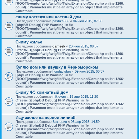
[ROOT]/vendor/twig/twig/lib/Twig/Extension/Core.php
on line
1266
:
count(): Parameter must be an array or an object that implements
Countable
сниму коттедж или частный дом
Последнее сообщение
pashka536
«
04 июл 2015, 07:33
[phpBB Debug] PHP Warning
: in file
[ROOT]/vendor/twig/twig/lib/Twig/Extension/Core.php
on line
1266
:
count(): Parameter must be an array or an object that implements
Countable
Сниму жилье
Последнее сообщение
dameek
«
20 июн 2015, 08:57
Ответы:
1
[phpBB Debug] PHP Warning
: in file
[ROOT]/vendor/twig/twig/lib/Twig/Extension/Core.php
on line
1266
:
count(): Parameter must be an array or an object that implements
Countable
Куплю дом или двушку в Черноморском
Последнее сообщение
hondaclubru
«
09 июн 2015, 06:37
[phpBB Debug] PHP Warning
: in file
[ROOT]/vendor/twig/twig/lib/Twig/Extension/Core.php
on line
1266
:
count(): Parameter must be an array or an object that implements
Countable
Сниму 4-5 комнатный дом
Последнее сообщение
miklovan
«
19 апр 2015, 11:20
Ответы:
2
[phpBB Debug] PHP Warning
: in file
[ROOT]/vendor/twig/twig/lib/Twig/Extension/Core.php
on line
1266
:
count(): Parameter must be an array or an object that implements
Countable
Ищу жилье на первой линии!!!
Последнее сообщение
Виктория
«
06 апр 2015, 14:59
Ответы:
2
[phpBB Debug] PHP Warning
: in file
[ROOT]/vendor/twig/twig/lib/Twig/Extension/Core.php
on line
1266
:
count(): Parameter must be an array or an object that implements
Countable