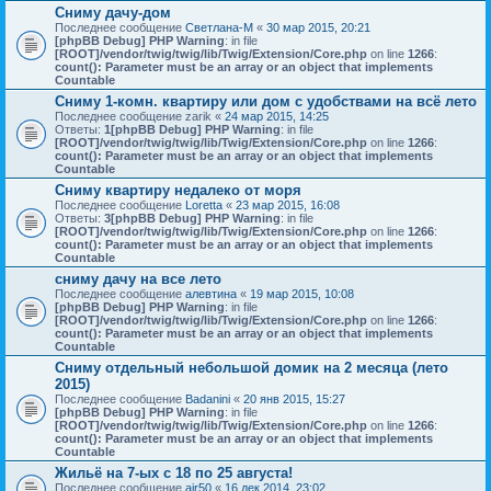
Сниму дачу-дом
Последнее сообщение
Светлана-М
«
30 мар 2015, 20:21
[phpBB Debug] PHP Warning
: in file
[ROOT]/vendor/twig/twig/lib/Twig/Extension/Core.php
on line
1266
:
count(): Parameter must be an array or an object that implements
Countable
Сниму 1-комн. квартиру или дом с удобствами на всё лето
Последнее сообщение
zarik
«
24 мар 2015, 14:25
Ответы:
1
[phpBB Debug] PHP Warning
: in file
[ROOT]/vendor/twig/twig/lib/Twig/Extension/Core.php
on line
1266
:
count(): Parameter must be an array or an object that implements
Countable
Сниму квартиру недалеко от моря
Последнее сообщение
Loretta
«
23 мар 2015, 16:08
Ответы:
3
[phpBB Debug] PHP Warning
: in file
[ROOT]/vendor/twig/twig/lib/Twig/Extension/Core.php
on line
1266
:
count(): Parameter must be an array or an object that implements
Countable
сниму дачу на все лето
Последнее сообщение
алевтина
«
19 мар 2015, 10:08
[phpBB Debug] PHP Warning
: in file
[ROOT]/vendor/twig/twig/lib/Twig/Extension/Core.php
on line
1266
:
count(): Parameter must be an array or an object that implements
Countable
Сниму отдельный небольшой домик на 2 месяца (лето
2015)
Последнее сообщение
Badanini
«
20 янв 2015, 15:27
[phpBB Debug] PHP Warning
: in file
[ROOT]/vendor/twig/twig/lib/Twig/Extension/Core.php
on line
1266
:
count(): Parameter must be an array or an object that implements
Countable
Жильё на 7-ых с 18 по 25 августа!
Последнее сообщение
air50
«
16 дек 2014, 23:02