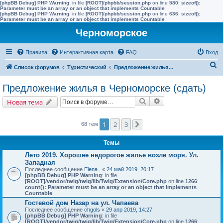
[phpBB Debug] PHP Warning
: in file
[ROOT]/phpbb/session.php
on line
580
:
sizeof():
Parameter must be an array or an object that implements Countable
[phpBB Debug] PHP Warning
: in file
[ROOT]/phpbb/session.php
on line
636
:
sizeof():
Parameter must be an array or an object that implements Countable
Черноморское
Правила
Интерактивная карта
FAQ
Вход
П
Список форумов
Туристический
Предложение жилья в Черноморске (сдать)
о
Предложение жилья в Черноморске (сдать)
и
Поиск
Расширенный поис
Новая тема
с
к
1
2
3
68 тем
След.
Темы
Лето 2019. Хорошее недорогое жилье возле моря. Ул.
Западная
Последнее сообщение
Elena_
«
24 май 2019, 20:17
[phpBB Debug] PHP Warning
: in file
[ROOT]/vendor/twig/twig/lib/Twig/Extension/Core.php
on line
1266
:
count(): Parameter must be an array or an object that implements
Countable
Гостевой дом Назар на ул. Чапаева
Последнее сообщение
chgols
«
29 апр 2019, 14:27
[phpBB Debug] PHP Warning
: in file
[ROOT]/vendor/twig/twig/lib/Twig/Extension/Core.php
on line
1266
: