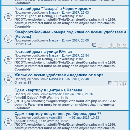
Countable
Гостевой дом "Тамара" в Черноморском
Последнее сообщение
Nastia
«
11 июн 2017, 23:03
Ответы:
9
[phpBB Debug] PHP Warning
: in file
[ROOT]/vendor/twig/twig/lib/Twig/Extension/Core.php
on line
1266
:
count(): Parameter must be an array or an object that implements
Countable
Комфортабельные номера под ключ со всеми удобствами
(Рыбзик)
Последнее сообщение
Nastia
«
11 июн 2017, 23:00
Ответы:
93
1
7
8
9
10
…
Гостевой дом на улице Южная
Последнее сообщение
Nastia
«
11 июн 2017, 22:54
Ответы:
1
[phpBB Debug] PHP Warning
: in file
[ROOT]/vendor/twig/twig/lib/Twig/Extension/Core.php
on line
1266
:
count(): Parameter must be an array or an object that implements
Countable
Жилье со всеми удобствами недалеко от моря
Последнее сообщение
Nastia
«
11 июн 2017, 22:48
Ответы:
23
1
2
3
Сдам квартиру в центре на Чапаева
Последнее сообщение
alexpride
«
02 июн 2017, 21:36
[phpBB Debug] PHP Warning
: in file
[ROOT]/vendor/twig/twig/lib/Twig/Extension/Core.php
on line
1266
:
count(): Parameter must be an array or an object that implements
Countable
Сдам квартиру посуточно, ул. Кирова, дом 77
Последнее сообщение
valentiiiiiii____
«
07 апр 2017, 10:23
[phpBB Debug] PHP Warning
: in file
[ROOT]/vendor/twig/twig/lib/Twig/Extension/Core.php
on line
1266
:
count(): Parameter must be an array or an object that implements