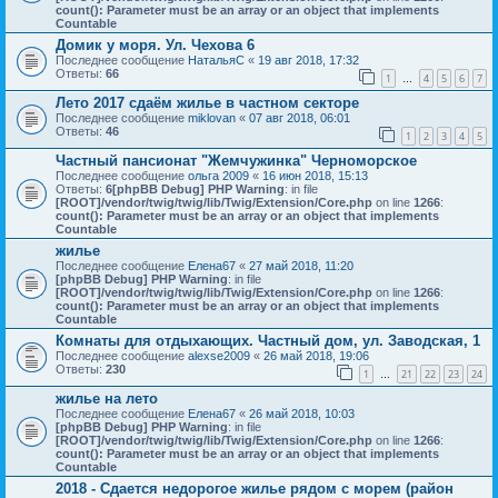
count(): Parameter must be an array or an object that implements
Countable
Домик у моря. Ул. Чехова 6
Последнее сообщение
НатальяС
«
19 авг 2018, 17:32
Ответы:
66
1
4
5
6
7
…
Лето 2017 сдаём жилье в частном секторе
Последнее сообщение
miklovan
«
07 авг 2018, 06:01
Ответы:
46
1
2
3
4
5
Частный пансионат "Жемчужинка" Черноморское
Последнее сообщение
ольга 2009
«
16 июн 2018, 15:13
Ответы:
6
[phpBB Debug] PHP Warning
: in file
[ROOT]/vendor/twig/twig/lib/Twig/Extension/Core.php
on line
1266
:
count(): Parameter must be an array or an object that implements
Countable
жилье
Последнее сообщение
Елена67
«
27 май 2018, 11:20
[phpBB Debug] PHP Warning
: in file
[ROOT]/vendor/twig/twig/lib/Twig/Extension/Core.php
on line
1266
:
count(): Parameter must be an array or an object that implements
Countable
Комнаты для отдыхающих. Частный дом, ул. Заводская, 1
Последнее сообщение
alexse2009
«
26 май 2018, 19:06
Ответы:
230
1
21
22
23
24
…
жилье на лето
Последнее сообщение
Елена67
«
26 май 2018, 10:03
[phpBB Debug] PHP Warning
: in file
[ROOT]/vendor/twig/twig/lib/Twig/Extension/Core.php
on line
1266
:
count(): Parameter must be an array or an object that implements
Countable
2018 - Сдается недорогое жилье рядом с морем (район