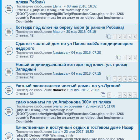
пляжа Ребзик)
Последнее сообщение
Elena_
«
08 май 2018, 16:32
Ответы:
1
[phpBB Debug] PHP Warning
: in file
[ROOT]/vendor/twig/twig/lib/Twig/Extension/Core.php
on line
1266
:
count(): Parameter must be an array or an object that implements
Countable
Коттедж под ключ на берегу моря (в районе Ребзика)
Последнее сообщение
Марго
«
30 мар 2018, 05:19
Ответы:
42
1
2
3
4
5
Сдается частный дом по ул Павленко52с кондиционером
недорого
Последнее сообщение
Nastasya
«
04 мар 2018, 07:20
Ответы:
23
1
2
3
Новый индивидуальный коттедж под ключ, ул. проезд
Западный
Последнее сообщение
Nastasya
«
04 мар 2018, 07:15
Ответы:
42
1
2
3
4
5
Уютный экологически чистый домик по ул.Луговой
Последнее сообщение
dameek
«
29 июн 2017, 23:02
Ответы:
69
1
4
5
6
7
…
сдаю комнаты по ул.Агафонова 300м от пляжа
Последнее сообщение
ольга григорьевна
«
25 июн 2017, 11:06
[phpBB Debug] PHP Warning
: in file
[ROOT]/vendor/twig/twig/lib/Twig/Extension/Core.php
on line
1266
:
count(): Parameter must be an array or an object that implements
Countable
Качественный и доступный отдых в гостевом доме Назар
Последнее сообщение
Lana
«
23 июн 2017, 19:50
[phpBB Debug] PHP Warning
: in file
[ROOT]/vendor/twig/twig/lib/Twig/Extension/Core.php
on line
1266
: