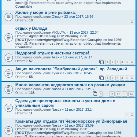
count(): Parameter must be an array or an object that implements
Countable
Жильё у моря в р-не рыбзика.
Последнее сообщение
Olegg
«
23 июн 2017, 18:56
Ответы:
19
1
2
отдых у Володи
Последнее сообщение
VIKULYA.
«
13 июн 2017, 22:34
Ответы:
4
[phpBB Debug] PHP Warning
: in file
[ROOT]/vendor/twig/twig/lib/Twig/Extension/Core.php
on line
1266
:
count(): Parameter must be an array or an object that implements
Countable
Недорогой отдых в частном секторе!
Последнее сообщение
Akex
«
13 июн 2017, 07:17
Ответы:
57
1
2
3
4
5
6
Акция пансионата "Бамбуковый дворик", пр. Западный
Последнее сообщение
Туча
«
12 июн 2017, 10:45
Ответы:
55
1
2
3
4
5
6
Много вариантов недорогого жилья по разным улицам
Последнее сообщение
Nastia
«
11 июн 2017, 23:15
Ответы:
138
1
11
12
13
14
…
Сдаем две просторные комнаты в уютном доме с
уникальным садом
Последнее сообщение
Nastia
«
11 июн 2017, 23:14
Ответы:
11
1
2
Комнаты для отдыха пгт Черноморское ул Виноградная
Последнее сообщение
Nastia
«
11 июн 2017, 23:09
Ответы:
1
[phpBB Debug] PHP Warning
: in file
[ROOT]/vendor/twig/twig/lib/Twig/Extension/Core.php
on line
1266
:
count(): Parameter must be an array or an object that implements