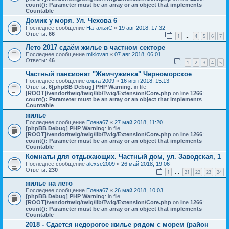
count(): Parameter must be an array or an object that implements
Countable
Домик у моря. Ул. Чехова 6
Последнее сообщение
НатальяС
«
19 авг 2018, 17:32
Ответы:
66
1
4
5
6
7
…
Лето 2017 сдаём жилье в частном секторе
Последнее сообщение
miklovan
«
07 авг 2018, 06:01
Ответы:
46
1
2
3
4
5
Частный пансионат "Жемчужинка" Черноморское
Последнее сообщение
ольга 2009
«
16 июн 2018, 15:13
Ответы:
6
[phpBB Debug] PHP Warning
: in file
[ROOT]/vendor/twig/twig/lib/Twig/Extension/Core.php
on line
1266
:
count(): Parameter must be an array or an object that implements
Countable
жилье
Последнее сообщение
Елена67
«
27 май 2018, 11:20
[phpBB Debug] PHP Warning
: in file
[ROOT]/vendor/twig/twig/lib/Twig/Extension/Core.php
on line
1266
:
count(): Parameter must be an array or an object that implements
Countable
Комнаты для отдыхающих. Частный дом, ул. Заводская, 1
Последнее сообщение
alexse2009
«
26 май 2018, 19:06
Ответы:
230
1
21
22
23
24
…
жилье на лето
Последнее сообщение
Елена67
«
26 май 2018, 10:03
[phpBB Debug] PHP Warning
: in file
[ROOT]/vendor/twig/twig/lib/Twig/Extension/Core.php
on line
1266
:
count(): Parameter must be an array or an object that implements
Countable
2018 - Сдается недорогое жилье рядом с морем (район