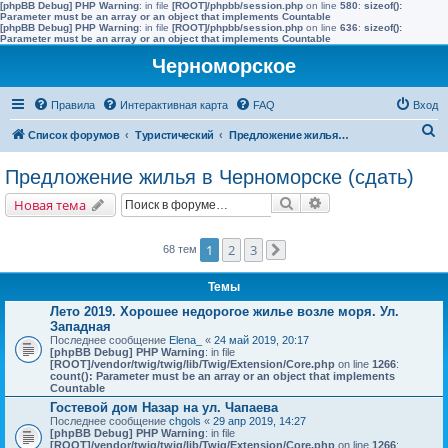
[phpBB Debug] PHP Warning
: in file
[ROOT]/phpbb/session.php
on line
580
:
sizeof():
Parameter must be an array or an object that implements Countable
[phpBB Debug] PHP Warning
: in file
[ROOT]/phpbb/session.php
on line
636
:
sizeof():
Parameter must be an array or an object that implements Countable
Черноморское
Правила
Интерактивная карта
FAQ
Вход
П
Список форумов
Туристический
Предложение жилья в Черноморске (сдать)
о
Предложение жилья в Черноморске (сдать)
и
Поиск
Расширенный поис
Новая тема
с
к
1
2
3
68 тем
След.
Темы
Лето 2019. Хорошее недорогое жилье возле моря. Ул.
Западная
Последнее сообщение
Elena_
«
24 май 2019, 20:17
[phpBB Debug] PHP Warning
: in file
[ROOT]/vendor/twig/twig/lib/Twig/Extension/Core.php
on line
1266
:
count(): Parameter must be an array or an object that implements
Countable
Гостевой дом Назар на ул. Чапаева
Последнее сообщение
chgols
«
29 апр 2019, 14:27
[phpBB Debug] PHP Warning
: in file
[ROOT]/vendor/twig/twig/lib/Twig/Extension/Core.php
on line
1266
: