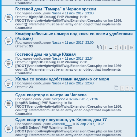
Countable
Гостевой дом "Тамара" в Черноморском
Последнее сообщение
Nastia
«
11 июн 2017, 23:03
Ответы:
9
[phpBB Debug] PHP Warning
: in file
[ROOT]/vendor/twig/twig/lib/Twig/Extension/Core.php
on line
1266
:
count(): Parameter must be an array or an object that implements
Countable
Комфортабельные номера под ключ со всеми удобствами
(Рыбзик)
Последнее сообщение
Nastia
«
11 июн 2017, 23:00
Ответы:
93
1
7
8
9
10
…
Гостевой дом на улице Южная
Последнее сообщение
Nastia
«
11 июн 2017, 22:54
Ответы:
1
[phpBB Debug] PHP Warning
: in file
[ROOT]/vendor/twig/twig/lib/Twig/Extension/Core.php
on line
1266
:
count(): Parameter must be an array or an object that implements
Countable
Жилье со всеми удобствами недалеко от моря
Последнее сообщение
Nastia
«
11 июн 2017, 22:48
Ответы:
23
1
2
3
Сдам квартиру в центре на Чапаева
Последнее сообщение
alexpride
«
02 июн 2017, 21:36
[phpBB Debug] PHP Warning
: in file
[ROOT]/vendor/twig/twig/lib/Twig/Extension/Core.php
on line
1266
:
count(): Parameter must be an array or an object that implements
Countable
Сдам квартиру посуточно, ул. Кирова, дом 77
Последнее сообщение
valentiiiiiii____
«
07 апр 2017, 10:23
[phpBB Debug] PHP Warning
: in file
[ROOT]/vendor/twig/twig/lib/Twig/Extension/Core.php
on line
1266
:
count(): Parameter must be an array or an object that implements