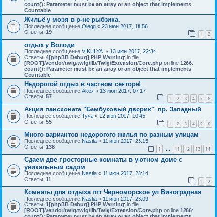
count(): Parameter must be an array or an object that implements
Countable
Жильё у моря в р-не рыбзика.
Последнее сообщение
Olegg
«
23 июн 2017, 18:56
Ответы:
19
1
2
отдых у Володи
Последнее сообщение
VIKULYA.
«
13 июн 2017, 22:34
Ответы:
4
[phpBB Debug] PHP Warning
: in file
[ROOT]/vendor/twig/twig/lib/Twig/Extension/Core.php
on line
1266
:
count(): Parameter must be an array or an object that implements
Countable
Недорогой отдых в частном секторе!
Последнее сообщение
Akex
«
13 июн 2017, 07:17
Ответы:
57
1
2
3
4
5
6
Акция пансионата "Бамбуковый дворик", пр. Западный
Последнее сообщение
Туча
«
12 июн 2017, 10:45
Ответы:
55
1
2
3
4
5
6
Много вариантов недорогого жилья по разным улицам
Последнее сообщение
Nastia
«
11 июн 2017, 23:15
Ответы:
138
1
11
12
13
14
…
Сдаем две просторные комнаты в уютном доме с
уникальным садом
Последнее сообщение
Nastia
«
11 июн 2017, 23:14
Ответы:
11
1
2
Комнаты для отдыха пгт Черноморское ул Виноградная
Последнее сообщение
Nastia
«
11 июн 2017, 23:09
Ответы:
1
[phpBB Debug] PHP Warning
: in file
[ROOT]/vendor/twig/twig/lib/Twig/Extension/Core.php
on line
1266
:
count(): Parameter must be an array or an object that implements