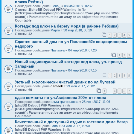
пляжа Ребзик)
Последнее сообщение
Elena_
«
08 май 2018, 16:32
Ответы:
1
[phpBB Debug] PHP Warning
: in file
[ROOT]/vendor/twig/twig/lib/Twig/Extension/Core.php
on line
1266
:
count(): Parameter must be an array or an object that implements
Countable
Коттедж под ключ на берегу моря (в районе Ребзика)
Последнее сообщение
Марго
«
30 мар 2018, 05:19
Ответы:
42
1
2
3
4
5
Сдается частный дом по ул Павленко52с кондиционером
недорого
Последнее сообщение
Nastasya
«
04 мар 2018, 07:20
Ответы:
23
1
2
3
Новый индивидуальный коттедж под ключ, ул. проезд
Западный
Последнее сообщение
Nastasya
«
04 мар 2018, 07:15
Ответы:
42
1
2
3
4
5
Уютный экологически чистый домик по ул.Луговой
Последнее сообщение
dameek
«
29 июн 2017, 23:02
Ответы:
69
1
4
5
6
7
…
сдаю комнаты по ул.Агафонова 300м от пляжа
Последнее сообщение
ольга григорьевна
«
25 июн 2017, 11:06
[phpBB Debug] PHP Warning
: in file
[ROOT]/vendor/twig/twig/lib/Twig/Extension/Core.php
on line
1266
:
count(): Parameter must be an array or an object that implements
Countable
Качественный и доступный отдых в гостевом доме Назар
Последнее сообщение
Lana
«
23 июн 2017, 19:50
[phpBB Debug] PHP Warning
: in file
[ROOT]/vendor/twig/twig/lib/Twig/Extension/Core.php
on line
1266
: