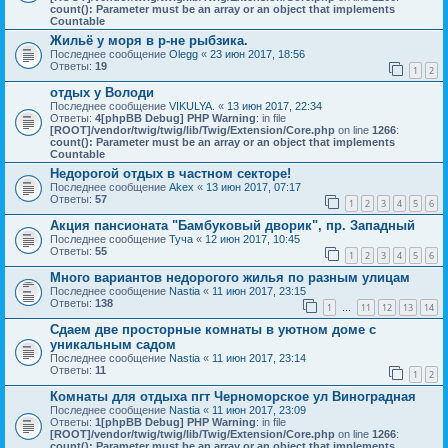
count(): Parameter must be an array or an object that implements
Countable
Жильё у моря в р-не рыбзика.
Последнее сообщение
Olegg
«
23 июн 2017, 18:56
Ответы:
19
1
2
отдых у Володи
Последнее сообщение
VIKULYA.
«
13 июн 2017, 22:34
Ответы:
4
[phpBB Debug] PHP Warning
: in file
[ROOT]/vendor/twig/twig/lib/Twig/Extension/Core.php
on line
1266
:
count(): Parameter must be an array or an object that implements
Countable
Недорогой отдых в частном секторе!
Последнее сообщение
Akex
«
13 июн 2017, 07:17
Ответы:
57
1
2
3
4
5
6
Акция пансионата "Бамбуковый дворик", пр. Западный
Последнее сообщение
Туча
«
12 июн 2017, 10:45
Ответы:
55
1
2
3
4
5
6
Много вариантов недорогого жилья по разным улицам
Последнее сообщение
Nastia
«
11 июн 2017, 23:15
Ответы:
138
1
11
12
13
14
…
Сдаем две просторные комнаты в уютном доме с
уникальным садом
Последнее сообщение
Nastia
«
11 июн 2017, 23:14
Ответы:
11
1
2
Комнаты для отдыха пгт Черноморское ул Виноградная
Последнее сообщение
Nastia
«
11 июн 2017, 23:09
Ответы:
1
[phpBB Debug] PHP Warning
: in file
[ROOT]/vendor/twig/twig/lib/Twig/Extension/Core.php
on line
1266
:
count(): Parameter must be an array or an object that implements