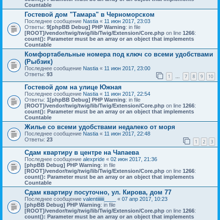
Countable
Гостевой дом "Тамара" в Черноморском
Последнее сообщение
Nastia
«
11 июн 2017, 23:03
Ответы:
9
[phpBB Debug] PHP Warning
: in file
[ROOT]/vendor/twig/twig/lib/Twig/Extension/Core.php
on line
1266
:
count(): Parameter must be an array or an object that implements
Countable
Комфортабельные номера под ключ со всеми удобствами
(Рыбзик)
Последнее сообщение
Nastia
«
11 июн 2017, 23:00
Ответы:
93
1
7
8
9
10
…
Гостевой дом на улице Южная
Последнее сообщение
Nastia
«
11 июн 2017, 22:54
Ответы:
1
[phpBB Debug] PHP Warning
: in file
[ROOT]/vendor/twig/twig/lib/Twig/Extension/Core.php
on line
1266
:
count(): Parameter must be an array or an object that implements
Countable
Жилье со всеми удобствами недалеко от моря
Последнее сообщение
Nastia
«
11 июн 2017, 22:48
Ответы:
23
1
2
3
Сдам квартиру в центре на Чапаева
Последнее сообщение
alexpride
«
02 июн 2017, 21:36
[phpBB Debug] PHP Warning
: in file
[ROOT]/vendor/twig/twig/lib/Twig/Extension/Core.php
on line
1266
:
count(): Parameter must be an array or an object that implements
Countable
Сдам квартиру посуточно, ул. Кирова, дом 77
Последнее сообщение
valentiiiiiii____
«
07 апр 2017, 10:23
[phpBB Debug] PHP Warning
: in file
[ROOT]/vendor/twig/twig/lib/Twig/Extension/Core.php
on line
1266
:
count(): Parameter must be an array or an object that implements