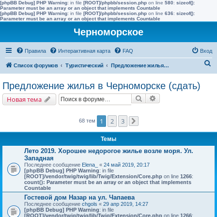
[phpBB Debug] PHP Warning
: in file
[ROOT]/phpbb/session.php
on line
580
:
sizeof():
Parameter must be an array or an object that implements Countable
[phpBB Debug] PHP Warning
: in file
[ROOT]/phpbb/session.php
on line
636
:
sizeof():
Parameter must be an array or an object that implements Countable
Черноморское
Правила
Интерактивная карта
FAQ
Вход
П
Список форумов
Туристический
Предложение жилья в Черноморске (сдать)
о
Предложение жилья в Черноморске (сдать)
и
Поиск
Расширенный поис
Новая тема
с
к
1
2
3
68 тем
След.
Темы
Лето 2019. Хорошее недорогое жилье возле моря. Ул.
Западная
Последнее сообщение
Elena_
«
24 май 2019, 20:17
[phpBB Debug] PHP Warning
: in file
[ROOT]/vendor/twig/twig/lib/Twig/Extension/Core.php
on line
1266
:
count(): Parameter must be an array or an object that implements
Countable
Гостевой дом Назар на ул. Чапаева
Последнее сообщение
chgols
«
29 апр 2019, 14:27
[phpBB Debug] PHP Warning
: in file
[ROOT]/vendor/twig/twig/lib/Twig/Extension/Core.php
on line
1266
: