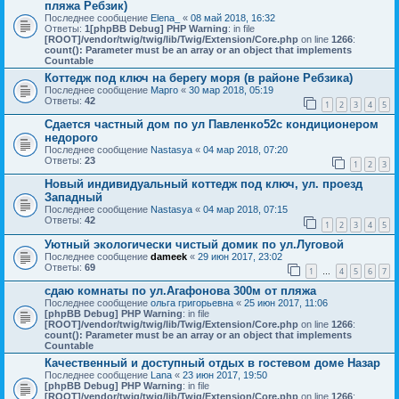
пляжа Ребзик)
Последнее сообщение
Elena_
«
08 май 2018, 16:32
Ответы:
1
[phpBB Debug] PHP Warning
: in file
[ROOT]/vendor/twig/twig/lib/Twig/Extension/Core.php
on line
1266
:
count(): Parameter must be an array or an object that implements
Countable
Коттедж под ключ на берегу моря (в районе Ребзика)
Последнее сообщение
Марго
«
30 мар 2018, 05:19
Ответы:
42
1
2
3
4
5
Сдается частный дом по ул Павленко52с кондиционером
недорого
Последнее сообщение
Nastasya
«
04 мар 2018, 07:20
Ответы:
23
1
2
3
Новый индивидуальный коттедж под ключ, ул. проезд
Западный
Последнее сообщение
Nastasya
«
04 мар 2018, 07:15
Ответы:
42
1
2
3
4
5
Уютный экологически чистый домик по ул.Луговой
Последнее сообщение
dameek
«
29 июн 2017, 23:02
Ответы:
69
1
4
5
6
7
…
сдаю комнаты по ул.Агафонова 300м от пляжа
Последнее сообщение
ольга григорьевна
«
25 июн 2017, 11:06
[phpBB Debug] PHP Warning
: in file
[ROOT]/vendor/twig/twig/lib/Twig/Extension/Core.php
on line
1266
:
count(): Parameter must be an array or an object that implements
Countable
Качественный и доступный отдых в гостевом доме Назар
Последнее сообщение
Lana
«
23 июн 2017, 19:50
[phpBB Debug] PHP Warning
: in file
[ROOT]/vendor/twig/twig/lib/Twig/Extension/Core.php
on line
1266
: