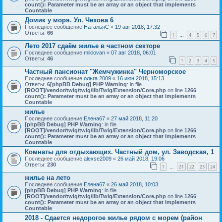
count(): Parameter must be an array or an object that implements
Countable
Домик у моря. Ул. Чехова 6
Последнее сообщение
НатальяС
«
19 авг 2018, 17:32
Ответы:
66
1
4
5
6
7
…
Лето 2017 сдаём жилье в частном секторе
Последнее сообщение
miklovan
«
07 авг 2018, 06:01
Ответы:
46
1
2
3
4
5
Частный пансионат "Жемчужинка" Черноморское
Последнее сообщение
ольга 2009
«
16 июн 2018, 15:13
Ответы:
6
[phpBB Debug] PHP Warning
: in file
[ROOT]/vendor/twig/twig/lib/Twig/Extension/Core.php
on line
1266
:
count(): Parameter must be an array or an object that implements
Countable
жилье
Последнее сообщение
Елена67
«
27 май 2018, 11:20
[phpBB Debug] PHP Warning
: in file
[ROOT]/vendor/twig/twig/lib/Twig/Extension/Core.php
on line
1266
:
count(): Parameter must be an array or an object that implements
Countable
Комнаты для отдыхающих. Частный дом, ул. Заводская, 1
Последнее сообщение
alexse2009
«
26 май 2018, 19:06
Ответы:
230
1
21
22
23
24
…
жилье на лето
Последнее сообщение
Елена67
«
26 май 2018, 10:03
[phpBB Debug] PHP Warning
: in file
[ROOT]/vendor/twig/twig/lib/Twig/Extension/Core.php
on line
1266
:
count(): Parameter must be an array or an object that implements
Countable
2018 - Сдается недорогое жилье рядом с морем (район