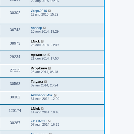
22 апр 2015, 09:16
Игорь2010
30302
11 апр 2015, 15:29
Anheep
36743
10 ноя 2014, 19:29
LNick
38973
26 сен 2014, 21:49
Архангел
29234
21 сен 2014, 17:53
ИгорЕвич
27215
25 авг 2014, 08:48
Tatyana
30563
09 авг 2014, 20:24
Aleksandr Msk
30302
31 июл 2014, 12:09
LNick
120174
14 июл 2014, 18:10
СНУЯЭиП
30287
07 июл 2014, 16:23