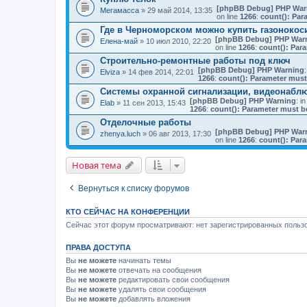
[phpBB Debug] PHP War
Мегамасса
» 29 май 2014, 13:35
on line
1266
:
count(): Par
Где в Черноморском можно купить газонокос
[phpBB Debug] PHP War
Елена-май
» 10 июл 2010, 22:20
on line
1266
:
count(): Par
Строительно-ремонтные работы под ключ
[phpBB Debug] PHP Warning
:
Elviza
» 14 фев 2014, 22:01
1266
:
count(): Parameter must
Системы охранной сигнализации, видеонабл
[phpBB Debug] PHP Warning
: in
Elab
» 11 сен 2013, 15:43
1266
:
count(): Parameter must b
Отделочные работы
[phpBB Debug] PHP War
zhenya.luch
» 06 авг 2013, 17:30
on line
1266
:
count(): Par
Новая тема
Вернуться к списку форумов
КТО СЕЙЧАС НА КОНФЕРЕНЦИИ
Сейчас этот форум просматривают: нет зарегистрированных пользо
ПРАВА ДОСТУПА
Вы
не можете
начинать темы
Вы
не можете
отвечать на сообщения
Вы
не можете
редактировать свои сообщения
Вы
не можете
удалять свои сообщения
Вы
не можете
добавлять вложения