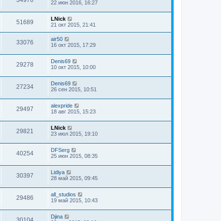
22 июн 2016, 16:27
LNick
51689
21 окт 2015, 21:41
air50
33076
16 окт 2015, 17:29
Denis69
29278
10 окт 2015, 10:00
Denis69
27234
26 сен 2015, 10:51
alexpride
29497
18 авг 2015, 15:23
LNick
29821
23 июл 2015, 19:10
DFSerg
40254
25 июн 2015, 08:35
Lidiya
30397
28 май 2015, 09:45
all_studios
29486
19 май 2015, 10:43
Djina
30104