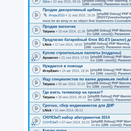
[phpBB Debug] PHP Warning
: i
Djina
» 22 апр 2015, 09:16
1266
:
count(): Parameter must b
Продам декоративный щебень
[phpBB Debug] PHP 
Игорь2010
» 11 апр 2015, 15:29
[ROOT]/vendor/twig/tw
must be an array or an object that implements Countable
Продам вагончик
[phpBB Debug] PHP Warnin
Tatyana
» 10 ноя 2014, 11:38
line
1266
:
count(): Parameter
Предлагаю батарейный блок BG-E5 (аналог) д
[phpBB Debug] PHP Warning
:
LNick
» 17 сен 2014, 18:03
1266
:
count(): Parameter must 
Куплю строительные паллеты (поддоны)
[phpBB Debug] PHP Warn
Архангел
» 21 сен 2014, 17:53
line
1266
:
count(): Paramet
Нуждается в помощи
[phpBB Debug] PHP Warn
ИгорЕвич
» 24 авг 2014, 19:34
line
1266
:
count(): Paramet
Ищу специалистов по валке деревьев любой 
[phpBB Debug] PHP Warnin
Tatyana
» 09 авг 2014, 20:24
line
1266
:
count(): Parameter 
Где взять телевизор на прокат?
[phpBB Debug] PHP Warni
Tatyana
» 30 июл 2014, 09:19
line
1266
:
count(): Parameter
Срочно, сбор медикаментов для ДНР
LNick
» 01 июн 2014, 08:13
СНУЯЭиП набор абитуриентов 2014
[phpBB Debug] PHP Warn
СНУЯЭиП
» 07 июл 2014, 16:23
on line
1266
:
count(): Para
Куплю телок