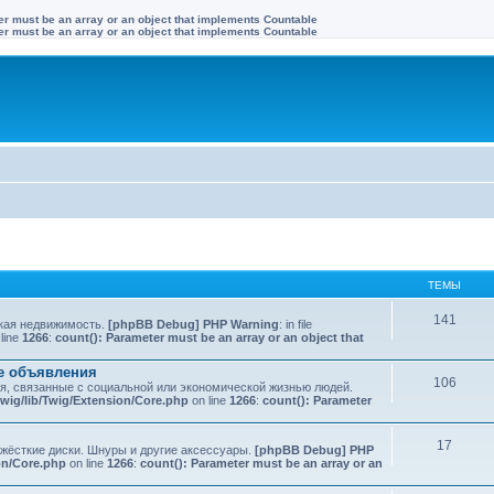
ter must be an array or an object that implements Countable
ter must be an array or an object that implements Countable
ТЕМЫ
141
ская недвижимость.
[phpBB Debug] PHP Warning
: in file
line
1266
:
count(): Parameter must be an array or an object that
ые объявления
106
ия, связанные с социальной или экономической жизнью людей.
wig/lib/Twig/Extension/Core.php
on line
1266
:
count(): Parameter
17
 жёсткие диски. Шнуры и другие аксессуары.
[phpBB Debug] PHP
on/Core.php
on line
1266
:
count(): Parameter must be an array or an