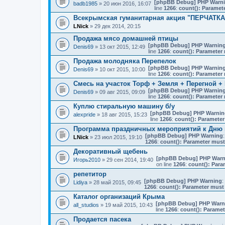
[phpBB Debug] PHP Warn
badb1985
» 20 июн 2016, 16:07
line
1266
:
count(): Paramet
Всекрымская гуманитарная акция "ПЕРЧАТ
LNick
» 29 дек 2014, 20:15
Продажа мясо домашней птицы
[phpBB Debug] PHP Warnin
Denis69
» 13 окт 2015, 12:49
line
1266
:
count(): Parameter 
Продажа молодняка Перепелок
[phpBB Debug] PHP Warnin
Denis69
» 10 окт 2015, 10:00
line
1266
:
count(): Parameter 
Смесь на участок Торф + Земля + Перегной +
[phpBB Debug] PHP Warnin
Denis69
» 09 авг 2015, 09:09
line
1266
:
count(): Parameter 
Куплю стиральную машину б/у
[phpBB Debug] PHP Warnin
alexpride
» 18 авг 2015, 15:23
line
1266
:
count(): Parameter
Программа праздничных мероприятий к Дню 
[phpBB Debug] PHP Warning
:
LNick
» 23 июл 2015, 19:10
1266
:
count(): Parameter must
Декоративный щебень
[phpBB Debug] PHP Warn
Игорь2010
» 29 сен 2014, 19:40
on line
1266
:
count(): Para
репетитор
[phpBB Debug] PHP Warning
:
Lidiya
» 28 май 2015, 09:45
1266
:
count(): Parameter must 
Каталог организаций Крыма
[phpBB Debug] PHP Warn
all_studios
» 19 май 2015, 10:43
line
1266
:
count(): Paramet
Продается пасека