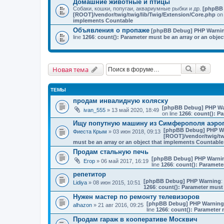
Домашние животные и птицы
Собаки, кошки, попугаи, аквариумные рыбки и др.
[phpBB
[ROOT]/vendor/twig/twig/lib/Twig/Extension/Core.php
on 
implements Countable
Объявления о пропаже
[phpBB Debug] PHP Warni
line
1266
:
count(): Parameter must be an array or an obje
Поиск
Расш
Новая тема
ТЕМЫ
продам инвалидную коляску
[phpBB Debug] PHP Wa
ivan_555
» 13 май 2020, 18:49
on line
1266
:
count(): Pa
Ищу попутную машину из Симферополя аэро
[phpBB Debug] PHP W
Фиеста Крым
» 03 июн 2018, 09:13
[ROOT]/vendor/twig/tw
must be an array or an object that implements Countable
Продам стальную печь
[phpBB Debug] PHP Warni
Егор
» 06 май 2017, 16:19
line
1266
:
count(): Paramete
репетитор
[phpBB Debug] PHP Warning
:
Lidiya
» 08 июн 2015, 10:51
1266
:
count(): Parameter must 
Нужен мастер по ремонту телевизоров
[phpBB Debug] PHP Warning
alhazon
» 21 авг 2016, 09:25
line
1266
:
count(): Parameter 
Продам гараж в кооперативе Москвич