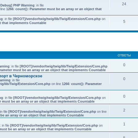
24
 Debug] PHP Warning
: in file
line
1266
:
count(): Parameter must be an array or an object that
ng
: in file
[ROOT]/vendor/twig/twig/lib/Twig/Extension/Core.php
on
5
ct that implements Countable
иренный поиск
ОТВЕТЫ
0
rning
: in file
[ROOT]/vendor/twig/twig/lib/Twig/Extension/Core.php
rameter must be an array or an object that implements Countable
порт в Черноморское
0
arning
: in file
ig/lib/Twig/Extension/Core.php
on line
1266
:
count(): Parameter
0
ng
: in file
[ROOT]/vendor/twig/twig/lib/Twig/Extension/Core.php
on
r must be an array or an object that implements Countable
2
 in file
[ROOT]/vendor/twig/twig/lib/Twig/Extension/Core.php
on line
be an array or an object that implements Countable
1
: in file
[ROOT]/vendor/twig/twig/lib/Twig/Extension/Core.php
on
must be an array or an object that implements Countable
5