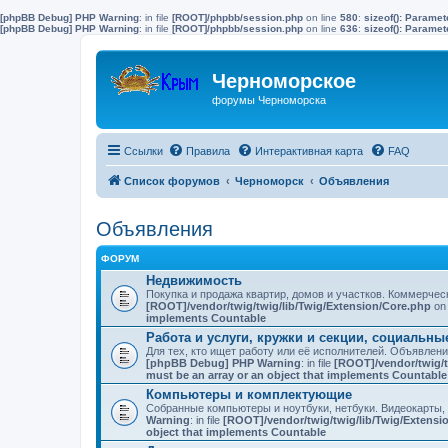
[phpBB Debug] PHP Warning
: in file
[ROOT]/phpbb/session.php
on line
580
:
sizeof(): Parame
[phpBB Debug] PHP Warning
: in file
[ROOT]/phpbb/session.php
on line
636
:
sizeof(): Parame
Черноморское
форумы Черноморска
Ссылки
Правила
Интерактивная карта
FAQ
Список форумов
Черноморск
Объявления
Объявления
ФОРУМ
Недвижимость
Покупка и продажа квартир, домов и участков. Коммерче
[ROOT]/vendor/twig/twig/lib/Twig/Extension/Core.php
on 
implements Countable
Работа и услуги, кружки и секции, социальн
Для тех, кто ищет работу или её исполнителей. Объявлен
[phpBB Debug] PHP Warning
: in file
[ROOT]/vendor/twig/t
must be an array or an object that implements Countable
Компьютеры и комплектующие
Собранные компьютеры и ноутбуки, нетбуки. Видеокарты,
Warning
: in file
[ROOT]/vendor/twig/twig/lib/Twig/Extensi
object that implements Countable