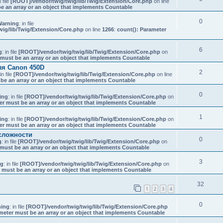
n file
[ROOT]/vendor/twig/twig/lib/Twig/Extension/Core.php
on line
e an array or an object that implements Countable
0
Warning
: in file
ig/lib/Twig/Extension/Core.php
on line
1266
:
count(): Parameter
6
g
: in file
[ROOT]/vendor/twig/twig/lib/Twig/Extension/Core.php
on
 must be an array or an object that implements Countable
ля Canon 450D
2
 in file
[ROOT]/vendor/twig/twig/lib/Twig/Extension/Core.php
on line
be an array or an object that implements Countable
0
ing
: in file
[ROOT]/vendor/twig/twig/lib/Twig/Extension/Core.php
on
er must be an array or an object that implements Countable
1
ing
: in file
[ROOT]/vendor/twig/twig/lib/Twig/Extension/Core.php
on
er must be an array or an object that implements Countable
сложности
0
g
: in file
[ROOT]/vendor/twig/twig/lib/Twig/Extension/Core.php
on
must be an array or an object that implements Countable
3
ng
: in file
[ROOT]/vendor/twig/twig/lib/Twig/Extension/Core.php
on
 must be an array or an object that implements Countable
32
1
2
3
4
0
ing
: in file
[ROOT]/vendor/twig/twig/lib/Twig/Extension/Core.php
meter must be an array or an object that implements Countable