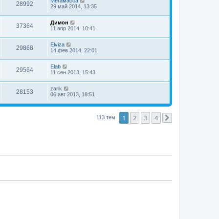
Мегамасса
28992
29 май 2014, 13:35
Димон
37364
11 апр 2014, 10:41
Elviza
29868
14 фев 2014, 22:01
Elab
29564
11 сен 2013, 15:43
zarik
28153
06 авг 2013, 18:51
1
2
3
4
113 тем
След.