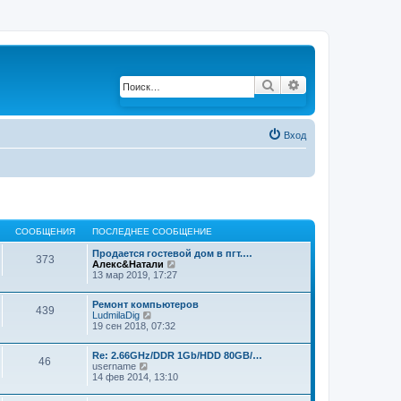
Поиск
Расширенный по
Вход
СООБЩЕНИЯ
ПОСЛЕДНЕЕ СООБЩЕНИЕ
Продается гостевой дом в пгт.…
373
Алекс&Натали
П
13 мар 2019, 17:27
е
р
е
Ремонт компьютеров
й
439
LudmilaDig
П
т
19 сен 2018, 07:32
е
и
р
к
е
п
Re: 2.66GHz/DDR 1Gb/HDD 80GB/…
й
46
о
username
П
т
с
14 фев 2014, 13:10
е
и
л
р
к
е
е
п