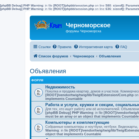
[phpBB Debug] PHP Warning
: in file
[ROOT]/phpbb/session.php
on line
580
:
sizeof(): Parame
[phpBB Debug] PHP Warning
: in file
[ROOT]/phpbb/session.php
on line
636
:
sizeof(): Parame
Черноморское
форумы Черноморска
Ссылки
Правила
Интерактивная карта
FAQ
Список форумов
Черноморск
Объявления
Объявления
ФОРУМ
Недвижимость
Покупка и продажа квартир, домов и участков. Коммерче
[ROOT]/vendor/twig/twig/lib/Twig/Extension/Core.php
on 
implements Countable
Работа и услуги, кружки и секции, социальн
Для тех, кто ищет работу или её исполнителей. Объявлен
[phpBB Debug] PHP Warning
: in file
[ROOT]/vendor/twig/t
must be an array or an object that implements Countable
Компьютеры и комплектующие
Собранные компьютеры и ноутбуки, нетбуки. Видеокарты,
Warning
: in file
[ROOT]/vendor/twig/twig/lib/Twig/Extensi
object that implements Countable