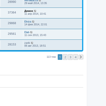
Мегамасса
28990
29 май 2014, 13:35
Димон
37364
11 апр 2014, 10:41
Elviza
29868
14 фев 2014, 22:01
Elab
29561
11 сен 2013, 15:43
zarik
28153
06 авг 2013, 18:51
1
2
3
4
113 тем
След.