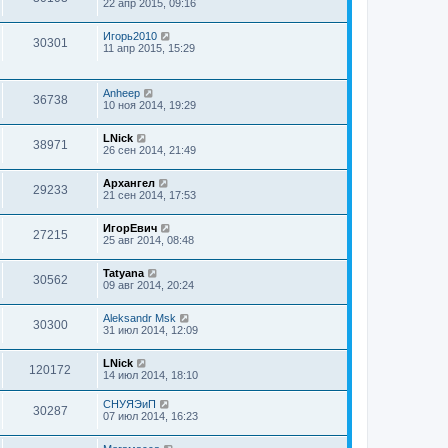
22 апр 2015, 09:16
Игорь2010
30301
11 апр 2015, 15:29
Anheep
36738
10 ноя 2014, 19:29
LNick
38971
26 сен 2014, 21:49
Архангел
29233
21 сен 2014, 17:53
ИгорЕвич
27215
25 авг 2014, 08:48
Tatyana
30562
09 авг 2014, 20:24
Aleksandr Msk
30300
31 июл 2014, 12:09
LNick
120172
14 июл 2014, 18:10
СНУЯЭиП
30287
07 июл 2014, 16:23