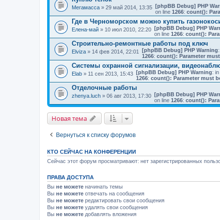
[phpBB Debug] PHP War
Мегамасса
» 29 май 2014, 13:35
on line
1266
:
count(): Par
Где в Черноморском можно купить газонокос
[phpBB Debug] PHP War
Елена-май
» 10 июл 2010, 22:20
on line
1266
:
count(): Par
Строительно-ремонтные работы под ключ
[phpBB Debug] PHP Warning
:
Elviza
» 14 фев 2014, 22:01
1266
:
count(): Parameter must
Системы охранной сигнализации, видеонабл
[phpBB Debug] PHP Warning
: in
Elab
» 11 сен 2013, 15:43
1266
:
count(): Parameter must b
Отделочные работы
[phpBB Debug] PHP War
zhenya.luch
» 06 авг 2013, 17:30
on line
1266
:
count(): Par
Новая тема
Вернуться к списку форумов
КТО СЕЙЧАС НА КОНФЕРЕНЦИИ
Сейчас этот форум просматривают: нет зарегистрированных пользо
ПРАВА ДОСТУПА
Вы
не можете
начинать темы
Вы
не можете
отвечать на сообщения
Вы
не можете
редактировать свои сообщения
Вы
не можете
удалять свои сообщения
Вы
не можете
добавлять вложения