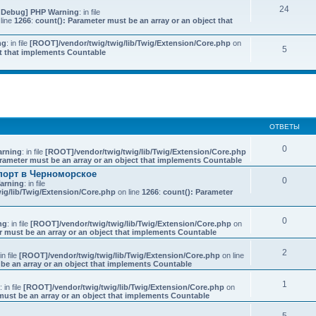
24
 Debug] PHP Warning
: in file
line
1266
:
count(): Parameter must be an array or an object that
ng
: in file
[ROOT]/vendor/twig/twig/lib/Twig/Extension/Core.php
on
5
ct that implements Countable
иренный поиск
ОТВЕТЫ
0
rning
: in file
[ROOT]/vendor/twig/twig/lib/Twig/Extension/Core.php
rameter must be an array or an object that implements Countable
порт в Черноморское
0
arning
: in file
ig/lib/Twig/Extension/Core.php
on line
1266
:
count(): Parameter
0
ng
: in file
[ROOT]/vendor/twig/twig/lib/Twig/Extension/Core.php
on
r must be an array or an object that implements Countable
2
 in file
[ROOT]/vendor/twig/twig/lib/Twig/Extension/Core.php
on line
be an array or an object that implements Countable
1
: in file
[ROOT]/vendor/twig/twig/lib/Twig/Extension/Core.php
on
must be an array or an object that implements Countable
5