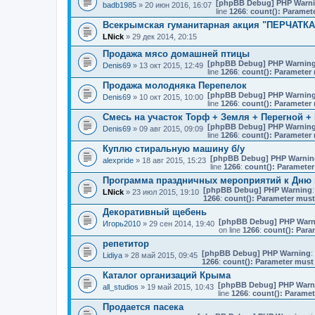
[phpBB Debug] PHP Warn
badb1985
» 20 июн 2016, 16:07
line
1266
:
count(): Paramet
Всекрымская гуманитарная акция "ПЕРЧАТ
LNick
» 29 дек 2014, 20:15
Продажа мясо домашней птицы
[phpBB Debug] PHP Warnin
Denis69
» 13 окт 2015, 12:49
line
1266
:
count(): Parameter 
Продажа молодняка Перепелок
[phpBB Debug] PHP Warnin
Denis69
» 10 окт 2015, 10:00
line
1266
:
count(): Parameter 
Смесь на участок Торф + Земля + Перегной +
[phpBB Debug] PHP Warnin
Denis69
» 09 авг 2015, 09:09
line
1266
:
count(): Parameter 
Куплю стиральную машину б/у
[phpBB Debug] PHP Warnin
alexpride
» 18 авг 2015, 15:23
line
1266
:
count(): Parameter
Программа праздничных мероприятий к Дню 
[phpBB Debug] PHP Warning
:
LNick
» 23 июл 2015, 19:10
1266
:
count(): Parameter must
Декоративный щебень
[phpBB Debug] PHP Warn
Игорь2010
» 29 сен 2014, 19:40
on line
1266
:
count(): Para
репетитор
[phpBB Debug] PHP Warning
:
Lidiya
» 28 май 2015, 09:45
1266
:
count(): Parameter must 
Каталог организаций Крыма
[phpBB Debug] PHP Warn
all_studios
» 19 май 2015, 10:43
line
1266
:
count(): Paramet
Продается пасека