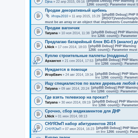
[phpBB Debug] PHP Warning
: i
Djina
» 22 апр 2015, 09:16
1266
:
count(): Parameter must b
Продам декоративный щебень
[phpBB Debug] PHP 
Игорь2010
» 11 апр 2015, 15:29
[ROOT]/vendor/twig/tw
must be an array or an object that implements Countable
Продам вагончик
[phpBB Debug] PHP Warnin
Tatyana
» 10 ноя 2014, 11:38
line
1266
:
count(): Parameter
Предлагаю батарейный блок BG-E5 (аналог) д
[phpBB Debug] PHP Warning
:
LNick
» 17 сен 2014, 18:03
1266
:
count(): Parameter must 
Куплю строительные паллеты (поддоны)
[phpBB Debug] PHP Warn
Архангел
» 21 сен 2014, 17:53
line
1266
:
count(): Paramet
Нуждается в помощи
[phpBB Debug] PHP Warn
ИгорЕвич
» 24 авг 2014, 19:34
line
1266
:
count(): Paramet
Ищу специалистов по валке деревьев любой 
[phpBB Debug] PHP Warnin
Tatyana
» 09 авг 2014, 20:24
line
1266
:
count(): Parameter 
Где взять телевизор на прокат?
[phpBB Debug] PHP Warni
Tatyana
» 30 июл 2014, 09:19
line
1266
:
count(): Parameter
Срочно, сбор медикаментов для ДНР
LNick
» 01 июн 2014, 08:13
СНУЯЭиП набор абитуриентов 2014
[phpBB Debug] PHP Warn
СНУЯЭиП
» 07 июл 2014, 16:23
on line
1266
:
count(): Para
Куплю телок