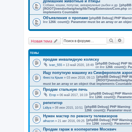
Домашние животные и птицы
Собаки, кошки, попугаи, аквариумные рыбки и др.
[phpBB
[ROOT]/vendor/twig/twig/lib/Twig/Extension/Core.php
on 
implements Countable
Объявления о пропаже
[phpBB Debug] PHP Warni
line
1266
:
count(): Parameter must be an array or an obje
Поиск
Расш
Новая тема
ТЕМЫ
продам инвалидную коляску
[phpBB Debug] PHP Wa
ivan_555
» 13 май 2020, 18:49
on line
1266
:
count(): Pa
Ищу попутную машину из Симферополя аэро
[phpBB Debug] PHP W
Фиеста Крым
» 03 июн 2018, 09:13
[ROOT]/vendor/twig/tw
must be an array or an object that implements Countable
Продам стальную печь
[phpBB Debug] PHP Warni
Егор
» 06 май 2017, 16:19
line
1266
:
count(): Paramete
репетитор
[phpBB Debug] PHP Warning
:
Lidiya
» 08 июн 2015, 10:51
1266
:
count(): Parameter must 
Нужен мастер по ремонту телевизоров
[phpBB Debug] PHP Warning
alhazon
» 21 авг 2016, 09:25
line
1266
:
count(): Parameter 
Продам гараж в кооперативе Москвич