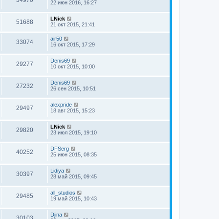
22 июн 2016, 16:27
LNick
51688
21 окт 2015, 21:41
air50
33074
16 окт 2015, 17:29
Denis69
29277
10 окт 2015, 10:00
Denis69
27232
26 сен 2015, 10:51
alexpride
29497
18 авг 2015, 15:23
LNick
29820
23 июл 2015, 19:10
DFSerg
40252
25 июн 2015, 08:35
Lidiya
30397
28 май 2015, 09:45
all_studios
29485
19 май 2015, 10:43
Djina
30103