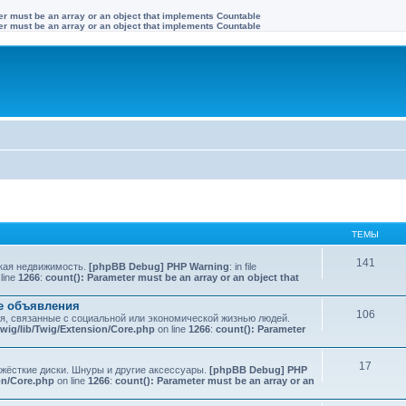
ter must be an array or an object that implements Countable
ter must be an array or an object that implements Countable
ТЕМЫ
141
ская недвижимость.
[phpBB Debug] PHP Warning
: in file
line
1266
:
count(): Parameter must be an array or an object that
ые объявления
106
ия, связанные с социальной или экономической жизнью людей.
wig/lib/Twig/Extension/Core.php
on line
1266
:
count(): Parameter
17
 жёсткие диски. Шнуры и другие аксессуары.
[phpBB Debug] PHP
on/Core.php
on line
1266
:
count(): Parameter must be an array or an