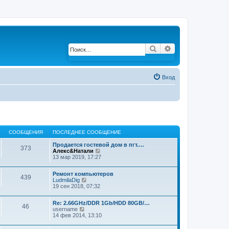
Поиск
Расширенный по
Вход
СООБЩЕНИЯ
ПОСЛЕДНЕЕ СООБЩЕНИЕ
Продается гостевой дом в пгт.…
373
Алекс&Натали
П
13 мар 2019, 17:27
е
р
е
Ремонт компьютеров
й
439
LudmilaDig
П
т
19 сен 2018, 07:32
е
и
р
к
е
п
Re: 2.66GHz/DDR 1Gb/HDD 80GB/…
й
46
о
username
П
т
с
14 фев 2014, 13:10
е
и
л
р
к
е
е
п