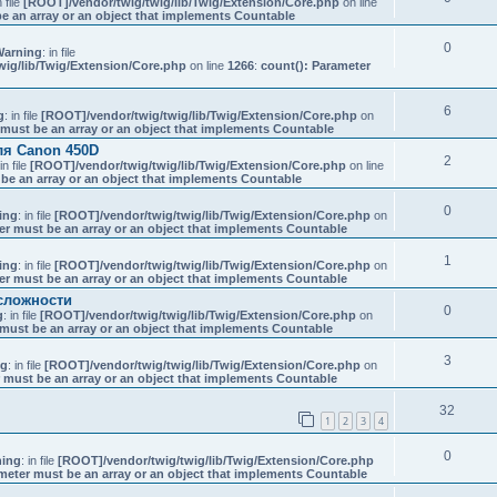
n file
[ROOT]/vendor/twig/twig/lib/Twig/Extension/Core.php
on line
e an array or an object that implements Countable
0
Warning
: in file
ig/lib/Twig/Extension/Core.php
on line
1266
:
count(): Parameter
6
g
: in file
[ROOT]/vendor/twig/twig/lib/Twig/Extension/Core.php
on
 must be an array or an object that implements Countable
ля Canon 450D
2
 in file
[ROOT]/vendor/twig/twig/lib/Twig/Extension/Core.php
on line
be an array or an object that implements Countable
0
ing
: in file
[ROOT]/vendor/twig/twig/lib/Twig/Extension/Core.php
on
er must be an array or an object that implements Countable
1
ing
: in file
[ROOT]/vendor/twig/twig/lib/Twig/Extension/Core.php
on
er must be an array or an object that implements Countable
сложности
0
g
: in file
[ROOT]/vendor/twig/twig/lib/Twig/Extension/Core.php
on
must be an array or an object that implements Countable
3
ng
: in file
[ROOT]/vendor/twig/twig/lib/Twig/Extension/Core.php
on
 must be an array or an object that implements Countable
32
1
2
3
4
0
ing
: in file
[ROOT]/vendor/twig/twig/lib/Twig/Extension/Core.php
meter must be an array or an object that implements Countable