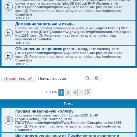
Шнуры и другие аксессуары.
[phpBB Debug] PHP Warning
: in file
[ROOT]/vendor/twig/twig/lib/Twig/Extension/Core.php
on line
1266
:
count(): Parameter must be an array or an object that implements
Countable
Темы:
17
Домашние животные и птицы
Собаки, кошки, попугаи, аквариумные рыбки и др.
[phpBB Debug] PHP
Warning
: in file
[ROOT]/vendor/twig/twig/lib/Twig/Extension/Core.php
on
line
1266
:
count(): Parameter must be an array or an object that
implements Countable
Темы:
24
Объявления о пропаже
[phpBB Debug] PHP Warning
: in file
[ROOT]/vendor/twig/twig/lib/Twig/Extension/Core.php
on line
1266
:
count(): Parameter must be an array or an object that implements
Countable
Темы:
5
Поиск
Расширенный поис
Новая тема
1
2
3
4
113 тем
След.
Темы
продам инвалидную коляску
Последнее сообщение
ivan_555
«
13 май 2020, 18:49
[phpBB Debug] PHP Warning
: in file
[ROOT]/vendor/twig/twig/lib/Twig/Extension/Core.php
on line
1266
:
count(): Parameter must be an array or an object that implements
Countable
Ищу попутную машину из Симферополя аэропорт в