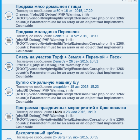
Продажа мясо домашней птицы
Последнее сообщение
air50
«
16 окт 2015, 17:29
Ответы:
4
[phpBB Debug] PHP Warning
: in file
[ROOT]/vendor/twig/twig/lib/Twig/Extension/Core.php
on line
1266
:
count(): Parameter must be an array or an object that implements
Countable
Продажа молодняка Перепелок
Последнее сообщение
Denis69
«
10 окт 2015, 10:00
[phpBB Debug] PHP Warning
: in file
[ROOT]/vendor/twig/twig/lib/Twig/Extension/Core.php
on line
1266
:
count(): Parameter must be an array or an object that implements
Countable
Смесь на участок Торф + Земля + Перегной + Песок
Последнее сообщение
Denis69
«
26 сен 2015, 10:51
Ответы:
1
[phpBB Debug] PHP Warning
: in file
[ROOT]/vendor/twig/twig/lib/Twig/Extension/Core.php
on line
1266
:
count(): Parameter must be an array or an object that implements
Countable
Куплю стиральную машину б/у
Последнее сообщение
alexpride
«
18 авг 2015, 15:23
[phpBB Debug] PHP Warning
: in file
[ROOT]/vendor/twig/twig/lib/Twig/Extension/Core.php
on line
1266
:
count(): Parameter must be an array or an object that implements
Countable
Программа праздничных мероприятий к Дню поселка
Последнее сообщение
LNick
«
23 июл 2015, 19:10
[phpBB Debug] PHP Warning
: in file
[ROOT]/vendor/twig/twig/lib/Twig/Extension/Core.php
on line
1266
:
count(): Parameter must be an array or an object that implements
Countable
Декоративный щебень
Последнее сообщение
DFSerg
«
25 июн 2015, 08:35