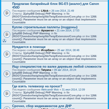
Предлагаю батарейный блок BG-E5 (аналог) для Canon
450D
Последнее сообщение
LNick
«
26 сен 2014, 21:49
Ответы:
2
[phpBB Debug] PHP Warning
: in file
[ROOT]/vendor/twig/twig/lib/Twig/Extension/Core.php
on line
1266
:
count(): Parameter must be an array or an object that implements
Countable
Куплю строительные паллеты (поддоны)
Последнее сообщение
Архангел
«
21 сен 2014, 17:53
[phpBB Debug] PHP Warning
: in file
[ROOT]/vendor/twig/twig/lib/Twig/Extension/Core.php
on line
1266
:
count(): Parameter must be an array or an object that implements
Countable
Нуждается в помощи
Последнее сообщение
ИгорЕвич
«
25 авг 2014, 08:48
Ответы:
1
[phpBB Debug] PHP Warning
: in file
[ROOT]/vendor/twig/twig/lib/Twig/Extension/Core.php
on line
1266
:
count(): Parameter must be an array or an object that implements
Countable
Ищу специалистов по валке деревьев любой сложности
Последнее сообщение
Tatyana
«
09 авг 2014, 20:24
[phpBB Debug] PHP Warning
: in file
[ROOT]/vendor/twig/twig/lib/Twig/Extension/Core.php
on line
1266
:
count(): Parameter must be an array or an object that implements
Countable
Где взять телевизор на прокат?
Последнее сообщение
Aleksandr Msk
«
31 июл 2014, 12:09
Ответы:
3
[phpBB Debug] PHP Warning
: in file
[ROOT]/vendor/twig/twig/lib/Twig/Extension/Core.php
on line
1266
:
count(): Parameter must be an array or an object that implements
Countable
Срочно, сбор медикаментов для ДНР