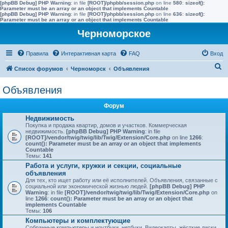
[phpBB Debug] PHP Warning
: in file
[ROOT]/phpbb/session.php
on line
580
:
sizeof():
Parameter must be an array or an object that implements Countable
[phpBB Debug] PHP Warning
: in file
[ROOT]/phpbb/session.php
on line
636
:
sizeof():
Parameter must be an array or an object that implements Countable
Черноморское
Правила
Интерактивная карта
FAQ
Вход
П
Список форумов
Черноморск
Объявления
о
Объявления
и
с
Форум
к
Недвижимость
Покупка и продажа квартир, домов и участков. Коммерческая
недвижимость.
[phpBB Debug] PHP Warning
: in file
[ROOT]/vendor/twig/twig/lib/Twig/Extension/Core.php
on line
1266
:
count(): Parameter must be an array or an object that implements
Countable
Темы:
141
Работа и услуги, кружки и секции, социальные
объявления
Для тех, кто ищет работу или её исполнителей. Объявления, связанные с
социальной или экономической жизнью людей.
[phpBB Debug] PHP
Warning
: in file
[ROOT]/vendor/twig/twig/lib/Twig/Extension/Core.php
on
line
1266
:
count(): Parameter must be an array or an object that
implements Countable
Темы:
106
Компьютеры и комплектующие
Собранные компьютеры и ноутбуки, нетбуки. Видеокарты, жёсткие диски.