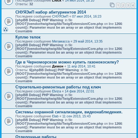
Последнее сообщение
LNick
«
14 июл 2014, 18:10
Ответы:
32
1
2
3
4
СНУЯЭиП набор абитуриентов 2014
Последнее сообщение
СНУЯЭиП
«
07 июл 2014, 16:23
[phpBB Debug] PHP Warning
: in file
[ROOT]/vendor/twig/twig/lib/Twig/Extension/Core.php
on line
1266
:
count(): Parameter must be an array or an object that implements
Countable
Куплю телок
Последнее сообщение
Мегамасса
«
29 май 2014, 13:35
[phpBB Debug] PHP Warning
: in file
[ROOT]/vendor/twig/twig/lib/Twig/Extension/Core.php
on line
1266
:
count(): Parameter must be an array or an object that implements
Countable
Где в Черноморском можно купить газонокосилку?
Последнее сообщение
Димон
«
11 апр 2014, 10:41
Ответы:
6
[phpBB Debug] PHP Warning
: in file
[ROOT]/vendor/twig/twig/lib/Twig/Extension/Core.php
on line
1266
:
count(): Parameter must be an array or an object that implements
Countable
Строительно-ремонтные работы под ключ
Последнее сообщение
Elviza
«
14 фев 2014, 22:01
[phpBB Debug] PHP Warning
: in file
[ROOT]/vendor/twig/twig/lib/Twig/Extension/Core.php
on line
1266
:
count(): Parameter must be an array or an object that implements
Countable
Системы охранной сигнализации, видеонаблюдения.
Последнее сообщение
Elab
«
11 сен 2013, 15:43
[phpBB Debug] PHP Warning
: in file
[ROOT]/vendor/twig/twig/lib/Twig/Extension/Core.php
on line
1266
:
count(): Parameter must be an array or an object that implements
Countable
Отделочные работы