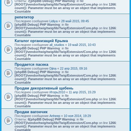
Ответы:
7
[phpBB Debug] PHP Warning
: in file
[ROOT]/vendor/twig/twig/lib/Twig/Extension/Core.php
on line
1266
:
count(): Parameter must be an array or an object that implements
Countable
репетитор
Последнее сообщение
Lidiya
«
28 май 2015, 09:45
[phpBB Debug] PHP Warning
: in file
[ROOT]/vendor/twig/twig/lib/Twig/Extension/Core.php
on line
1266
:
count(): Parameter must be an array or an object that implements
Countable
Каталог организаций Крыма
Последнее сообщение
all_studios
«
19 май 2015, 10:43
[phpBB Debug] PHP Warning
: in file
[ROOT]/vendor/twig/twig/lib/Twig/Extension/Core.php
on line
1266
:
count(): Parameter must be an array or an object that implements
Countable
Продается пасека
Последнее сообщение
Djina
«
22 апр 2015, 09:16
[phpBB Debug] PHP Warning
: in file
[ROOT]/vendor/twig/twig/lib/Twig/Extension/Core.php
on line
1266
:
count(): Parameter must be an array or an object that implements
Countable
Продам декоративный щебень
Последнее сообщение
Игорь2010
«
11 апр 2015, 15:29
[phpBB Debug] PHP Warning
: in file
[ROOT]/vendor/twig/twig/lib/Twig/Extension/Core.php
on line
1266
:
count(): Parameter must be an array or an object that implements
Countable
Продам вагончик
Последнее сообщение
Anheep
«
10 ноя 2014, 19:29
Ответы:
6
[phpBB Debug] PHP Warning
: in file
[ROOT]/vendor/twig/twig/lib/Twig/Extension/Core.php
on line
1266
:
count(): Parameter must be an array or an object that implements
Countable