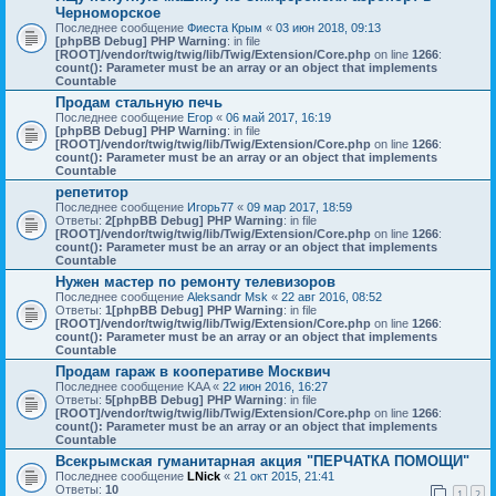
Черноморское
Последнее сообщение
Фиеста Крым
«
03 июн 2018, 09:13
[phpBB Debug] PHP Warning
: in file
[ROOT]/vendor/twig/twig/lib/Twig/Extension/Core.php
on line
1266
:
count(): Parameter must be an array or an object that implements
Countable
Продам стальную печь
Последнее сообщение
Егор
«
06 май 2017, 16:19
[phpBB Debug] PHP Warning
: in file
[ROOT]/vendor/twig/twig/lib/Twig/Extension/Core.php
on line
1266
:
count(): Parameter must be an array or an object that implements
Countable
репетитор
Последнее сообщение
Игорь77
«
09 мар 2017, 18:59
Ответы:
2
[phpBB Debug] PHP Warning
: in file
[ROOT]/vendor/twig/twig/lib/Twig/Extension/Core.php
on line
1266
:
count(): Parameter must be an array or an object that implements
Countable
Нужен мастер по ремонту телевизоров
Последнее сообщение
Aleksandr Msk
«
22 авг 2016, 08:52
Ответы:
1
[phpBB Debug] PHP Warning
: in file
[ROOT]/vendor/twig/twig/lib/Twig/Extension/Core.php
on line
1266
:
count(): Parameter must be an array or an object that implements
Countable
Продам гараж в кооперативе Москвич
Последнее сообщение
KAA
«
22 июн 2016, 16:27
Ответы:
5
[phpBB Debug] PHP Warning
: in file
[ROOT]/vendor/twig/twig/lib/Twig/Extension/Core.php
on line
1266
:
count(): Parameter must be an array or an object that implements
Countable
Всекрымская гуманитарная акция "ПЕРЧАТКА ПОМОЩИ"
Последнее сообщение
LNick
«
21 окт 2015, 21:41
Ответы:
10
1
2