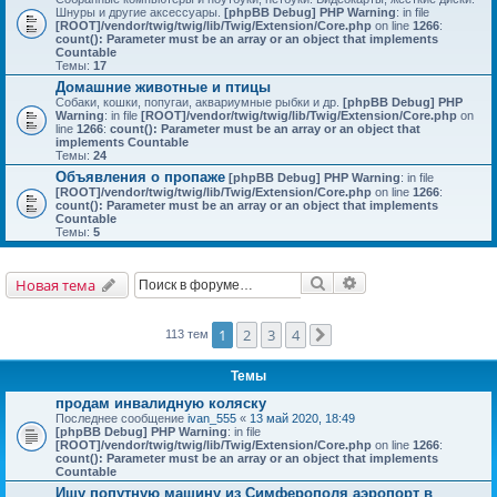
Шнуры и другие аксессуары.
[phpBB Debug] PHP Warning
: in file
[ROOT]/vendor/twig/twig/lib/Twig/Extension/Core.php
on line
1266
:
count(): Parameter must be an array or an object that implements
Countable
Темы:
17
Домашние животные и птицы
Собаки, кошки, попугаи, аквариумные рыбки и др.
[phpBB Debug] PHP
Warning
: in file
[ROOT]/vendor/twig/twig/lib/Twig/Extension/Core.php
on
line
1266
:
count(): Parameter must be an array or an object that
implements Countable
Темы:
24
Объявления о пропаже
[phpBB Debug] PHP Warning
: in file
[ROOT]/vendor/twig/twig/lib/Twig/Extension/Core.php
on line
1266
:
count(): Parameter must be an array or an object that implements
Countable
Темы:
5
Поиск
Расширенный поис
Новая тема
1
2
3
4
113 тем
След.
Темы
продам инвалидную коляску
Последнее сообщение
ivan_555
«
13 май 2020, 18:49
[phpBB Debug] PHP Warning
: in file
[ROOT]/vendor/twig/twig/lib/Twig/Extension/Core.php
on line
1266
:
count(): Parameter must be an array or an object that implements
Countable
Ищу попутную машину из Симферополя аэропорт в