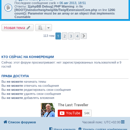
Последнее сообщение
zarik
«
06 авг 2013, 18:51
Ответы:
1
[phpBB Debug] PHP Warning
: in file
[ROOT]/vendor/twig/twig/lib/Twig/Extension/Core.php
on line
1266
:
count(): Parameter must be an array or an object that implements
Countable
Новая тема
1
2
3
4
113 тем
След.
КТО СЕЙЧАС НА КОНФЕРЕНЦИИ
Сейчас этот форум просматривают: нет зарегистрированных пользователей и 9
гостей
ПРАВА ДОСТУПА
Вы
не можете
начинать темы
Вы
не можете
отвечать на сообщения
Вы
не можете
редактировать свои сообщения
Вы
не можете
удалять свои сообщения
Вы
не можете
добавлять вложения
Список форумов
Часовой пояс:
UTC+02:00
Наша команда
Удалить cookies конференции