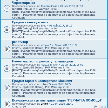
Черноморское
Последнее сообщение
Фиеста Крым
«
03 июн 2018, 09:13
[phpBB Debug] PHP Warning
: in file
[ROOT]/vendor/twig/twig/lib/Twig/Extension/Core.php
on line
1266
:
count(): Parameter must be an array or an object that implements
Countable
Продам стальную печь
Последнее сообщение
Егор
«
06 май 2017, 16:19
[phpBB Debug] PHP Warning
: in file
[ROOT]/vendor/twig/twig/lib/Twig/Extension/Core.php
on line
1266
:
count(): Parameter must be an array or an object that implements
Countable
репетитор
Последнее сообщение
Игорь77
«
09 мар 2017, 18:59
Ответы:
2
[phpBB Debug] PHP Warning
: in file
[ROOT]/vendor/twig/twig/lib/Twig/Extension/Core.php
on line
1266
:
count(): Parameter must be an array or an object that implements
Countable
Нужен мастер по ремонту телевизоров
Последнее сообщение
Aleksandr Msk
«
22 авг 2016, 08:52
Ответы:
1
[phpBB Debug] PHP Warning
: in file
[ROOT]/vendor/twig/twig/lib/Twig/Extension/Core.php
on line
1266
:
count(): Parameter must be an array or an object that implements
Countable
Продам гараж в кооперативе Москвич
Последнее сообщение
KAA
«
22 июн 2016, 16:27
Ответы:
5
[phpBB Debug] PHP Warning
: in file
[ROOT]/vendor/twig/twig/lib/Twig/Extension/Core.php
on line
1266
:
count(): Parameter must be an array or an object that implements
Countable
Всекрымская гуманитарная акция "ПЕРЧАТКА ПОМОЩИ"
Последнее сообщение
LNick
«
21 окт 2015, 21:41
Ответы:
10
1
2