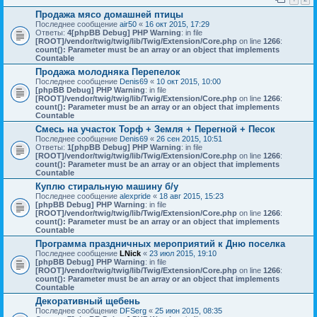
Продажа мясо домашней птицы
Последнее сообщение
air50
«
16 окт 2015, 17:29
Ответы:
4
[phpBB Debug] PHP Warning
: in file
[ROOT]/vendor/twig/twig/lib/Twig/Extension/Core.php
on line
1266
:
count(): Parameter must be an array or an object that implements
Countable
Продажа молодняка Перепелок
Последнее сообщение
Denis69
«
10 окт 2015, 10:00
[phpBB Debug] PHP Warning
: in file
[ROOT]/vendor/twig/twig/lib/Twig/Extension/Core.php
on line
1266
:
count(): Parameter must be an array or an object that implements
Countable
Смесь на участок Торф + Земля + Перегной + Песок
Последнее сообщение
Denis69
«
26 сен 2015, 10:51
Ответы:
1
[phpBB Debug] PHP Warning
: in file
[ROOT]/vendor/twig/twig/lib/Twig/Extension/Core.php
on line
1266
:
count(): Parameter must be an array or an object that implements
Countable
Куплю стиральную машину б/у
Последнее сообщение
alexpride
«
18 авг 2015, 15:23
[phpBB Debug] PHP Warning
: in file
[ROOT]/vendor/twig/twig/lib/Twig/Extension/Core.php
on line
1266
:
count(): Parameter must be an array or an object that implements
Countable
Программа праздничных мероприятий к Дню поселка
Последнее сообщение
LNick
«
23 июл 2015, 19:10
[phpBB Debug] PHP Warning
: in file
[ROOT]/vendor/twig/twig/lib/Twig/Extension/Core.php
on line
1266
:
count(): Parameter must be an array or an object that implements
Countable
Декоративный щебень
Последнее сообщение
DFSerg
«
25 июн 2015, 08:35