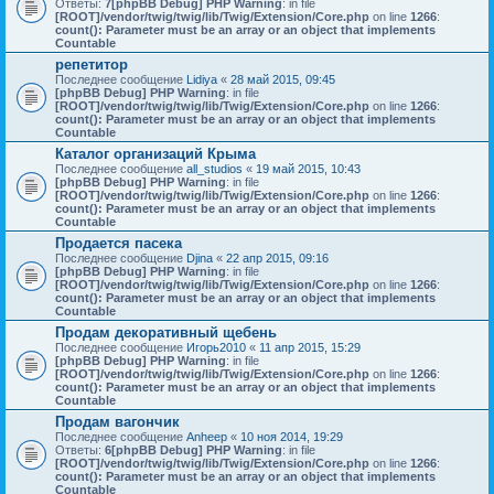
Ответы:
7
[phpBB Debug] PHP Warning
: in file
[ROOT]/vendor/twig/twig/lib/Twig/Extension/Core.php
on line
1266
:
count(): Parameter must be an array or an object that implements
Countable
репетитор
Последнее сообщение
Lidiya
«
28 май 2015, 09:45
[phpBB Debug] PHP Warning
: in file
[ROOT]/vendor/twig/twig/lib/Twig/Extension/Core.php
on line
1266
:
count(): Parameter must be an array or an object that implements
Countable
Каталог организаций Крыма
Последнее сообщение
all_studios
«
19 май 2015, 10:43
[phpBB Debug] PHP Warning
: in file
[ROOT]/vendor/twig/twig/lib/Twig/Extension/Core.php
on line
1266
:
count(): Parameter must be an array or an object that implements
Countable
Продается пасека
Последнее сообщение
Djina
«
22 апр 2015, 09:16
[phpBB Debug] PHP Warning
: in file
[ROOT]/vendor/twig/twig/lib/Twig/Extension/Core.php
on line
1266
:
count(): Parameter must be an array or an object that implements
Countable
Продам декоративный щебень
Последнее сообщение
Игорь2010
«
11 апр 2015, 15:29
[phpBB Debug] PHP Warning
: in file
[ROOT]/vendor/twig/twig/lib/Twig/Extension/Core.php
on line
1266
:
count(): Parameter must be an array or an object that implements
Countable
Продам вагончик
Последнее сообщение
Anheep
«
10 ноя 2014, 19:29
Ответы:
6
[phpBB Debug] PHP Warning
: in file
[ROOT]/vendor/twig/twig/lib/Twig/Extension/Core.php
on line
1266
:
count(): Parameter must be an array or an object that implements
Countable