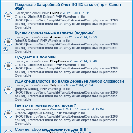
Предлагаю батарейный блок BG-E5 (аналог) для Canon
450D
Последнее сообщение
LNick
«
26 сен 2014, 21:49
Ответы:
2
[phpBB Debug] PHP Warning
: in file
[ROOT]/vendor/twig/twig/lib/Twig/Extension/Core.php
on line
1266
:
count(): Parameter must be an array or an object that implements
Countable
Куплю строительные паллеты (поддоны)
Последнее сообщение
Архангел
«
21 сен 2014, 17:53
[phpBB Debug] PHP Warning
: in file
[ROOT]/vendor/twig/twig/lib/Twig/Extension/Core.php
on line
1266
:
count(): Parameter must be an array or an object that implements
Countable
Нуждается в помощи
Последнее сообщение
ИгорЕвич
«
25 авг 2014, 08:48
Ответы:
1
[phpBB Debug] PHP Warning
: in file
[ROOT]/vendor/twig/twig/lib/Twig/Extension/Core.php
on line
1266
:
count(): Parameter must be an array or an object that implements
Countable
Ищу специалистов по валке деревьев любой сложности
Последнее сообщение
Tatyana
«
09 авг 2014, 20:24
[phpBB Debug] PHP Warning
: in file
[ROOT]/vendor/twig/twig/lib/Twig/Extension/Core.php
on line
1266
:
count(): Parameter must be an array or an object that implements
Countable
Где взять телевизор на прокат?
Последнее сообщение
Aleksandr Msk
«
31 июл 2014, 12:09
Ответы:
3
[phpBB Debug] PHP Warning
: in file
[ROOT]/vendor/twig/twig/lib/Twig/Extension/Core.php
on line
1266
:
count(): Parameter must be an array or an object that implements
Countable
Срочно, сбор медикаментов для ДНР