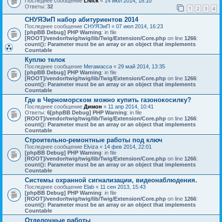
Последнее сообщение
LNick
«
14 июл 2014, 18:10
Ответы:
32
1
2
3
4
СНУЯЭиП набор абитуриентов 2014
Последнее сообщение
СНУЯЭиП
«
07 июл 2014, 16:23
[phpBB Debug] PHP Warning
: in file
[ROOT]/vendor/twig/twig/lib/Twig/Extension/Core.php
on line
1266
:
count(): Parameter must be an array or an object that implements
Countable
Куплю телок
Последнее сообщение
Мегамасса
«
29 май 2014, 13:35
[phpBB Debug] PHP Warning
: in file
[ROOT]/vendor/twig/twig/lib/Twig/Extension/Core.php
on line
1266
:
count(): Parameter must be an array or an object that implements
Countable
Где в Черноморском можно купить газонокосилку?
Последнее сообщение
Димон
«
11 апр 2014, 10:41
Ответы:
6
[phpBB Debug] PHP Warning
: in file
[ROOT]/vendor/twig/twig/lib/Twig/Extension/Core.php
on line
1266
:
count(): Parameter must be an array or an object that implements
Countable
Строительно-ремонтные работы под ключ
Последнее сообщение
Elviza
«
14 фев 2014, 22:01
[phpBB Debug] PHP Warning
: in file
[ROOT]/vendor/twig/twig/lib/Twig/Extension/Core.php
on line
1266
:
count(): Parameter must be an array or an object that implements
Countable
Системы охранной сигнализации, видеонаблюдения.
Последнее сообщение
Elab
«
11 сен 2013, 15:43
[phpBB Debug] PHP Warning
: in file
[ROOT]/vendor/twig/twig/lib/Twig/Extension/Core.php
on line
1266
:
count(): Parameter must be an array or an object that implements
Countable
Отделочные работы