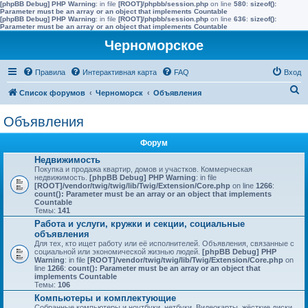
[phpBB Debug] PHP Warning
: in file
[ROOT]/phpbb/session.php
on line
580
:
sizeof():
Parameter must be an array or an object that implements Countable
[phpBB Debug] PHP Warning
: in file
[ROOT]/phpbb/session.php
on line
636
:
sizeof():
Parameter must be an array or an object that implements Countable
Черноморское
Правила
Интерактивная карта
FAQ
Вход
П
Список форумов
Черноморск
Объявления
о
Объявления
и
с
Форум
к
Недвижимость
Покупка и продажа квартир, домов и участков. Коммерческая
недвижимость.
[phpBB Debug] PHP Warning
: in file
[ROOT]/vendor/twig/twig/lib/Twig/Extension/Core.php
on line
1266
:
count(): Parameter must be an array or an object that implements
Countable
Темы:
141
Работа и услуги, кружки и секции, социальные
объявления
Для тех, кто ищет работу или её исполнителей. Объявления, связанные с
социальной или экономической жизнью людей.
[phpBB Debug] PHP
Warning
: in file
[ROOT]/vendor/twig/twig/lib/Twig/Extension/Core.php
on
line
1266
:
count(): Parameter must be an array or an object that
implements Countable
Темы:
106
Компьютеры и комплектующие
Собранные компьютеры и ноутбуки, нетбуки. Видеокарты, жёсткие диски.