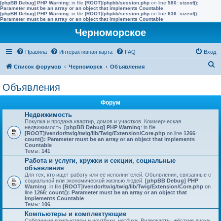
[phpBB Debug] PHP Warning
: in file
[ROOT]/phpbb/session.php
on line
580
:
sizeof():
Parameter must be an array or an object that implements Countable
[phpBB Debug] PHP Warning
: in file
[ROOT]/phpbb/session.php
on line
636
:
sizeof():
Parameter must be an array or an object that implements Countable
Черноморское
Правила
Интерактивная карта
FAQ
Вход
П
Список форумов
Черноморск
Объявления
о
Объявления
и
с
Форум
к
Недвижимость
Покупка и продажа квартир, домов и участков. Коммерческая
недвижимость.
[phpBB Debug] PHP Warning
: in file
[ROOT]/vendor/twig/twig/lib/Twig/Extension/Core.php
on line
1266
:
count(): Parameter must be an array or an object that implements
Countable
Темы:
141
Работа и услуги, кружки и секции, социальные
объявления
Для тех, кто ищет работу или её исполнителей. Объявления, связанные с
социальной или экономической жизнью людей.
[phpBB Debug] PHP
Warning
: in file
[ROOT]/vendor/twig/twig/lib/Twig/Extension/Core.php
on
line
1266
:
count(): Parameter must be an array or an object that
implements Countable
Темы:
106
Компьютеры и комплектующие
Собранные компьютеры и ноутбуки, нетбуки. Видеокарты, жёсткие диски.