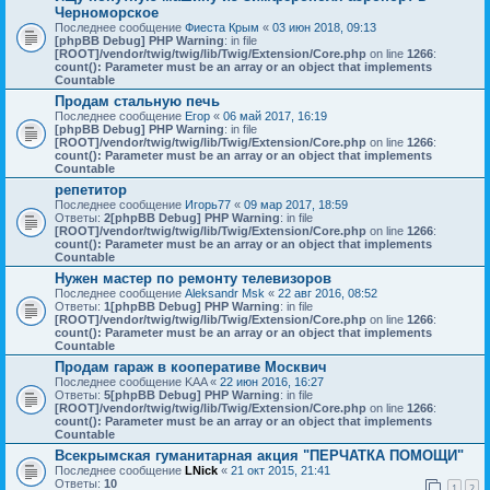
Черноморское
Последнее сообщение
Фиеста Крым
«
03 июн 2018, 09:13
[phpBB Debug] PHP Warning
: in file
[ROOT]/vendor/twig/twig/lib/Twig/Extension/Core.php
on line
1266
:
count(): Parameter must be an array or an object that implements
Countable
Продам стальную печь
Последнее сообщение
Егор
«
06 май 2017, 16:19
[phpBB Debug] PHP Warning
: in file
[ROOT]/vendor/twig/twig/lib/Twig/Extension/Core.php
on line
1266
:
count(): Parameter must be an array or an object that implements
Countable
репетитор
Последнее сообщение
Игорь77
«
09 мар 2017, 18:59
Ответы:
2
[phpBB Debug] PHP Warning
: in file
[ROOT]/vendor/twig/twig/lib/Twig/Extension/Core.php
on line
1266
:
count(): Parameter must be an array or an object that implements
Countable
Нужен мастер по ремонту телевизоров
Последнее сообщение
Aleksandr Msk
«
22 авг 2016, 08:52
Ответы:
1
[phpBB Debug] PHP Warning
: in file
[ROOT]/vendor/twig/twig/lib/Twig/Extension/Core.php
on line
1266
:
count(): Parameter must be an array or an object that implements
Countable
Продам гараж в кооперативе Москвич
Последнее сообщение
KAA
«
22 июн 2016, 16:27
Ответы:
5
[phpBB Debug] PHP Warning
: in file
[ROOT]/vendor/twig/twig/lib/Twig/Extension/Core.php
on line
1266
:
count(): Parameter must be an array or an object that implements
Countable
Всекрымская гуманитарная акция "ПЕРЧАТКА ПОМОЩИ"
Последнее сообщение
LNick
«
21 окт 2015, 21:41
Ответы:
10
1
2