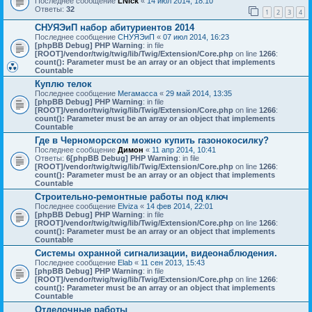
Последнее сообщение
LNick
«
14 июл 2014, 18:10
Ответы:
32
1
2
3
4
СНУЯЭиП набор абитуриентов 2014
Последнее сообщение
СНУЯЭиП
«
07 июл 2014, 16:23
[phpBB Debug] PHP Warning
: in file
[ROOT]/vendor/twig/twig/lib/Twig/Extension/Core.php
on line
1266
:
count(): Parameter must be an array or an object that implements
Countable
Куплю телок
Последнее сообщение
Мегамасса
«
29 май 2014, 13:35
[phpBB Debug] PHP Warning
: in file
[ROOT]/vendor/twig/twig/lib/Twig/Extension/Core.php
on line
1266
:
count(): Parameter must be an array or an object that implements
Countable
Где в Черноморском можно купить газонокосилку?
Последнее сообщение
Димон
«
11 апр 2014, 10:41
Ответы:
6
[phpBB Debug] PHP Warning
: in file
[ROOT]/vendor/twig/twig/lib/Twig/Extension/Core.php
on line
1266
:
count(): Parameter must be an array or an object that implements
Countable
Строительно-ремонтные работы под ключ
Последнее сообщение
Elviza
«
14 фев 2014, 22:01
[phpBB Debug] PHP Warning
: in file
[ROOT]/vendor/twig/twig/lib/Twig/Extension/Core.php
on line
1266
:
count(): Parameter must be an array or an object that implements
Countable
Системы охранной сигнализации, видеонаблюдения.
Последнее сообщение
Elab
«
11 сен 2013, 15:43
[phpBB Debug] PHP Warning
: in file
[ROOT]/vendor/twig/twig/lib/Twig/Extension/Core.php
on line
1266
:
count(): Parameter must be an array or an object that implements
Countable
Отделочные работы