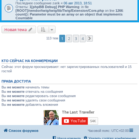
Последнее сообщение
zarik
«
06 авг 2013, 18:51
Ответы:
1
[phpBB Debug] PHP Warning
: in file
[ROOT]/vendor/twig/twig/lib/Twig/Extension/Core.php
on line
1266
:
count(): Parameter must be an array or an object that implements
Countable
Новая тема
1
2
3
4
113 тем
След.
КТО СЕЙЧАС НА КОНФЕРЕНЦИИ
Сейчас этот форум просматривают: нет зарегистрированных пользователей и 15
гостей
ПРАВА ДОСТУПА
Вы
не можете
начинать темы
Вы
не можете
отвечать на сообщения
Вы
не можете
редактировать свои сообщения
Вы
не можете
удалять свои сообщения
Вы
не можете
добавлять вложения
Список форумов
Часовой пояс:
UTC+02:00
Наша команда
Удалить cookies конференции