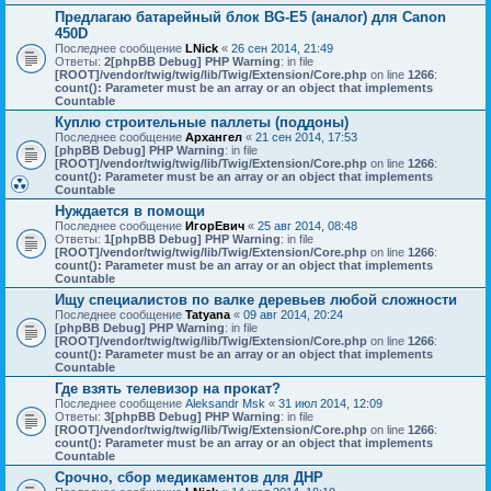
Предлагаю батарейный блок BG-E5 (аналог) для Canon
450D
Последнее сообщение
LNick
«
26 сен 2014, 21:49
Ответы:
2
[phpBB Debug] PHP Warning
: in file
[ROOT]/vendor/twig/twig/lib/Twig/Extension/Core.php
on line
1266
:
count(): Parameter must be an array or an object that implements
Countable
Куплю строительные паллеты (поддоны)
Последнее сообщение
Архангел
«
21 сен 2014, 17:53
[phpBB Debug] PHP Warning
: in file
[ROOT]/vendor/twig/twig/lib/Twig/Extension/Core.php
on line
1266
:
count(): Parameter must be an array or an object that implements
Countable
Нуждается в помощи
Последнее сообщение
ИгорЕвич
«
25 авг 2014, 08:48
Ответы:
1
[phpBB Debug] PHP Warning
: in file
[ROOT]/vendor/twig/twig/lib/Twig/Extension/Core.php
on line
1266
:
count(): Parameter must be an array or an object that implements
Countable
Ищу специалистов по валке деревьев любой сложности
Последнее сообщение
Tatyana
«
09 авг 2014, 20:24
[phpBB Debug] PHP Warning
: in file
[ROOT]/vendor/twig/twig/lib/Twig/Extension/Core.php
on line
1266
:
count(): Parameter must be an array or an object that implements
Countable
Где взять телевизор на прокат?
Последнее сообщение
Aleksandr Msk
«
31 июл 2014, 12:09
Ответы:
3
[phpBB Debug] PHP Warning
: in file
[ROOT]/vendor/twig/twig/lib/Twig/Extension/Core.php
on line
1266
:
count(): Parameter must be an array or an object that implements
Countable
Срочно, сбор медикаментов для ДНР