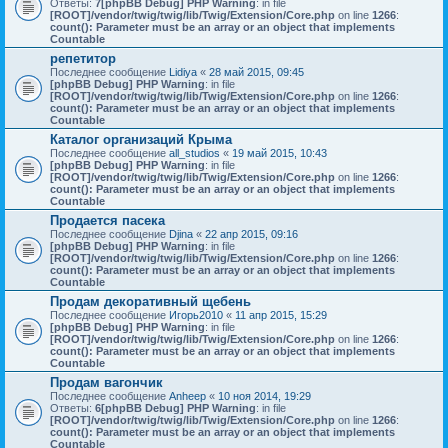
Ответы:
7
[phpBB Debug] PHP Warning
: in file
[ROOT]/vendor/twig/twig/lib/Twig/Extension/Core.php
on line
1266
:
count(): Parameter must be an array or an object that implements
Countable
репетитор
Последнее сообщение
Lidiya
«
28 май 2015, 09:45
[phpBB Debug] PHP Warning
: in file
[ROOT]/vendor/twig/twig/lib/Twig/Extension/Core.php
on line
1266
:
count(): Parameter must be an array or an object that implements
Countable
Каталог организаций Крыма
Последнее сообщение
all_studios
«
19 май 2015, 10:43
[phpBB Debug] PHP Warning
: in file
[ROOT]/vendor/twig/twig/lib/Twig/Extension/Core.php
on line
1266
:
count(): Parameter must be an array or an object that implements
Countable
Продается пасека
Последнее сообщение
Djina
«
22 апр 2015, 09:16
[phpBB Debug] PHP Warning
: in file
[ROOT]/vendor/twig/twig/lib/Twig/Extension/Core.php
on line
1266
:
count(): Parameter must be an array or an object that implements
Countable
Продам декоративный щебень
Последнее сообщение
Игорь2010
«
11 апр 2015, 15:29
[phpBB Debug] PHP Warning
: in file
[ROOT]/vendor/twig/twig/lib/Twig/Extension/Core.php
on line
1266
:
count(): Parameter must be an array or an object that implements
Countable
Продам вагончик
Последнее сообщение
Anheep
«
10 ноя 2014, 19:29
Ответы:
6
[phpBB Debug] PHP Warning
: in file
[ROOT]/vendor/twig/twig/lib/Twig/Extension/Core.php
on line
1266
:
count(): Parameter must be an array or an object that implements
Countable