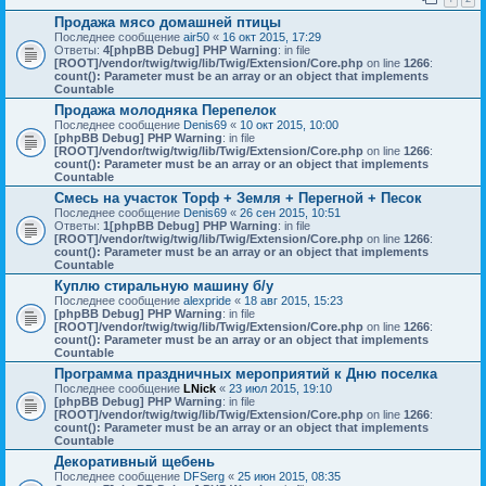
Продажа мясо домашней птицы
Последнее сообщение
air50
«
16 окт 2015, 17:29
Ответы:
4
[phpBB Debug] PHP Warning
: in file
[ROOT]/vendor/twig/twig/lib/Twig/Extension/Core.php
on line
1266
:
count(): Parameter must be an array or an object that implements
Countable
Продажа молодняка Перепелок
Последнее сообщение
Denis69
«
10 окт 2015, 10:00
[phpBB Debug] PHP Warning
: in file
[ROOT]/vendor/twig/twig/lib/Twig/Extension/Core.php
on line
1266
:
count(): Parameter must be an array or an object that implements
Countable
Смесь на участок Торф + Земля + Перегной + Песок
Последнее сообщение
Denis69
«
26 сен 2015, 10:51
Ответы:
1
[phpBB Debug] PHP Warning
: in file
[ROOT]/vendor/twig/twig/lib/Twig/Extension/Core.php
on line
1266
:
count(): Parameter must be an array or an object that implements
Countable
Куплю стиральную машину б/у
Последнее сообщение
alexpride
«
18 авг 2015, 15:23
[phpBB Debug] PHP Warning
: in file
[ROOT]/vendor/twig/twig/lib/Twig/Extension/Core.php
on line
1266
:
count(): Parameter must be an array or an object that implements
Countable
Программа праздничных мероприятий к Дню поселка
Последнее сообщение
LNick
«
23 июл 2015, 19:10
[phpBB Debug] PHP Warning
: in file
[ROOT]/vendor/twig/twig/lib/Twig/Extension/Core.php
on line
1266
:
count(): Parameter must be an array or an object that implements
Countable
Декоративный щебень
Последнее сообщение
DFSerg
«
25 июн 2015, 08:35