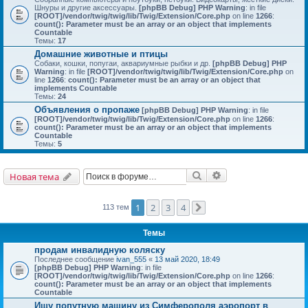
Шнуры и другие аксессуары.
[phpBB Debug] PHP Warning
: in file
[ROOT]/vendor/twig/twig/lib/Twig/Extension/Core.php
on line
1266
:
count(): Parameter must be an array or an object that implements
Countable
Темы:
17
Домашние животные и птицы
Собаки, кошки, попугаи, аквариумные рыбки и др.
[phpBB Debug] PHP
Warning
: in file
[ROOT]/vendor/twig/twig/lib/Twig/Extension/Core.php
on
line
1266
:
count(): Parameter must be an array or an object that
implements Countable
Темы:
24
Объявления о пропаже
[phpBB Debug] PHP Warning
: in file
[ROOT]/vendor/twig/twig/lib/Twig/Extension/Core.php
on line
1266
:
count(): Parameter must be an array or an object that implements
Countable
Темы:
5
Поиск
Расширенный поис
Новая тема
1
2
3
4
113 тем
След.
Темы
продам инвалидную коляску
Последнее сообщение
ivan_555
«
13 май 2020, 18:49
[phpBB Debug] PHP Warning
: in file
[ROOT]/vendor/twig/twig/lib/Twig/Extension/Core.php
on line
1266
:
count(): Parameter must be an array or an object that implements
Countable
Ищу попутную машину из Симферополя аэропорт в