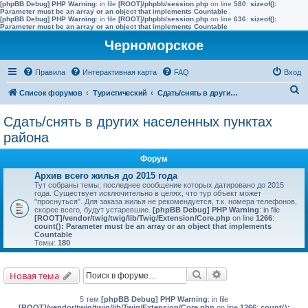
[phpBB Debug] PHP Warning
: in file
[ROOT]/phpbb/session.php
on line
580
:
sizeof():
Parameter must be an array or an object that implements Countable
[phpBB Debug] PHP Warning
: in file
[ROOT]/phpbb/session.php
on line
636
:
sizeof():
Parameter must be an array or an object that implements Countable
Черноморское
Правила
Интерактивная карта
FAQ
Вход
П
Список форумов
Туристический
Сдать/снять в других населенных пунктах района
о
Сдать/снять в других населенных пунктах
и
района
с
Форум
к
Архив всего жилья до 2015 года
Тут собраны темы, последнее сообщение которых датировано до 2015
года. Существует исключительно в целях, что тур объект может
"проснуться". Для заказа жилья не рекомендуется, т.к. номера телефонов,
скорее всего, будут устаревшие.
[phpBB Debug] PHP Warning
: in file
[ROOT]/vendor/twig/twig/lib/Twig/Extension/Core.php
on line
1266
:
count(): Parameter must be an array or an object that implements
Countable
Темы:
180
Поиск
Расширенный поис
Новая тема
5 тем
[phpBB Debug] PHP Warning
: in file
[ROOT]/vendor/twig/twig/lib/Twig/Extension/Core.php
on line
1266
:
count():