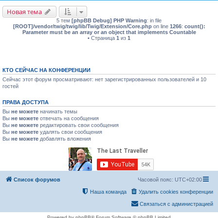
Новая тема
5 тем
[phpBB Debug] PHP Warning
: in file
[ROOT]/vendor/twig/twig/lib/Twig/Extension/Core.php
on line
1266
:
count():
Parameter must be an array or an object that implements Countable
• Страница
1
из
1
КТО СЕЙЧАС НА КОНФЕРЕНЦИИ
Сейчас этот форум просматривают: нет зарегистрированных пользователей и 10
гостей
ПРАВА ДОСТУПА
Вы
не можете
начинать темы
Вы
не можете
отвечать на сообщения
Вы
не можете
редактировать свои сообщения
Вы
не можете
удалять свои сообщения
Вы
не можете
добавлять вложения
Список форумов
Часовой пояс:
UTC+02:00
Наша команда
Удалить cookies конференции
Связаться с администрацией
Powered by phpBB® Forum Software © phpBB Limited