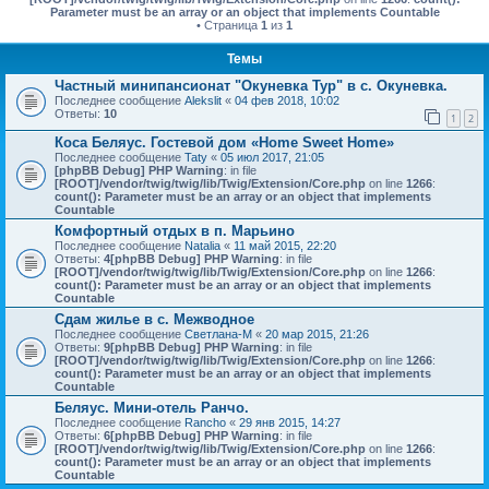
Parameter must be an array or an object that implements Countable
• Страница
1
из
1
Темы
Частный минипансионат "Окуневка Тур" в с. Окуневка.
Последнее сообщение
Alekslit
«
04 фев 2018, 10:02
Ответы:
10
1
2
Коса Беляус. Гостевой дом «Home Sweet Home»
Последнее сообщение
Taty
«
05 июл 2017, 21:05
[phpBB Debug] PHP Warning
: in file
[ROOT]/vendor/twig/twig/lib/Twig/Extension/Core.php
on line
1266
:
count(): Parameter must be an array or an object that implements
Countable
Комфортный отдых в п. Марьино
Последнее сообщение
Natalia
«
11 май 2015, 22:20
Ответы:
4
[phpBB Debug] PHP Warning
: in file
[ROOT]/vendor/twig/twig/lib/Twig/Extension/Core.php
on line
1266
:
count(): Parameter must be an array or an object that implements
Countable
Сдам жилье в с. Межводное
Последнее сообщение
Светлана-М
«
20 мар 2015, 21:26
Ответы:
9
[phpBB Debug] PHP Warning
: in file
[ROOT]/vendor/twig/twig/lib/Twig/Extension/Core.php
on line
1266
:
count(): Parameter must be an array or an object that implements
Countable
Беляус. Мини-отель Ранчо.
Последнее сообщение
Rancho
«
29 янв 2015, 14:27
Ответы:
6
[phpBB Debug] PHP Warning
: in file
[ROOT]/vendor/twig/twig/lib/Twig/Extension/Core.php
on line
1266
:
count(): Parameter must be an array or an object that implements
Countable