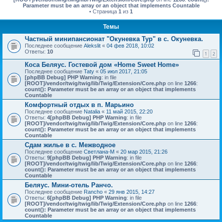
Parameter must be an array or an object that implements Countable
• Страница
1
из
1
Темы
Частный минипансионат "Окуневка Тур" в с. Окуневка.
Последнее сообщение
Alekslit
«
04 фев 2018, 10:02
Ответы:
10
1
2
Коса Беляус. Гостевой дом «Home Sweet Home»
Последнее сообщение
Taty
«
05 июл 2017, 21:05
[phpBB Debug] PHP Warning
: in file
[ROOT]/vendor/twig/twig/lib/Twig/Extension/Core.php
on line
1266
:
count(): Parameter must be an array or an object that implements
Countable
Комфортный отдых в п. Марьино
Последнее сообщение
Natalia
«
11 май 2015, 22:20
Ответы:
4
[phpBB Debug] PHP Warning
: in file
[ROOT]/vendor/twig/twig/lib/Twig/Extension/Core.php
on line
1266
:
count(): Parameter must be an array or an object that implements
Countable
Сдам жилье в с. Межводное
Последнее сообщение
Светлана-М
«
20 мар 2015, 21:26
Ответы:
9
[phpBB Debug] PHP Warning
: in file
[ROOT]/vendor/twig/twig/lib/Twig/Extension/Core.php
on line
1266
:
count(): Parameter must be an array or an object that implements
Countable
Беляус. Мини-отель Ранчо.
Последнее сообщение
Rancho
«
29 янв 2015, 14:27
Ответы:
6
[phpBB Debug] PHP Warning
: in file
[ROOT]/vendor/twig/twig/lib/Twig/Extension/Core.php
on line
1266
:
count(): Parameter must be an array or an object that implements
Countable