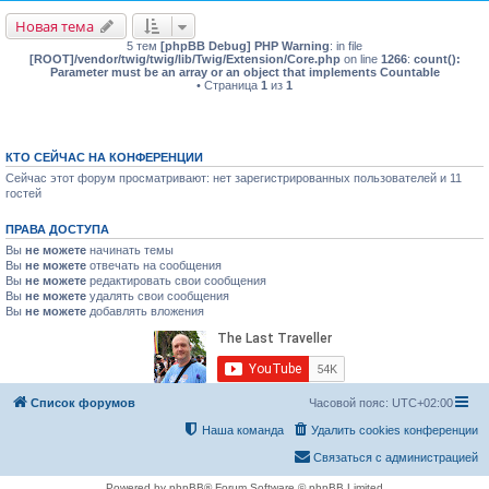
Новая тема
5 тем
[phpBB Debug] PHP Warning
: in file
[ROOT]/vendor/twig/twig/lib/Twig/Extension/Core.php
on line
1266
:
count():
Parameter must be an array or an object that implements Countable
• Страница
1
из
1
КТО СЕЙЧАС НА КОНФЕРЕНЦИИ
Сейчас этот форум просматривают: нет зарегистрированных пользователей и 11
гостей
ПРАВА ДОСТУПА
Вы
не можете
начинать темы
Вы
не можете
отвечать на сообщения
Вы
не можете
редактировать свои сообщения
Вы
не можете
удалять свои сообщения
Вы
не можете
добавлять вложения
Список форумов
Часовой пояс:
UTC+02:00
Наша команда
Удалить cookies конференции
Связаться с администрацией
Powered by phpBB® Forum Software © phpBB Limited