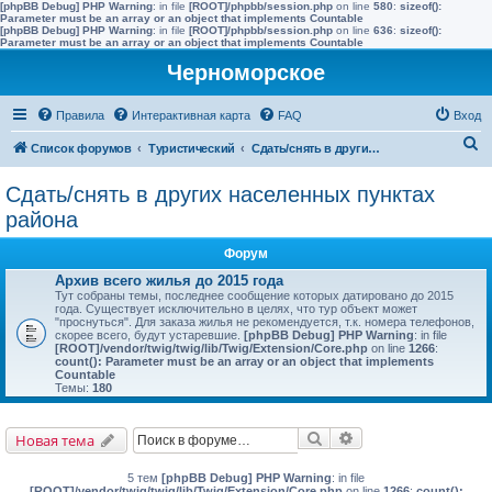
[phpBB Debug] PHP Warning
: in file
[ROOT]/phpbb/session.php
on line
580
:
sizeof():
Parameter must be an array or an object that implements Countable
[phpBB Debug] PHP Warning
: in file
[ROOT]/phpbb/session.php
on line
636
:
sizeof():
Parameter must be an array or an object that implements Countable
Черноморское
Правила
Интерактивная карта
FAQ
Вход
П
Список форумов
Туристический
Сдать/снять в других населенных пунктах района
о
Сдать/снять в других населенных пунктах
и
района
с
Форум
к
Архив всего жилья до 2015 года
Тут собраны темы, последнее сообщение которых датировано до 2015
года. Существует исключительно в целях, что тур объект может
"проснуться". Для заказа жилья не рекомендуется, т.к. номера телефонов,
скорее всего, будут устаревшие.
[phpBB Debug] PHP Warning
: in file
[ROOT]/vendor/twig/twig/lib/Twig/Extension/Core.php
on line
1266
:
count(): Parameter must be an array or an object that implements
Countable
Темы:
180
Поиск
Расширенный поис
Новая тема
5 тем
[phpBB Debug] PHP Warning
: in file
[ROOT]/vendor/twig/twig/lib/Twig/Extension/Core.php
on line
1266
:
count():